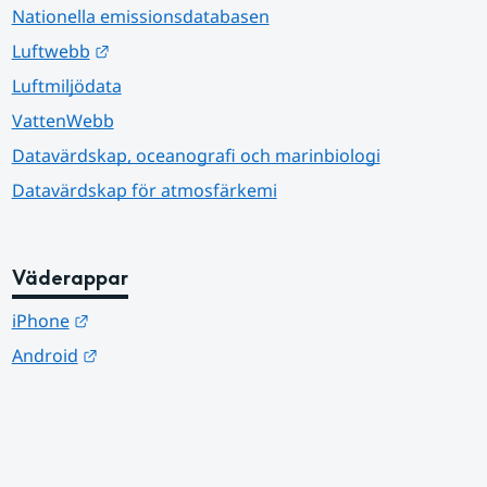
Nationella emissionsdatabasen
Länk till annan webbplats.
Luftwebb
Luftmiljödata
VattenWebb
Datavärdskap, oceanografi och marinbiologi
Datavärdskap för atmosfärkemi
Väderappar
Länk till annan webbplats.
iPhone
Länk till annan webbplats.
Android