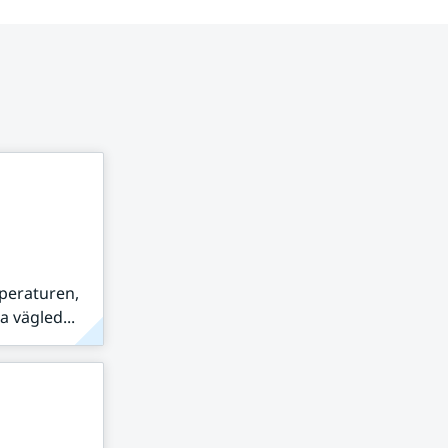
peraturen,
 vägled...