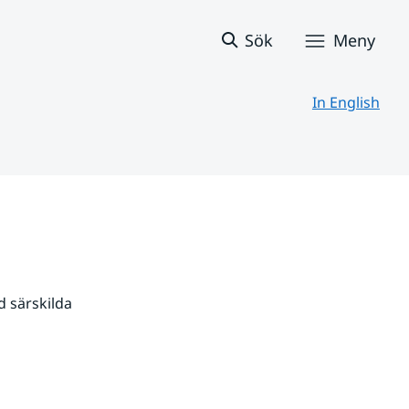
Sök
Meny
In English
 särskilda 