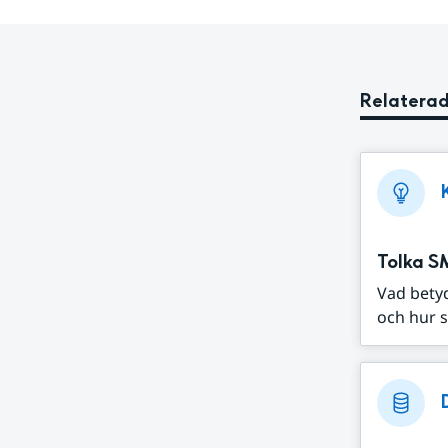
Relaterad
Tolka S
Vad bety
och hur s