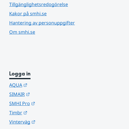
Tillgänglighetsredogörelse
Kakor på smhi.se
Hantering av personuppgifter
Om smhi.se
Logga in
Länk till annan webbplats.
AQUA
Länk till annan webbplats.
SIMAIR
Länk till annan webbplats.
SMHI Pro
Länk till annan webbplats.
Timbr
Länk till annan webbplats.
Vinterväg