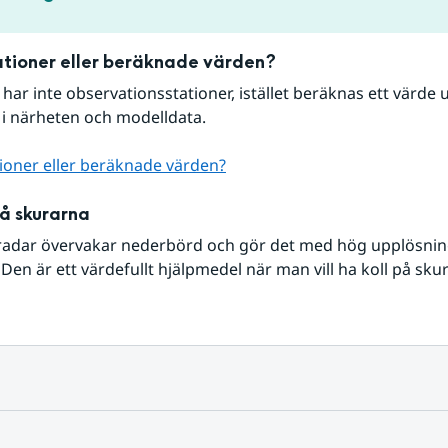
tioner eller beräknade värden?
r har inte observationsstationer, istället beräknas ett värde u
 i närheten och modelldata.
ioner eller beräknade värden?
på skurarna
radar övervakar nederbörd och gör det med hög upplösning 
Den är ett värdefullt hjälpmedel när man vill ha koll på sku