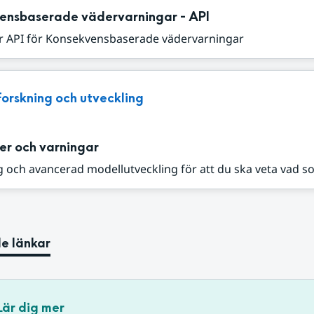
ensbaserade vädervarningar - API
r API för Konsekvensbaserade vädervarningar
Forskning och utveckling
er och varningar
 och avancerad modellutveckling för att du ska veta vad s
e länkar
Lär dig mer