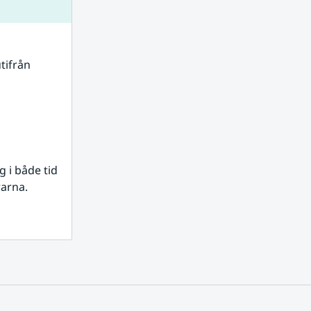
tifrån 
i både tid 
rarna.