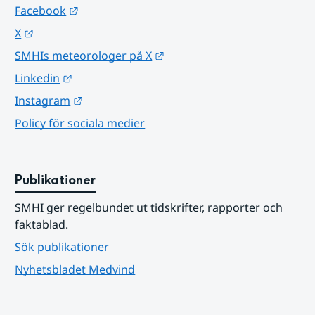
Länk till annan webbplats.
Facebook
Länk till annan webbplats.
X
Länk till annan webbplats.
SMHIs meteorologer på X
Länk till annan webbplats.
Linkedin
Länk till annan webbplats.
Instagram
Policy för sociala medier
Publikationer
SMHI ger regelbundet ut tidskrifter, rapporter och 
faktablad.
Sök publikationer
Nyhetsbladet Medvind