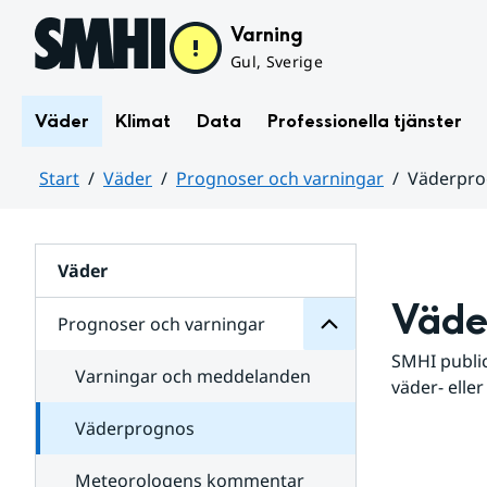
Hoppa till sidans innehåll
Varning
Gul, Sverige
Väder
Klimat
Data
Professionella tjänster
Start
Väder
Prognoser och varningar
Väderpr
varningar
och
Huvudinnehåll
Prognoser
för
Undersidor
Väder
Väde
Prognoser och varningar
SMHI public
Varningar och meddelanden
väder- eller
Väderprognos
Meteorologens kommentar