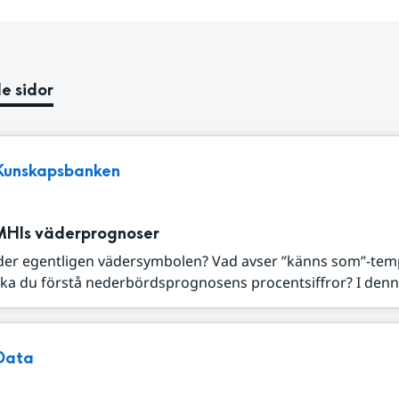
e sidor
Kunskapsbanken
MHIs väderprognoser
der egentligen vädersymbolen? Vad avser ”känns som”-tem
ka du förstå nederbördsprognosens procentsiffror? I denna
Data