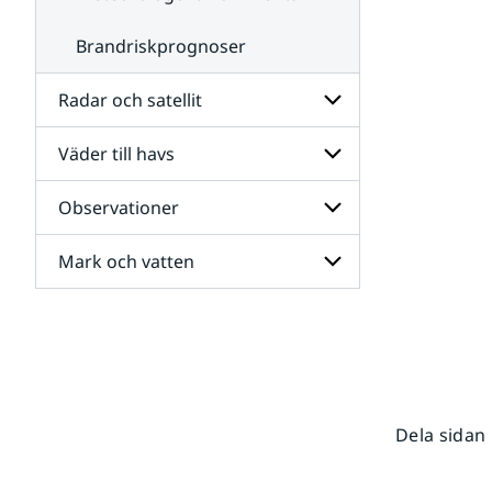
Brandriskprognoser
Radar och satellit
Väder till havs
Undersidor
för
Radar
Observationer
Undersidor
och
för
satellit
Väder
Mark och vatten
Undersidor
till
för
havs
Observationer
Undersidor
för
Mark
och
vatten
Dela sidan