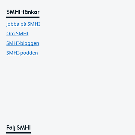
SMHI-länkar
Jobba på SMHI
Om SMHI
SMHI-bloggen
SMHI-podden
Följ SMHI