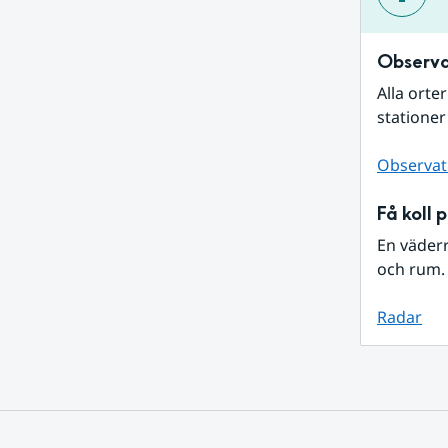
Observa
Alla orte
stationer
Observat
Få koll 
En väder
och rum. 
Radar