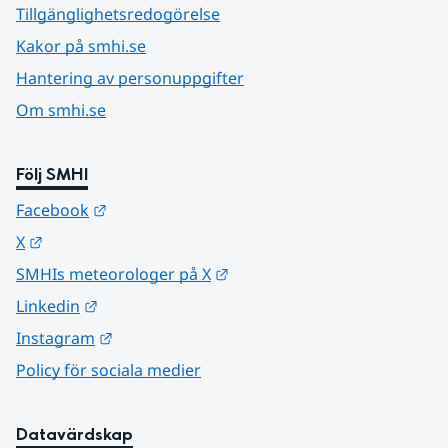
Tillgänglighetsredogörelse
Kakor på smhi.se
Hantering av personuppgifter
Om smhi.se
Följ SMHI
Länk till annan webbplats.
Facebook
Länk till annan webbplats.
X
Länk till annan webbplats.
SMHIs meteorologer på X
Länk till annan webbplats.
Linkedin
Länk till annan webbplats.
Instagram
Policy för sociala medier
Datavärdskap