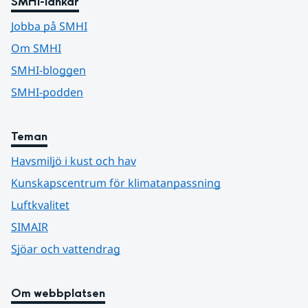
SMHI-länkar
Jobba på SMHI
Om SMHI
SMHI-bloggen
SMHI-podden
Teman
Havsmiljö i kust och hav
Kunskapscentrum för klimatanpassning
Luftkvalitet
SIMAIR
Sjöar och vattendrag
Om webbplatsen