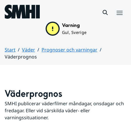
Hoppa till sidans innehåll
Meny
Varning
Gul, Sverige
Start
Väder
Prognoser och varningar
Väderprognos
Huvudinnehåll
Väderprognos
SMHI publicerar väderfilmer måndagar, onsdagar och 
fredagar. Eller vid särskilda väder- eller 
varningssituationer.