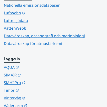
Nationella emissionsdatabasen
Länk till annan webbplats.
Luftwebb
Luftmiljödata
VattenWebb
Datavärdskap, oceanografi och marinbiologi
Datavärdskap för atmosfärkemi
Logga in
Länk till annan webbplats.
AQUA
Länk till annan webbplats.
SIMAIR
Länk till annan webbplats.
SMHI Pro
Länk till annan webbplats.
Timbr
Länk till annan webbplats.
Vinterväg
Länk till annan webbplats.
Väderlarm