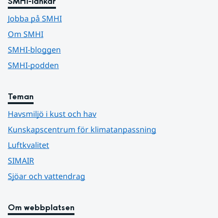
SMHI-länkar
Jobba på SMHI
Om SMHI
SMHI-bloggen
SMHI-podden
Teman
Havsmiljö i kust och hav
Kunskapscentrum för klimatanpassning
Luftkvalitet
SIMAIR
Sjöar och vattendrag
Om webbplatsen