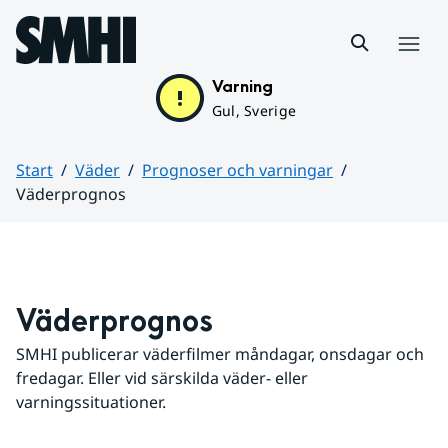
Hoppa till sidans innehåll
Meny
Varning
Gul, Sverige
Start
Väder
Prognoser och varningar
Väderprognos
Huvudinnehåll
Väderprognos
SMHI publicerar väderfilmer måndagar, onsdagar och 
fredagar. Eller vid särskilda väder- eller 
varningssituationer.