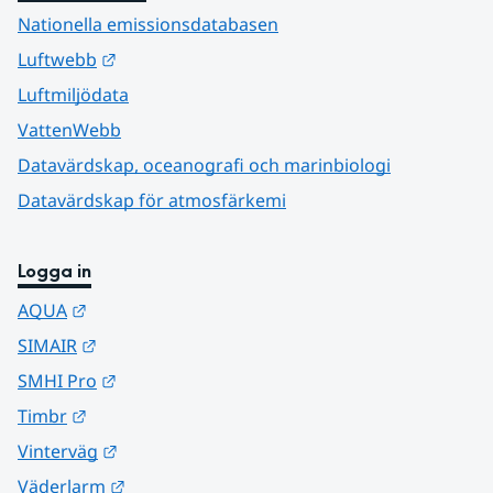
Nationella emissionsdatabasen
Länk till annan webbplats.
Luftwebb
Luftmiljödata
VattenWebb
Datavärdskap, oceanografi och marinbiologi
Datavärdskap för atmosfärkemi
Logga in
Länk till annan webbplats.
AQUA
Länk till annan webbplats.
SIMAIR
Länk till annan webbplats.
SMHI Pro
Länk till annan webbplats.
Timbr
Länk till annan webbplats.
Vinterväg
Länk till annan webbplats.
Väderlarm