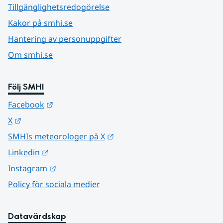
Tillgänglighetsredogörelse
Kakor på smhi.se
Hantering av personuppgifter
Om smhi.se
Följ SMHI
Länk till annan webbplats.
Facebook
Länk till annan webbplats.
X
Länk till annan webbplats.
SMHIs meteorologer på X
Länk till annan webbplats.
Linkedin
Länk till annan webbplats.
Instagram
Policy för sociala medier
Datavärdskap