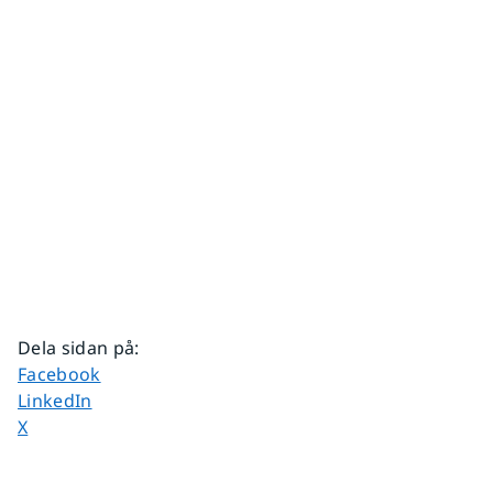
Dela sidan på
:
Dela sidan på
Facebook
Dela sidan på
LinkedIn
Dela sidan på
X