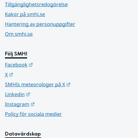
Tillgänglighetsredogörelse
Kakor på smhi.se
Hantering av personuppgifter
Om smhi.se
Följ SMHI
Länk till annan webbplats.
Facebook
Länk till annan webbplats.
X
Länk till annan webbplats.
SMHIs meteorologer på X
Länk till annan webbplats.
Linkedin
Länk till annan webbplats.
Instagram
Policy för sociala medier
Datavärdskap