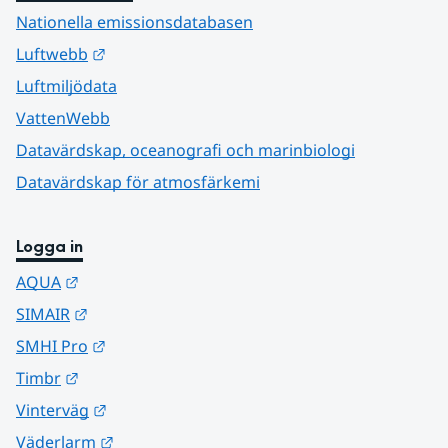
Nationella emissionsdatabasen
Länk till annan webbplats.
Luftwebb
Luftmiljödata
VattenWebb
Datavärdskap, oceanografi och marinbiologi
Datavärdskap för atmosfärkemi
Logga in
Länk till annan webbplats.
AQUA
Länk till annan webbplats.
SIMAIR
Länk till annan webbplats.
SMHI Pro
Länk till annan webbplats.
Timbr
Länk till annan webbplats.
Vinterväg
Länk till annan webbplats.
Väderlarm