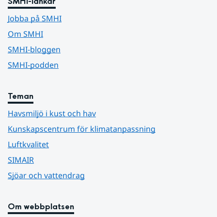
SMHI-länkar
Jobba på SMHI
Om SMHI
SMHI-bloggen
SMHI-podden
Teman
Havsmiljö i kust och hav
Kunskapscentrum för klimatanpassning
Luftkvalitet
SIMAIR
Sjöar och vattendrag
Om webbplatsen