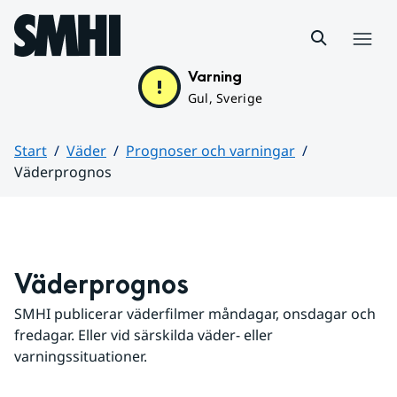
Hoppa till sidans innehåll
Meny
Varning
Gul, Sverige
Start
Väder
Prognoser och varningar
Väderprognos
Huvudinnehåll
Väderprognos
SMHI publicerar väderfilmer måndagar, onsdagar och 
fredagar. Eller vid särskilda väder- eller 
varningssituationer.