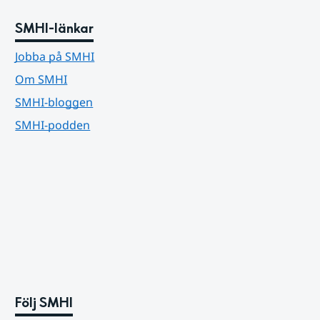
SMHI-länkar
Jobba på SMHI
Om SMHI
SMHI-bloggen
SMHI-podden
Följ SMHI