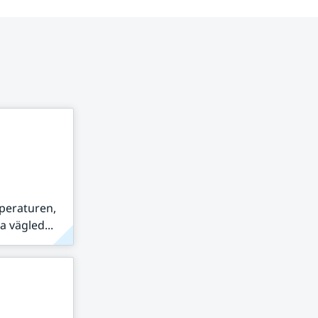
peraturen,
 vägled...