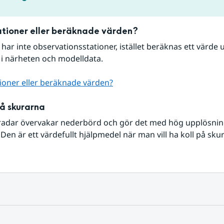
tioner eller beräknade värden?
r har inte observationsstationer, istället beräknas ett värde u
 i närheten och modelldata.
ioner eller beräknade värden?
på skurarna
radar övervakar nederbörd och gör det med hög upplösning 
Den är ett värdefullt hjälpmedel när man vill ha koll på sku