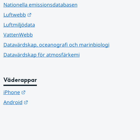
Nationella emissionsdatabasen
Länk till annan webbplats.
Luftwebb
Luftmiljödata
VattenWebb
Datavärdskap, oceanografi och marinbiologi
Datavärdskap för atmosfärkemi
Väderappar
Länk till annan webbplats.
iPhone
Länk till annan webbplats.
Android