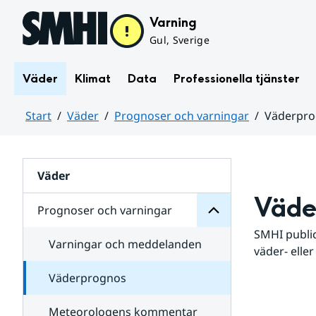
Hoppa till sidans innehåll
Varning
Gul, Sverige
Väder
Klimat
Data
Professionella tjänster
Start
Väder
Prognoser och varningar
Väderpr
varningar
och
Huvudinnehåll
Prognoser
för
Undersidor
Väder
Väde
Prognoser och varningar
SMHI public
Varningar och meddelanden
väder- eller
Väderprognos
Meteorologens kommentar