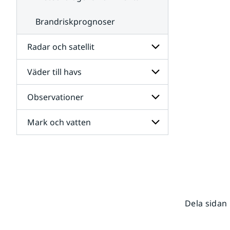
Brandriskprognoser
Radar och satellit
Väder till havs
Undersidor
för
Radar
Observationer
Undersidor
och
för
satellit
Väder
Mark och vatten
Undersidor
till
för
havs
Observationer
Undersidor
för
Mark
och
vatten
Dela sidan