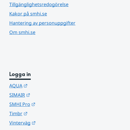
Tillgänglighetsredogörelse
Kakor på smhi.se
Hantering av personuppgifter
Om smhi.se
Logga in
Länk till annan webbplats.
AQUA
Länk till annan webbplats.
SIMAIR
Länk till annan webbplats.
SMHI Pro
Länk till annan webbplats.
Timbr
Länk till annan webbplats.
Vinterväg