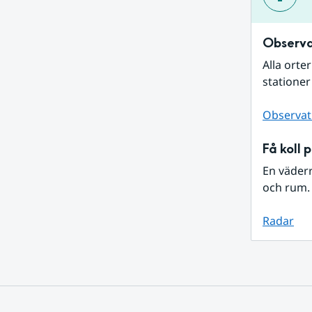
Observa
Alla orte
stationer
Observat
Få koll 
En väder
och rum. 
Radar