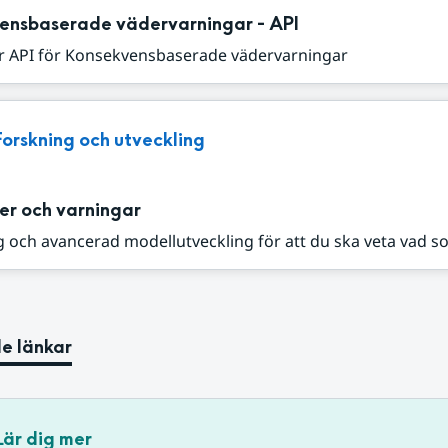
ensbaserade vädervarningar - API
r API för Konsekvensbaserade vädervarningar
Forskning och utveckling
er och varningar
 och avancerad modellutveckling för att du ska veta vad s
e länkar
Lär dig mer