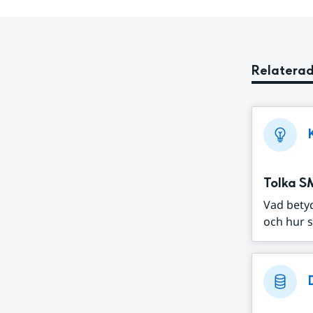
Relaterad
Tolka S
Vad bety
och hur s