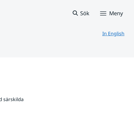
Sök
Meny
In English
 särskilda 