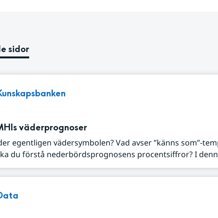
e sidor
Kunskapsbanken
MHIs väderprognoser
der egentligen vädersymbolen? Vad avser ”känns som”-tem
ka du förstå nederbördsprognosens procentsiffror? I denna
Data