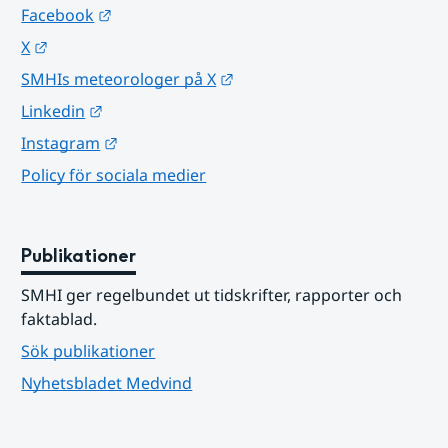
Länk till annan webbplats.
Facebook
Länk till annan webbplats.
X
Länk till annan webbplats.
SMHIs meteorologer på X
Länk till annan webbplats.
Linkedin
Länk till annan webbplats.
Instagram
Policy för sociala medier
Publikationer
SMHI ger regelbundet ut tidskrifter, rapporter och 
faktablad.
Sök publikationer
Nyhetsbladet Medvind