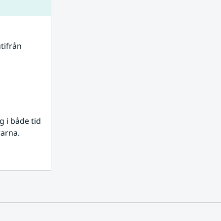
tifrån 
i både tid 
rarna.