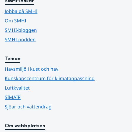
SMHI-länkar
Jobba på SMHI
Om SMHI
SMHI-bloggen
SMHI-podden
Teman
Havsmiljö i kust och hav
Kunskapscentrum för klimatanpassning
Luftkvalitet
SIMAIR
Sjöar och vattendrag
Om webbplatsen