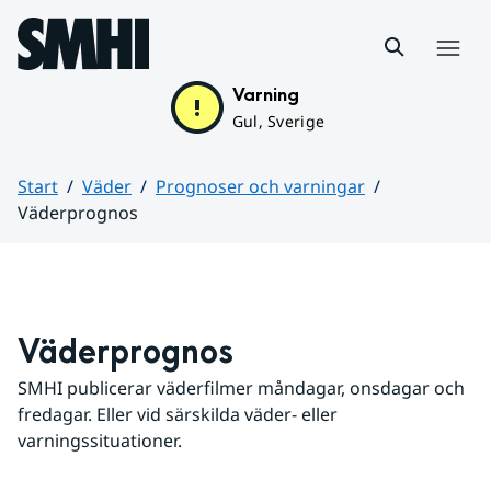
Hoppa till sidans innehåll
Meny
Varning
Gul, Sverige
Start
Väder
Prognoser och varningar
Väderprognos
Huvudinnehåll
Väderprognos
SMHI publicerar väderfilmer måndagar, onsdagar och 
fredagar. Eller vid särskilda väder- eller 
varningssituationer.