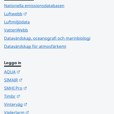
Nationella emissionsdatabasen
Länk till annan webbplats.
Luftwebb
Luftmiljödata
VattenWebb
Datavärdskap, oceanografi och marinbiologi
Datavärdskap för atmosfärkemi
Logga in
Länk till annan webbplats.
AQUA
Länk till annan webbplats.
SIMAIR
Länk till annan webbplats.
SMHI Pro
Länk till annan webbplats.
Timbr
Länk till annan webbplats.
Vinterväg
Länk till annan webbplats.
Väderlarm