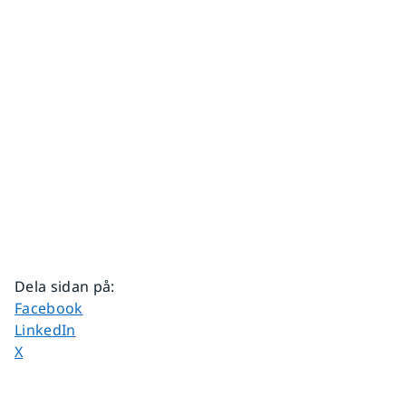
Dela sidan på
:
Dela sidan på
Facebook
Dela sidan på
LinkedIn
Dela sidan på
X