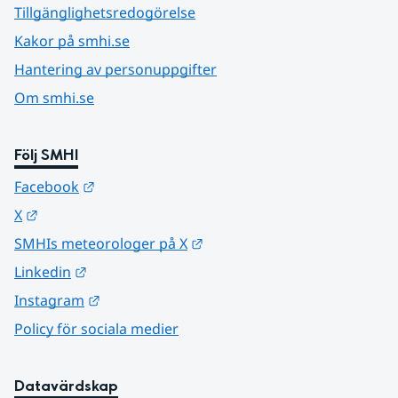
Tillgänglighetsredogörelse
Kakor på smhi.se
Hantering av personuppgifter
Om smhi.se
Följ SMHI
Länk till annan webbplats.
Facebook
Länk till annan webbplats.
X
Länk till annan webbplats.
SMHIs meteorologer på X
Länk till annan webbplats.
Linkedin
Länk till annan webbplats.
Instagram
Policy för sociala medier
Datavärdskap