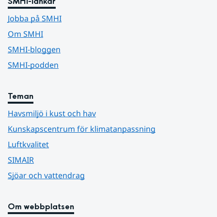
SMHI-länkar
Jobba på SMHI
Om SMHI
SMHI-bloggen
SMHI-podden
Teman
Havsmiljö i kust och hav
Kunskapscentrum för klimatanpassning
Luftkvalitet
SIMAIR
Sjöar och vattendrag
Om webbplatsen