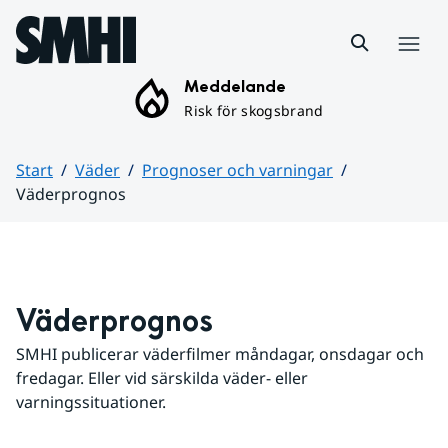
Hoppa till sidans innehåll
Meny
Meddelande
Risk för skogsbrand
Start
Väder
Prognoser och varningar
Väderprognos
Huvudinnehåll
Väderprognos
SMHI publicerar väderfilmer måndagar, onsdagar och 
fredagar. Eller vid särskilda väder- eller 
varningssituationer.