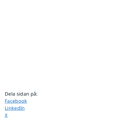
Dela sidan på
:
Dela sidan på
Facebook
Dela sidan på
LinkedIn
Dela sidan på
X