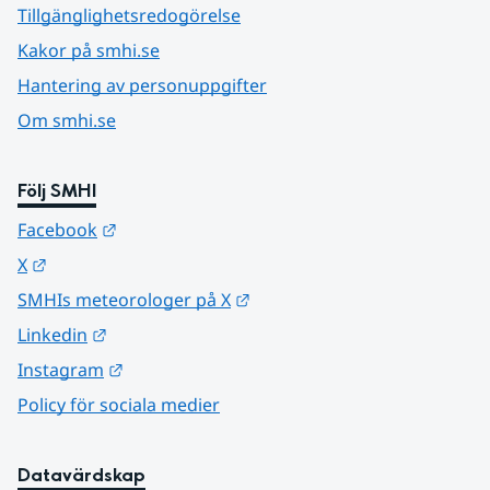
Tillgänglighetsredogörelse
Kakor på smhi.se
Hantering av personuppgifter
Om smhi.se
Följ SMHI
Länk till annan webbplats.
Facebook
Länk till annan webbplats.
X
Länk till annan webbplats.
SMHIs meteorologer på X
Länk till annan webbplats.
Linkedin
Länk till annan webbplats.
Instagram
Policy för sociala medier
Datavärdskap