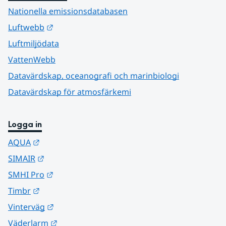
Nationella emissionsdatabasen
Länk till annan webbplats.
Luftwebb
Luftmiljödata
VattenWebb
Datavärdskap, oceanografi och marinbiologi
Datavärdskap för atmosfärkemi
Logga in
Länk till annan webbplats.
AQUA
Länk till annan webbplats.
SIMAIR
Länk till annan webbplats.
SMHI Pro
Länk till annan webbplats.
Timbr
Länk till annan webbplats.
Vinterväg
Länk till annan webbplats.
Väderlarm