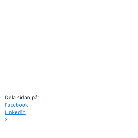
Dela sidan på
:
Dela sidan på
Facebook
Dela sidan på
LinkedIn
Dela sidan på
X