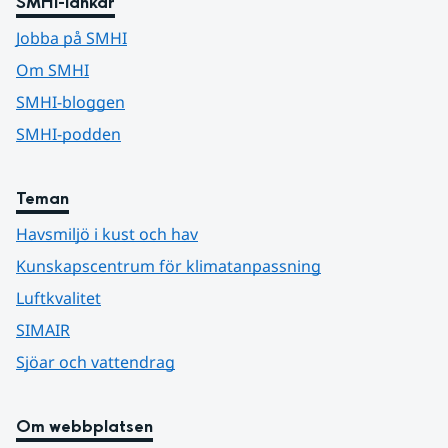
SMHI-länkar
Jobba på SMHI
Om SMHI
SMHI-bloggen
SMHI-podden
Teman
Havsmiljö i kust och hav
Kunskapscentrum för klimatanpassning
Luftkvalitet
SIMAIR
Sjöar och vattendrag
Om webbplatsen