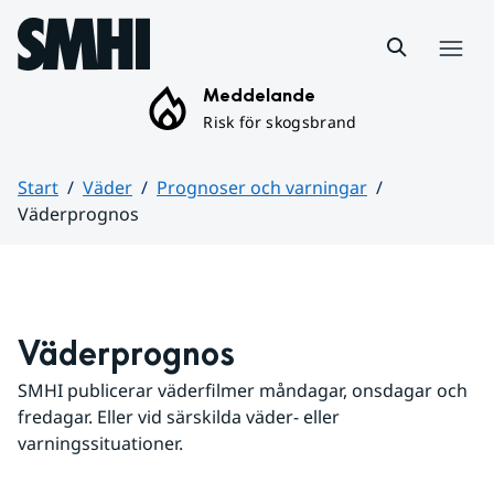
Hoppa till sidans innehåll
Meny
Meddelande
Risk för skogsbrand
Start
Väder
Prognoser och varningar
Väderprognos
Huvudinnehåll
Väderprognos
SMHI publicerar väderfilmer måndagar, onsdagar och 
fredagar. Eller vid särskilda väder- eller 
varningssituationer.