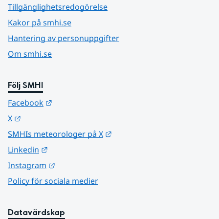
Tillgänglighetsredogörelse
Kakor på smhi.se
Hantering av personuppgifter
Om smhi.se
Följ SMHI
Länk till annan webbplats.
Facebook
Länk till annan webbplats.
X
Länk till annan webbplats.
SMHIs meteorologer på X
Länk till annan webbplats.
Linkedin
Länk till annan webbplats.
Instagram
Policy för sociala medier
Datavärdskap