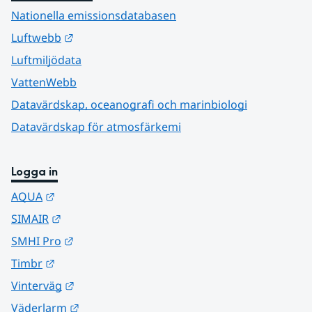
Nationella emissionsdatabasen
Länk till annan webbplats.
Luftwebb
Luftmiljödata
VattenWebb
Datavärdskap, oceanografi och marinbiologi
Datavärdskap för atmosfärkemi
Logga in
Länk till annan webbplats.
AQUA
Länk till annan webbplats.
SIMAIR
Länk till annan webbplats.
SMHI Pro
Länk till annan webbplats.
Timbr
Länk till annan webbplats.
Vinterväg
Länk till annan webbplats.
Väderlarm