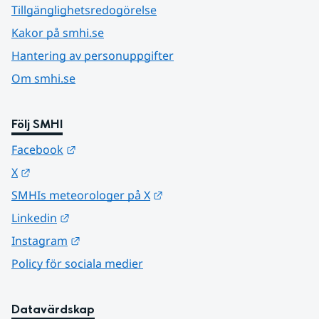
Tillgänglighetsredogörelse
Kakor på smhi.se
Hantering av personuppgifter
Om smhi.se
Följ SMHI
Länk till annan webbplats.
Facebook
Länk till annan webbplats.
X
Länk till annan webbplats.
SMHIs meteorologer på X
Länk till annan webbplats.
Linkedin
Länk till annan webbplats.
Instagram
Policy för sociala medier
Datavärdskap