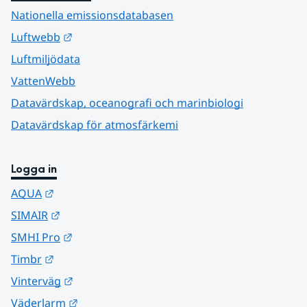
Nationella emissionsdatabasen
Länk till annan webbplats.
Luftwebb
Luftmiljödata
VattenWebb
Datavärdskap, oceanografi och marinbiologi
Datavärdskap för atmosfärkemi
Logga in
Länk till annan webbplats.
AQUA
Länk till annan webbplats.
SIMAIR
Länk till annan webbplats.
SMHI Pro
Länk till annan webbplats.
Timbr
Länk till annan webbplats.
Vinterväg
Länk till annan webbplats.
Väderlarm