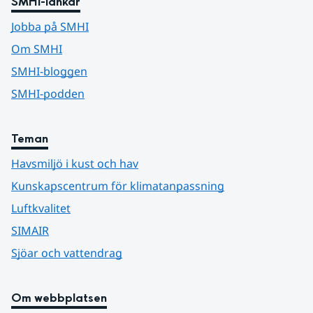
SMHI-länkar
Jobba på SMHI
Om SMHI
SMHI-bloggen
SMHI-podden
Teman
Havsmiljö i kust och hav
Kunskapscentrum för klimatanpassning
Luftkvalitet
SIMAIR
Sjöar och vattendrag
Om webbplatsen