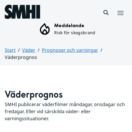
Hoppa till sidans innehåll
Meny
Meddelande
Risk för skogsbrand
Start
Väder
Prognoser och varningar
Väderprognos
Huvudinnehåll
Väderprognos
SMHI publicerar väderfilmer måndagar, onsdagar och 
fredagar. Eller vid särskilda väder- eller 
varningssituationer.