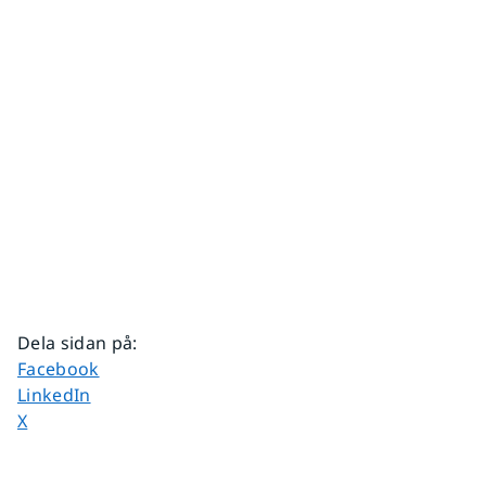
Dela sidan på
:
Dela sidan på
Facebook
Dela sidan på
LinkedIn
Dela sidan på
X