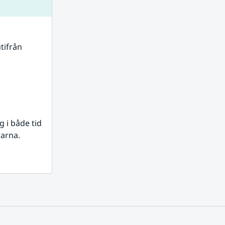
tifrån 
i både tid 
rarna.