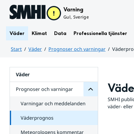
Hoppa till sidans innehåll
Varning
Gul, Sverige
Väder
Klimat
Data
Professionella tjänster
Start
Väder
Prognoser och varningar
Väderpr
varningar
och
Huvudinnehåll
Prognoser
för
Undersidor
Väder
Väde
Prognoser och varningar
SMHI public
Varningar och meddelanden
väder- eller
Väderprognos
Meteorologens kommentar