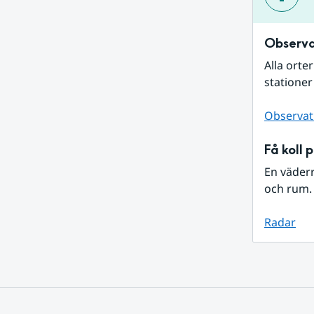
Observa
Alla orte
stationer
Observat
Få koll 
En väder
och rum. 
Radar