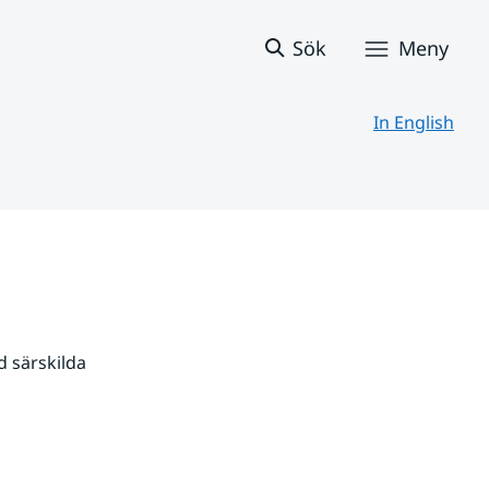
Sök
Meny
In English
 särskilda 