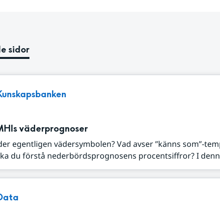
e sidor
Kunskapsbanken
MHIs väderprognoser
der egentligen vädersymbolen? Vad avser ”känns som”-tem
ka du förstå nederbördsprognosens procentsiffror? I denna
Data