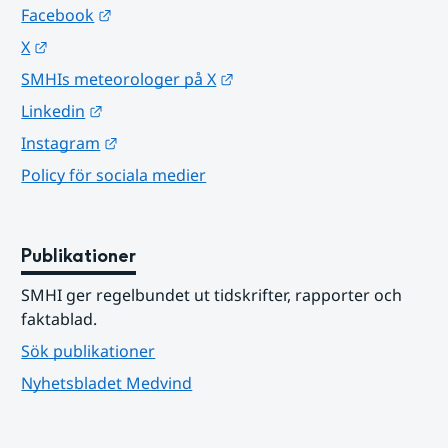
Länk till annan webbplats.
Facebook
Länk till annan webbplats.
X
Länk till annan webbplats.
SMHIs meteorologer på X
Länk till annan webbplats.
Linkedin
Länk till annan webbplats.
Instagram
Policy för sociala medier
Publikationer
SMHI ger regelbundet ut tidskrifter, rapporter och 
faktablad.
Sök publikationer
Nyhetsbladet Medvind