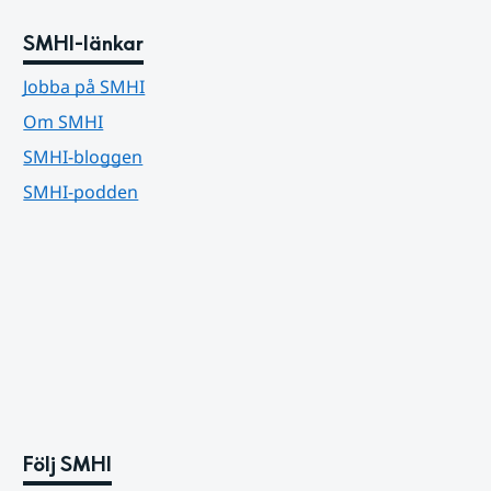
SMHI-länkar
Jobba på SMHI
Om SMHI
SMHI-bloggen
SMHI-podden
Följ SMHI