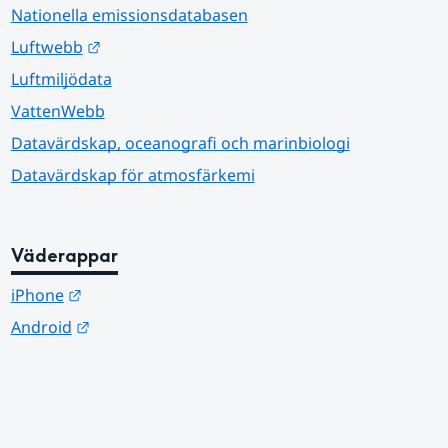
Nationella emissionsdatabasen
Länk till annan webbplats.
Luftwebb
Luftmiljödata
VattenWebb
Datavärdskap, oceanografi och marinbiologi
Datavärdskap för atmosfärkemi
Väderappar
Länk till annan webbplats.
iPhone
Länk till annan webbplats.
Android