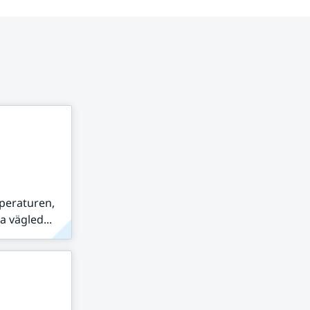
peraturen,
 vägled...