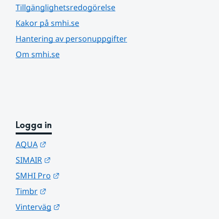
Tillgänglighetsredogörelse
Kakor på smhi.se
Hantering av personuppgifter
Om smhi.se
Logga in
Länk till annan webbplats.
AQUA
Länk till annan webbplats.
SIMAIR
Länk till annan webbplats.
SMHI Pro
Länk till annan webbplats.
Timbr
Länk till annan webbplats.
Vinterväg