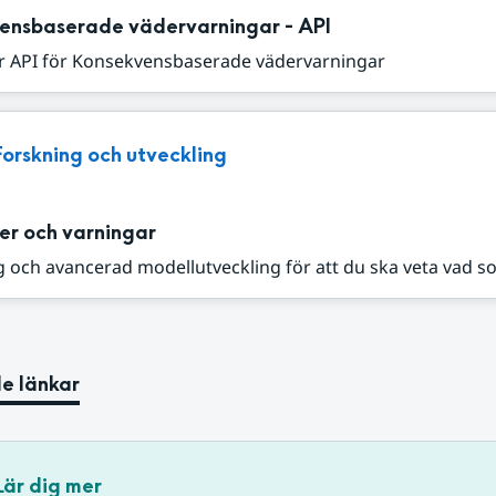
ensbaserade vädervarningar - API
r API för Konsekvensbaserade vädervarningar
Forskning och utveckling
er och varningar
 och avancerad modellutveckling för att du ska veta vad s
e länkar
Lär dig mer