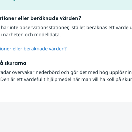
tioner eller beräknade värden?
r har inte observationsstationer, istället beräknas ett värde u
 i närheten och modelldata.
ioner eller beräknade värden?
på skurarna
radar övervakar nederbörd och gör det med hög upplösning 
Den är ett värdefullt hjälpmedel när man vill ha koll på sku