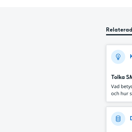
Relaterad
Tolka S
Vad bety
och hur s