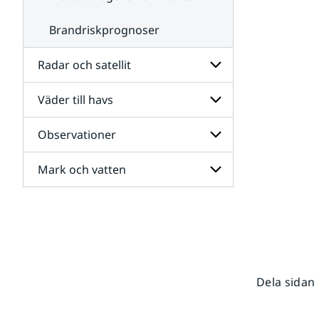
Brandriskprognoser
Radar och satellit
Väder till havs
Undersidor
för
Radar
Observationer
Undersidor
och
för
satellit
Väder
Mark och vatten
Undersidor
till
för
havs
Observationer
Undersidor
för
Mark
och
vatten
Dela sidan