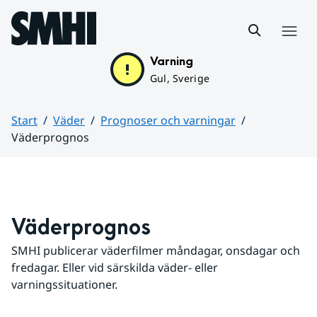
Hoppa till sidans innehåll
Meny
Varning
Gul, Sverige
Start
Väder
Prognoser och varningar
Väderprognos
Huvudinnehåll
Väderprognos
SMHI publicerar väderfilmer måndagar, onsdagar och 
fredagar. Eller vid särskilda väder- eller 
varningssituationer.