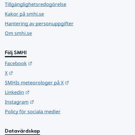
Tillgänglighetsredogörelse
Kakor på smhi.se
Hantering av personuppgifter
Om smhi.se
Följ SMHI
Länk till annan webbplats.
Facebook
Länk till annan webbplats.
X
Länk till annan webbplats.
SMHIs meteorologer på X
Länk till annan webbplats.
Linkedin
Länk till annan webbplats.
Instagram
Policy för sociala medier
Datavärdskap