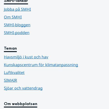
SMHI-länkar
Jobba på SMHI
Om SMHI
SMHI-bloggen
SMHI-podden
Teman
Havsmiljö i kust och hav
Kunskapscentrum för klimatanpassning
Luftkvalitet
SIMAIR
Sjöar och vattendrag
Om webbplatsen