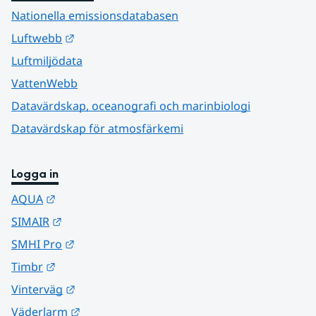
Nationella emissionsdatabasen
Länk till annan webbplats.
Luftwebb
Luftmiljödata
VattenWebb
Datavärdskap, oceanografi och marinbiologi
Datavärdskap för atmosfärkemi
Logga in
Länk till annan webbplats.
AQUA
Länk till annan webbplats.
SIMAIR
Länk till annan webbplats.
SMHI Pro
Länk till annan webbplats.
Timbr
Länk till annan webbplats.
Vinterväg
Länk till annan webbplats.
Väderlarm