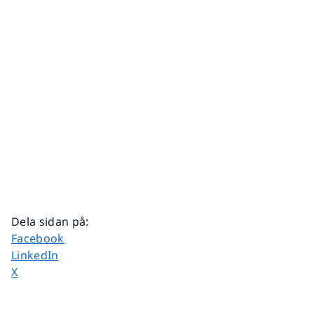
Dela sidan på
:
Dela sidan på
Facebook
Dela sidan på
LinkedIn
Dela sidan på
X