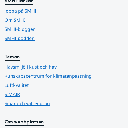
SMHI-länkar
Jobba på SMHI
Om SMHI
SMHI-bloggen
SMHI-podden
Teman
Havsmiljö i kust och hav
Kunskapscentrum för klimatanpassning
Luftkvalitet
SIMAIR
Sjöar och vattendrag
Om webbplatsen