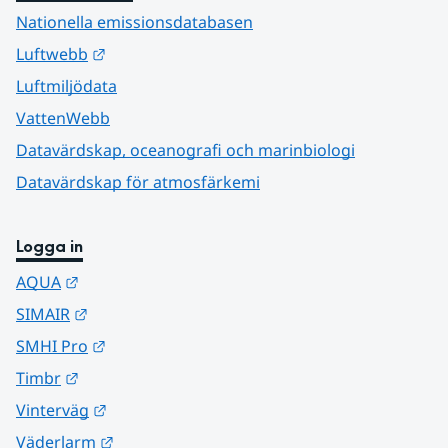
Nationella emissionsdatabasen
Länk till annan webbplats.
Luftwebb
Luftmiljödata
VattenWebb
Datavärdskap, oceanografi och marinbiologi
Datavärdskap för atmosfärkemi
Logga in
Länk till annan webbplats.
AQUA
Länk till annan webbplats.
SIMAIR
Länk till annan webbplats.
SMHI Pro
Länk till annan webbplats.
Timbr
Länk till annan webbplats.
Vinterväg
Länk till annan webbplats.
Väderlarm