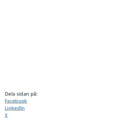
Dela sidan på
:
Dela sidan på
Facebook
Dela sidan på
LinkedIn
Dela sidan på
X