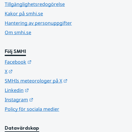
Tillgänglighetsredogörelse
Kakor på smhi.se
Hantering av personuppgifter
Om smhi.se
Följ SMHI
Länk till annan webbplats.
Facebook
Länk till annan webbplats.
X
Länk till annan webbplats.
SMHIs meteorologer på X
Länk till annan webbplats.
Linkedin
Länk till annan webbplats.
Instagram
Policy för sociala medier
Datavärdskap