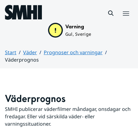
Hoppa till sidans innehåll
Meny
Varning
Gul, Sverige
Start
Väder
Prognoser och varningar
Väderprognos
Huvudinnehåll
Väderprognos
SMHI publicerar väderfilmer måndagar, onsdagar och 
fredagar. Eller vid särskilda väder- eller 
varningssituationer.