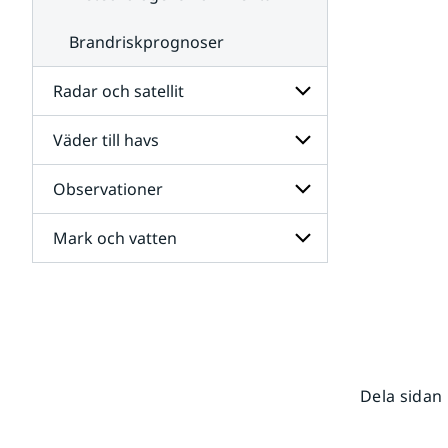
Brandriskprognoser
Radar och satellit
Väder till havs
Undersidor
för
Radar
Observationer
Undersidor
och
för
satellit
Väder
Mark och vatten
Undersidor
till
för
havs
Observationer
Undersidor
för
Mark
och
vatten
Dela sidan