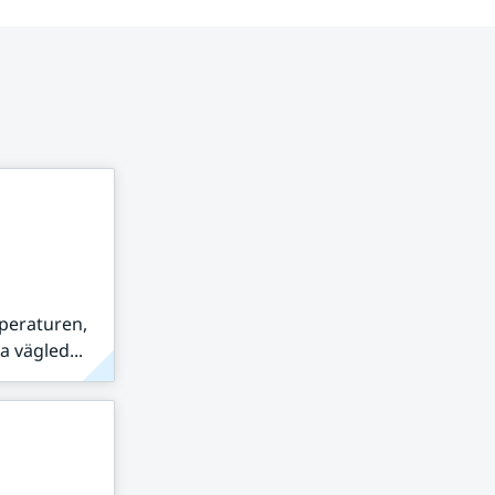
peraturen,
 vägled...