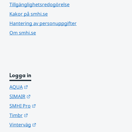
Tillgänglighetsredogörelse
Kakor på smhi.se
Hantering av personuppgifter
Om smhi.se
Logga in
Länk till annan webbplats.
AQUA
Länk till annan webbplats.
SIMAIR
Länk till annan webbplats.
SMHI Pro
Länk till annan webbplats.
Timbr
Länk till annan webbplats.
Vinterväg