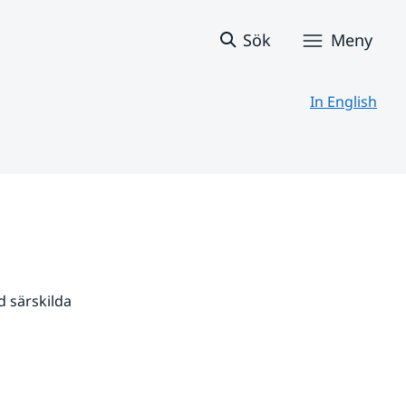
Sök
Meny
In English
 särskilda 