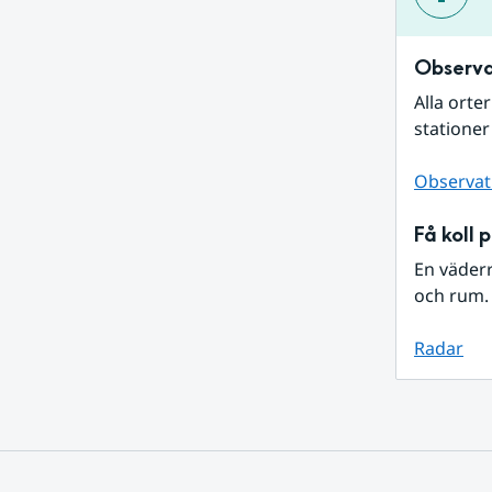
Observa
Alla orte
stationer
Observat
Få koll 
En väder
och rum. 
Radar