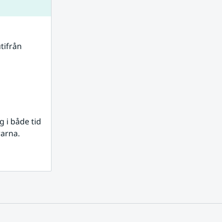
tifrån 
i både tid 
rarna.