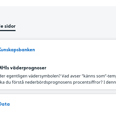
e sidor
Kunskapsbanken
MHIs väderprognoser
der egentligen vädersymbolen? Vad avser ”känns som”-tem
ka du förstå nederbördsprognosens procentsiffror? I denna
Data