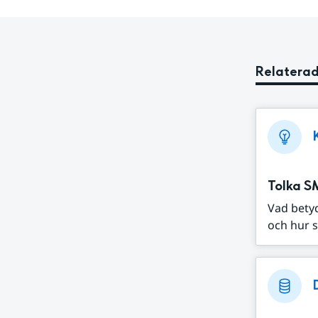
Relaterad
Tolka S
Vad bety
och hur s