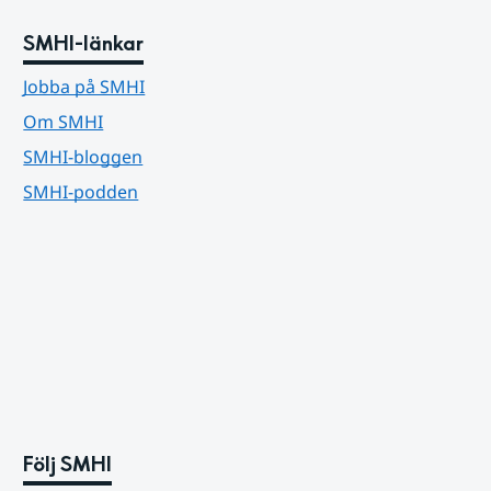
SMHI-länkar
Jobba på SMHI
Om SMHI
SMHI-bloggen
SMHI-podden
Följ SMHI