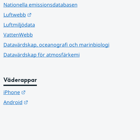
Nationella emissionsdatabasen
Länk till annan webbplats.
Luftwebb
Luftmiljödata
VattenWebb
Datavärdskap, oceanografi och marinbiologi
Datavärdskap för atmosfärkemi
Väderappar
Länk till annan webbplats.
iPhone
Länk till annan webbplats.
Android