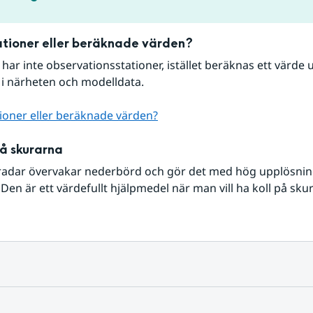
tioner eller beräknade värden?
r har inte observationsstationer, istället beräknas ett värde u
 i närheten och modelldata.
ioner eller beräknade värden?
på skurarna
radar övervakar nederbörd och gör det med hög upplösning 
Den är ett värdefullt hjälpmedel när man vill ha koll på sku