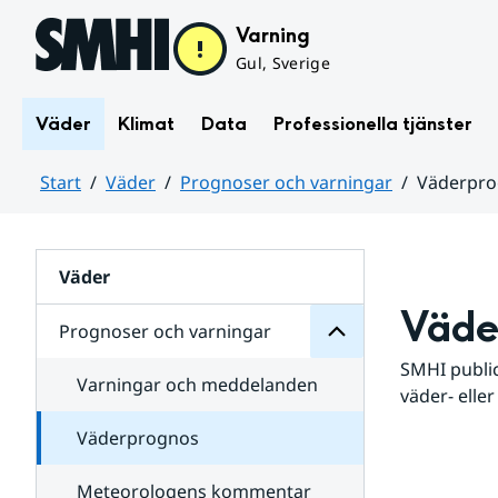
Hoppa till sidans innehåll
Varning
Gul, Sverige
Väder
Klimat
Data
Professionella tjänster
Start
Väder
Prognoser och varningar
Väderpr
varningar
och
Huvudinnehåll
Prognoser
för
Undersidor
Väder
Väde
Prognoser och varningar
SMHI public
Varningar och meddelanden
väder- eller
Väderprognos
Meteorologens kommentar