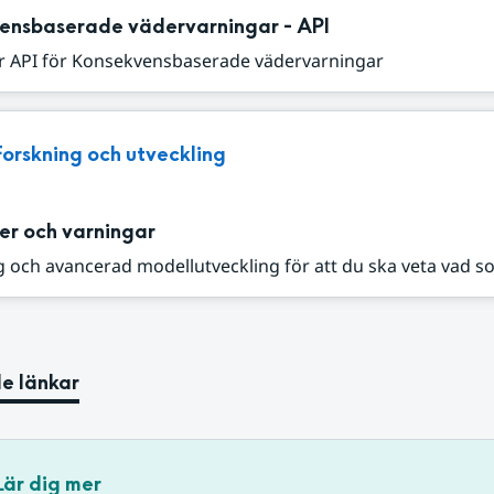
ensbaserade vädervarningar - API
r API för Konsekvensbaserade vädervarningar
Forskning och utveckling
er och varningar
 och avancerad modellutveckling för att du ska veta vad s
e länkar
Lär dig mer