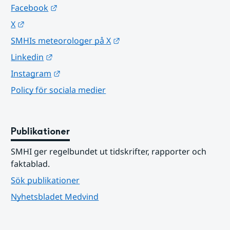
Länk till annan webbplats.
Facebook
Länk till annan webbplats.
X
Länk till annan webbplats.
SMHIs meteorologer på X
Länk till annan webbplats.
Linkedin
Länk till annan webbplats.
Instagram
Policy för sociala medier
Publikationer
SMHI ger regelbundet ut tidskrifter, rapporter och 
faktablad.
Sök publikationer
Nyhetsbladet Medvind