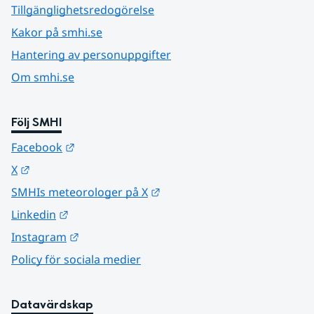
Tillgänglighetsredogörelse
Kakor på smhi.se
Hantering av personuppgifter
Om smhi.se
Följ SMHI
Länk till annan webbplats.
Facebook
Länk till annan webbplats.
X
Länk till annan webbplats.
SMHIs meteorologer på X
Länk till annan webbplats.
Linkedin
Länk till annan webbplats.
Instagram
Policy för sociala medier
Datavärdskap