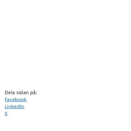
Dela sidan på
:
Dela sidan på
Facebook
Dela sidan på
LinkedIn
Dela sidan på
X