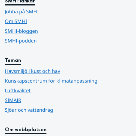
SMHI-länkar
Jobba på SMHI
Om SMHI
SMHI-bloggen
SMHI-podden
Teman
Havsmiljö i kust och hav
Kunskapscentrum för klimatanpassning
Luftkvalitet
SIMAIR
Sjöar och vattendrag
Om webbplatsen