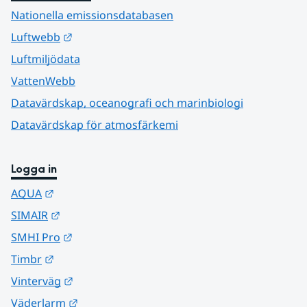
Nationella emissionsdatabasen
Länk till annan webbplats.
Luftwebb
Luftmiljödata
VattenWebb
Datavärdskap, oceanografi och marinbiologi
Datavärdskap för atmosfärkemi
Logga in
Länk till annan webbplats.
AQUA
Länk till annan webbplats.
SIMAIR
Länk till annan webbplats.
SMHI Pro
Länk till annan webbplats.
Timbr
Länk till annan webbplats.
Vinterväg
Länk till annan webbplats.
Väderlarm