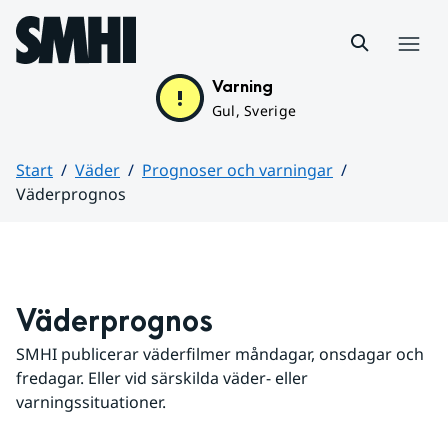
Hoppa till sidans innehåll
Meny
Varning
Gul, Sverige
Start
Väder
Prognoser och varningar
Väderprognos
Huvudinnehåll
Väderprognos
SMHI publicerar väderfilmer måndagar, onsdagar och 
fredagar. Eller vid särskilda väder- eller 
varningssituationer.