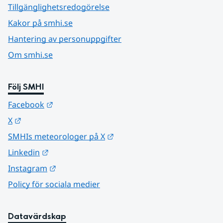
Tillgänglighetsredogörelse
Kakor på smhi.se
Hantering av personuppgifter
Om smhi.se
Följ SMHI
Länk till annan webbplats.
Facebook
Länk till annan webbplats.
X
Länk till annan webbplats.
SMHIs meteorologer på X
Länk till annan webbplats.
Linkedin
Länk till annan webbplats.
Instagram
Policy för sociala medier
Datavärdskap