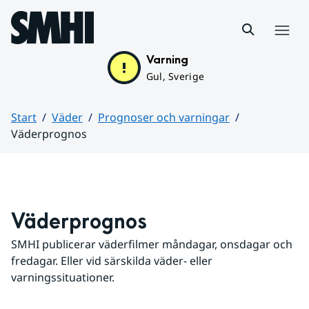
Hoppa till sidans innehåll
Meny
Varning
Gul, Sverige
Start
Väder
Prognoser och varningar
Väderprognos
Huvudinnehåll
Väderprognos
SMHI publicerar väderfilmer måndagar, onsdagar och 
fredagar. Eller vid särskilda väder- eller 
varningssituationer.