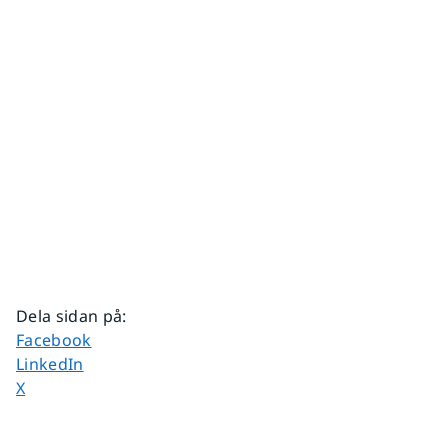
Dela sidan på
:
Dela sidan på
Facebook
Dela sidan på
LinkedIn
Dela sidan på
X