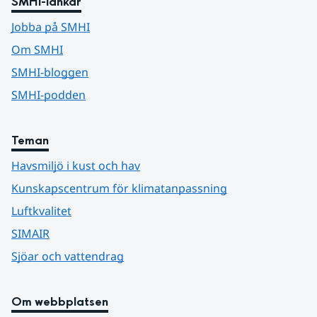
SMHI-länkar
Jobba på SMHI
Om SMHI
SMHI-bloggen
SMHI-podden
Teman
Havsmiljö i kust och hav
Kunskapscentrum för klimatanpassning
Luftkvalitet
SIMAIR
Sjöar och vattendrag
Om webbplatsen