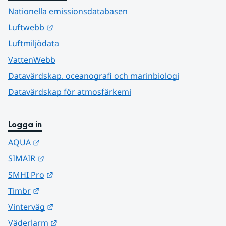
Nationella emissionsdatabasen
Länk till annan webbplats.
Luftwebb
Luftmiljödata
VattenWebb
Datavärdskap, oceanografi och marinbiologi
Datavärdskap för atmosfärkemi
Logga in
Länk till annan webbplats.
AQUA
Länk till annan webbplats.
SIMAIR
Länk till annan webbplats.
SMHI Pro
Länk till annan webbplats.
Timbr
Länk till annan webbplats.
Vinterväg
Länk till annan webbplats.
Väderlarm