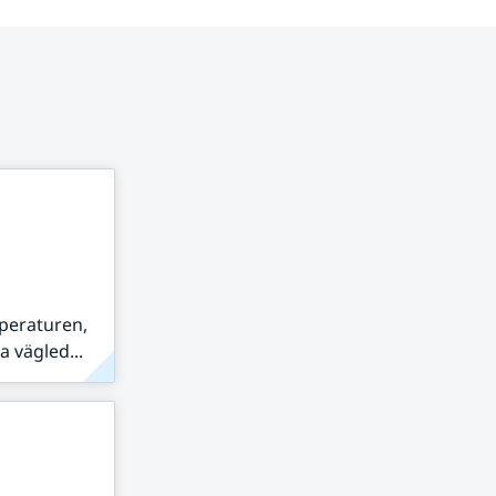
peraturen,
 vägled...