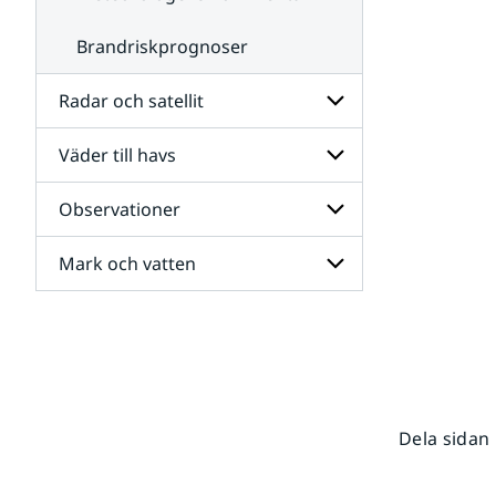
Brandriskprognoser
Radar och satellit
Väder till havs
Undersidor
för
Radar
Observationer
Undersidor
och
för
satellit
Väder
Mark och vatten
Undersidor
till
för
havs
Observationer
Undersidor
för
Mark
och
vatten
Dela sidan