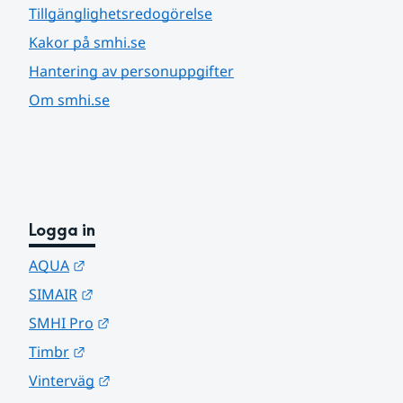
Tillgänglighetsredogörelse
Kakor på smhi.se
Hantering av personuppgifter
Om smhi.se
Logga in
Länk till annan webbplats.
AQUA
Länk till annan webbplats.
SIMAIR
Länk till annan webbplats.
SMHI Pro
Länk till annan webbplats.
Timbr
Länk till annan webbplats.
Vinterväg