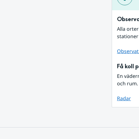
Observa
Alla orte
stationer
Observat
Få koll 
En väder
och rum. 
Radar