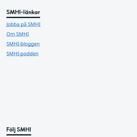
SMHI-länkar
Jobba på SMHI
Om SMHI
SMHI-bloggen
SMHI-podden
Följ SMHI