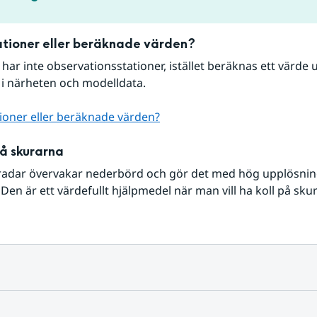
tioner eller beräknade värden?
r har inte observationsstationer, istället beräknas ett värde u
 i närheten och modelldata.
ioner eller beräknade värden?
på skurarna
radar övervakar nederbörd och gör det med hög upplösning 
Den är ett värdefullt hjälpmedel när man vill ha koll på sku