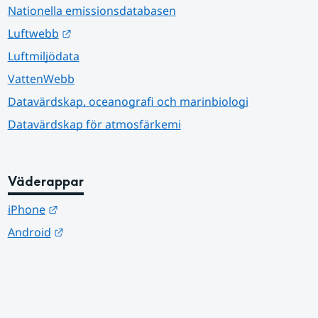
Nationella emissionsdatabasen
Länk till annan webbplats.
Luftwebb
Luftmiljödata
VattenWebb
Datavärdskap, oceanografi och marinbiologi
Datavärdskap för atmosfärkemi
Väderappar
Länk till annan webbplats.
iPhone
Länk till annan webbplats.
Android