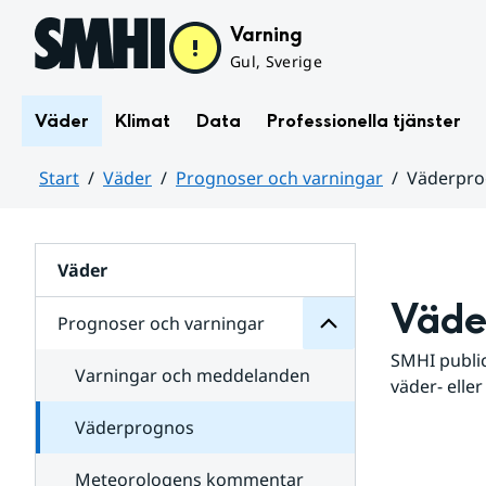
Hoppa till sidans innehåll
Varning
Gul, Sverige
Väder
Klimat
Data
Professionella tjänster
Start
Väder
Prognoser och varningar
Väderpr
varningar
och
Huvudinnehåll
Prognoser
för
Undersidor
Väder
Väde
Prognoser och varningar
SMHI public
Varningar och meddelanden
väder- eller
Väderprognos
Meteorologens kommentar