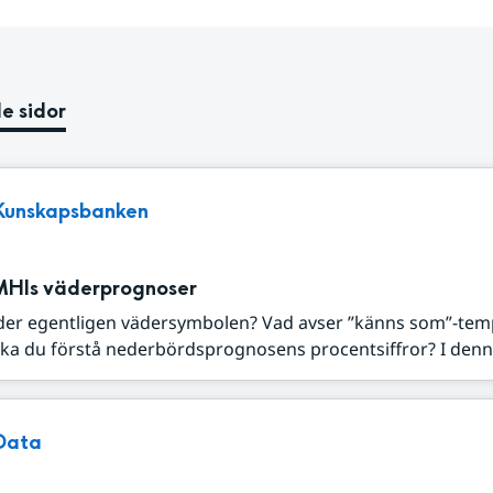
e sidor
Kunskapsbanken
MHIs väderprognoser
der egentligen vädersymbolen? Vad avser ”känns som”-tem
ka du förstå nederbördsprognosens procentsiffror? I denna
Data