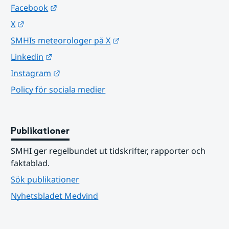
Länk till annan webbplats.
Facebook
Länk till annan webbplats.
X
Länk till annan webbplats.
SMHIs meteorologer på X
Länk till annan webbplats.
Linkedin
Länk till annan webbplats.
Instagram
Policy för sociala medier
Publikationer
SMHI ger regelbundet ut tidskrifter, rapporter och 
faktablad.
Sök publikationer
Nyhetsbladet Medvind