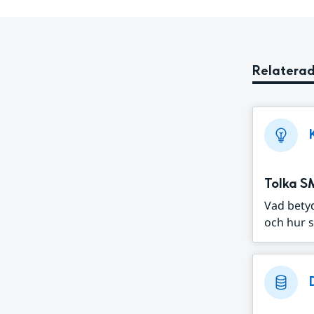
Relaterad
Tolka S
Vad bety
och hur s