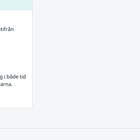
tifrån 
i både tid 
rarna.