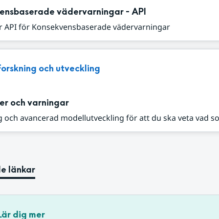
ensbaserade vädervarningar - API
r API för Konsekvensbaserade vädervarningar
Forskning och utveckling
er och varningar
 och avancerad modellutveckling för att du ska veta vad s
e länkar
Lär dig mer