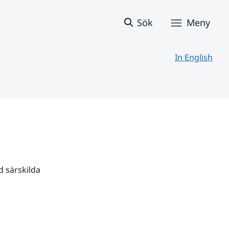
Sök
Meny
In English
 särskilda 