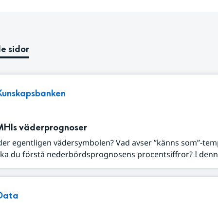
e sidor
Kunskapsbanken
MHIs väderprognoser
der egentligen vädersymbolen? Vad avser ”känns som”-tem
ka du förstå nederbördsprognosens procentsiffror? I denna
Data