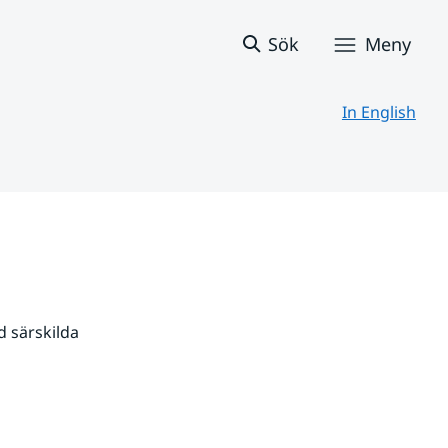
Sök
Meny
In English
 särskilda 