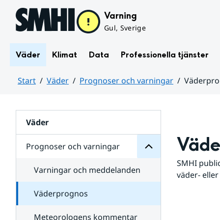
Hoppa till sidans innehåll
Varning
Gul, Sverige
Väder
Klimat
Data
Professionella tjänster
Start
Väder
Prognoser och varningar
Väderpr
varningar
och
Huvudinnehåll
Prognoser
för
Undersidor
Väder
Väde
Prognoser och varningar
SMHI public
Varningar och meddelanden
väder- eller
Väderprognos
Meteorologens kommentar