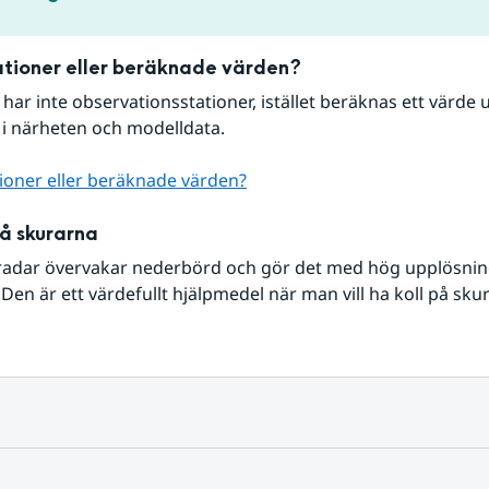
tioner eller beräknade värden?
r har inte observationsstationer, istället beräknas ett värde u
 i närheten och modelldata.
ioner eller beräknade värden?
på skurarna
radar övervakar nederbörd och gör det med hög upplösning 
Den är ett värdefullt hjälpmedel när man vill ha koll på sku