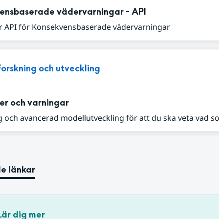
ensbaserade vädervarningar - API
r API för Konsekvensbaserade vädervarningar
Forskning och utveckling
er och varningar
 och avancerad modellutveckling för att du ska veta vad s
e länkar
Lär dig mer