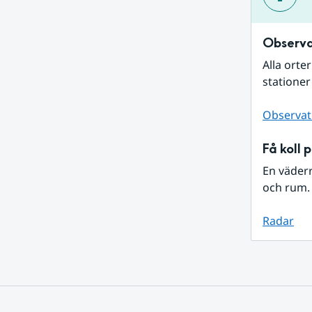
Observa
Alla orte
stationer
Observat
Få koll 
En väder
och rum. 
Radar