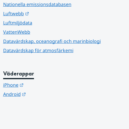
Nationella emissionsdatabasen
Länk till annan webbplats.
Luftwebb
Luftmiljödata
VattenWebb
Datavärdskap, oceanografi och marinbiologi
Datavärdskap för atmosfärkemi
Väderappar
Länk till annan webbplats.
iPhone
Länk till annan webbplats.
Android