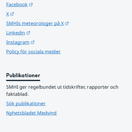
Länk till annan webbplats.
Facebook
Länk till annan webbplats.
X
Länk till annan webbplats.
SMHIs meteorologer på X
Länk till annan webbplats.
Linkedin
Länk till annan webbplats.
Instagram
Policy för sociala medier
Publikationer
SMHI ger regelbundet ut tidskrifter, rapporter och 
faktablad.
Sök publikationer
Nyhetsbladet Medvind