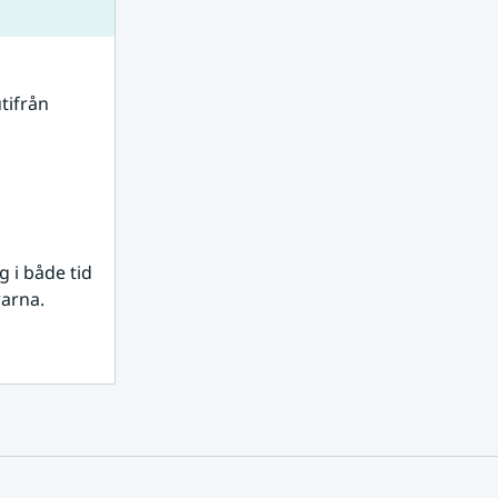
tifrån 
i både tid 
rarna.