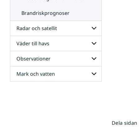
Brandriskprognoser
Radar och satellit
Väder till havs
Undersidor
för
Radar
Observationer
Undersidor
och
för
satellit
Väder
Mark och vatten
Undersidor
till
för
havs
Observationer
Undersidor
för
Mark
och
vatten
Dela sidan