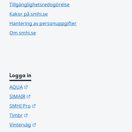
Tillgänglighetsredogörelse
Kakor på smhi.se
Hantering av personuppgifter
Om smhi.se
Logga in
Länk till annan webbplats.
AQUA
Länk till annan webbplats.
SIMAIR
Länk till annan webbplats.
SMHI Pro
Länk till annan webbplats.
Timbr
Länk till annan webbplats.
Vinterväg