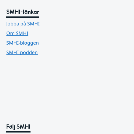
SMHI-länkar
Jobba på SMHI
Om SMHI
SMHI-bloggen
SMHI-podden
Följ SMHI