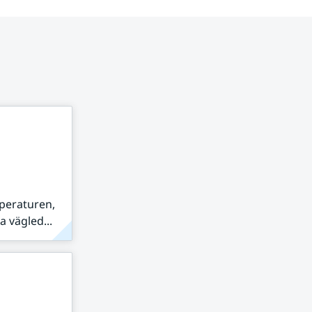
peraturen,
 vägled...