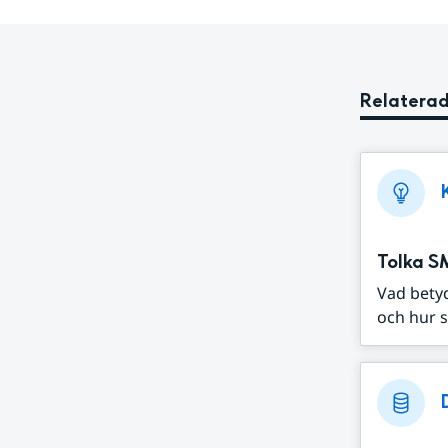
Relaterad
Tolka S
Vad bety
och hur s