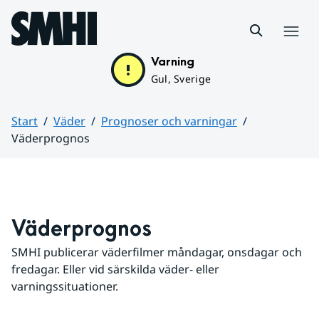
Hoppa till sidans innehåll
Meny
Varning
Gul, Sverige
Start
Väder
Prognoser och varningar
Väderprognos
Huvudinnehåll
Väderprognos
SMHI publicerar väderfilmer måndagar, onsdagar och 
fredagar. Eller vid särskilda väder- eller 
varningssituationer.