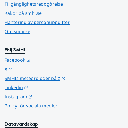
Tillgänglighetsredogörelse
Kakor på smhi.se
Hantering av personuppgifter
Om smhi.se
Följ SMHI
Länk till annan webbplats.
Facebook
Länk till annan webbplats.
X
Länk till annan webbplats.
SMHIs meteorologer på X
Länk till annan webbplats.
Linkedin
Länk till annan webbplats.
Instagram
Policy för sociala medier
Datavärdskap