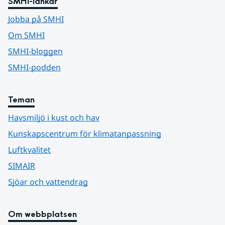
SMHI-länkar
Jobba på SMHI
Om SMHI
SMHI-bloggen
SMHI-podden
Teman
Havsmiljö i kust och hav
Kunskapscentrum för klimatanpassning
Luftkvalitet
SIMAIR
Sjöar och vattendrag
Om webbplatsen