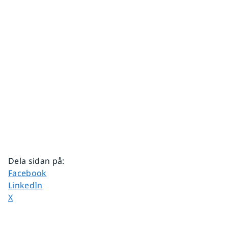
Dela sidan på
:
Dela sidan på
Facebook
Dela sidan på
LinkedIn
Dela sidan på
X