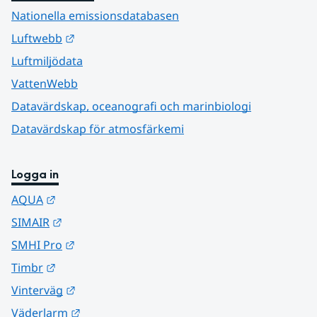
Nationella emissionsdatabasen
Länk till annan webbplats.
Luftwebb
Luftmiljödata
VattenWebb
Datavärdskap, oceanografi och marinbiologi
Datavärdskap för atmosfärkemi
Logga in
Länk till annan webbplats.
AQUA
Länk till annan webbplats.
SIMAIR
Länk till annan webbplats.
SMHI Pro
Länk till annan webbplats.
Timbr
Länk till annan webbplats.
Vinterväg
Länk till annan webbplats.
Väderlarm