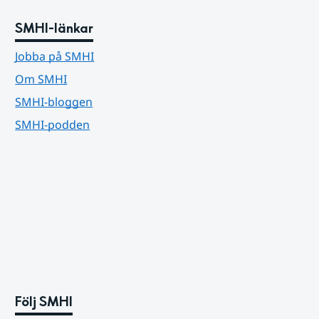
SMHI-länkar
Jobba på SMHI
Om SMHI
SMHI-bloggen
SMHI-podden
Följ SMHI