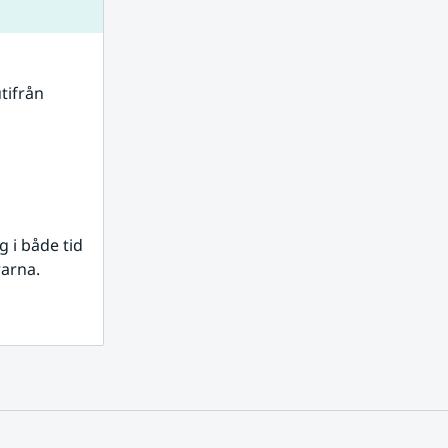
tifrån 
i både tid 
rarna.