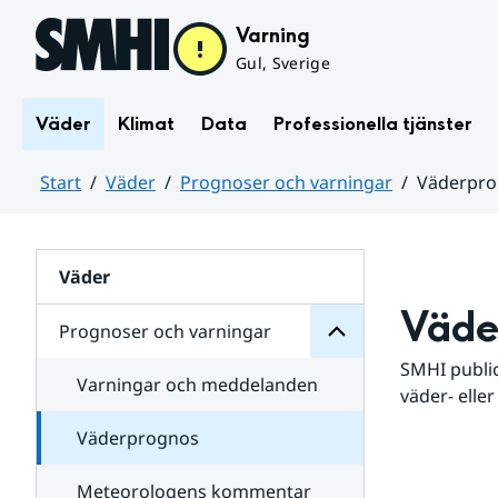
Hoppa till sidans innehåll
Varning
Gul, Sverige
Väder
Klimat
Data
Professionella tjänster
Start
Väder
Prognoser och varningar
Väderpr
varningar
och
Huvudinnehåll
Prognoser
för
Undersidor
Väder
Väde
Prognoser och varningar
SMHI public
Varningar och meddelanden
väder- eller
Väderprognos
Meteorologens kommentar