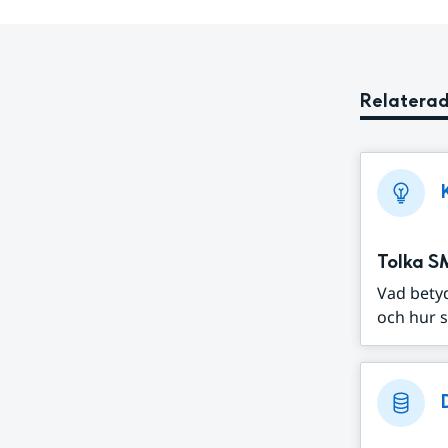
Relaterad
Tolka S
Vad bety
och hur s