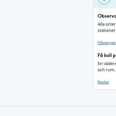
Observa
Alla orte
stationer
Observat
Få koll 
En väder
och rum. 
Radar