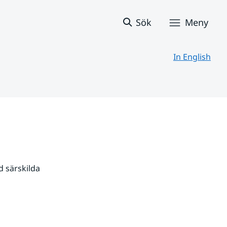
Sök
Meny
In English
 särskilda 