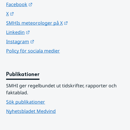
Länk till annan webbplats.
Facebook
Länk till annan webbplats.
X
Länk till annan webbplats.
SMHIs meteorologer på X
Länk till annan webbplats.
Linkedin
Länk till annan webbplats.
Instagram
Policy för sociala medier
Publikationer
SMHI ger regelbundet ut tidskrifter, rapporter och 
faktablad.
Sök publikationer
Nyhetsbladet Medvind