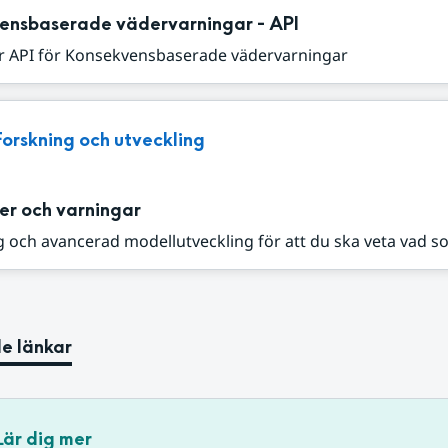
ensbaserade vädervarningar - API
r API för Konsekvensbaserade vädervarningar
Forskning och utveckling
er och varningar
 och avancerad modellutveckling för att du ska veta vad s
e länkar
Lär dig mer