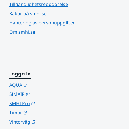
Tillgänglighetsredogörelse
Kakor på smhi.se
Hantering av personuppgifter
Om smhi.se
Logga in
Länk till annan webbplats.
AQUA
Länk till annan webbplats.
SIMAIR
Länk till annan webbplats.
SMHI Pro
Länk till annan webbplats.
Timbr
Länk till annan webbplats.
Vinterväg