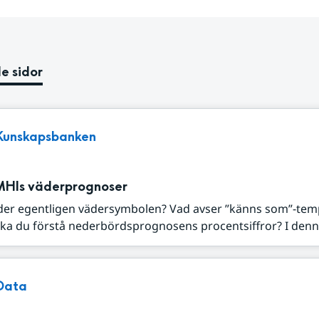
e sidor
Kunskapsbanken
MHIs väderprognoser
der egentligen vädersymbolen? Vad avser ”känns som”-tem
ka du förstå nederbördsprognosens procentsiffror? I denna
Data