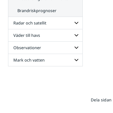
Brandriskprognoser
Radar och satellit
Väder till havs
Undersidor
för
Radar
Observationer
Undersidor
och
för
satellit
Väder
Mark och vatten
Undersidor
till
för
havs
Observationer
Undersidor
för
Mark
och
vatten
Dela sidan