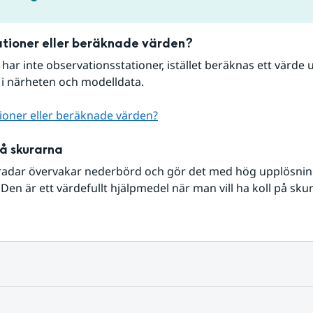
tioner eller beräknade värden?
r har inte observationsstationer, istället beräknas ett värde u
 i närheten och modelldata.
ioner eller beräknade värden?
på skurarna
radar övervakar nederbörd och gör det med hög upplösning 
Den är ett värdefullt hjälpmedel när man vill ha koll på sku