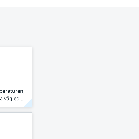
peraturen,
 vägled...