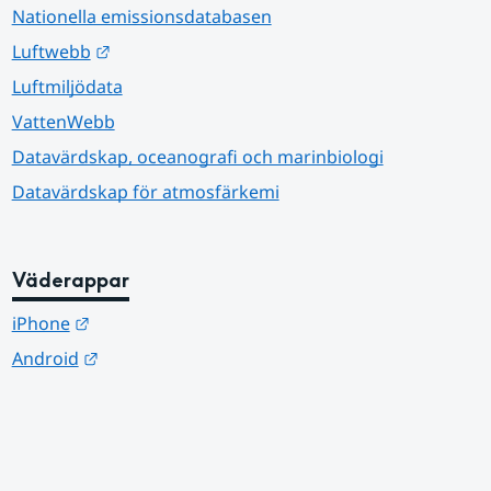
Nationella emissionsdatabasen
Länk till annan webbplats.
Luftwebb
Luftmiljödata
VattenWebb
Datavärdskap, oceanografi och marinbiologi
Datavärdskap för atmosfärkemi
Väderappar
Länk till annan webbplats.
iPhone
Länk till annan webbplats.
Android