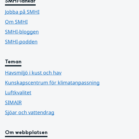
SMHI-länkar
Jobba på SMHI
Om SMHI
SMHI-bloggen
SMHI-podden
Teman
Havsmiljö i kust och hav
Kunskapscentrum för klimatanpassning
Luftkvalitet
SIMAIR
Sjöar och vattendrag
Om webbplatsen