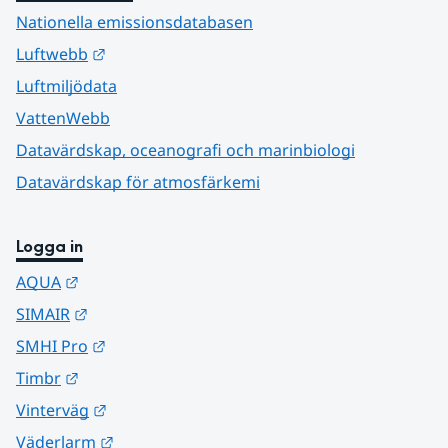
Nationella emissionsdatabasen
Länk till annan webbplats.
Luftwebb
Luftmiljödata
VattenWebb
Datavärdskap, oceanografi och marinbiologi
Datavärdskap för atmosfärkemi
Logga in
Länk till annan webbplats.
AQUA
Länk till annan webbplats.
SIMAIR
Länk till annan webbplats.
SMHI Pro
Länk till annan webbplats.
Timbr
Länk till annan webbplats.
Vinterväg
Länk till annan webbplats.
Väderlarm