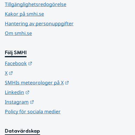
Tillgänglighetsredogörelse
Kakor på smhi.se
Hantering av personuppgifter
Om smhi.se
Följ SMHI
Länk till annan webbplats.
Facebook
Länk till annan webbplats.
X
Länk till annan webbplats.
SMHIs meteorologer på X
Länk till annan webbplats.
Linkedin
Länk till annan webbplats.
Instagram
Policy för sociala medier
Datavärdskap