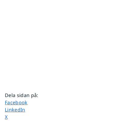
Dela sidan på
:
Dela sidan på
Facebook
Dela sidan på
LinkedIn
Dela sidan på
X