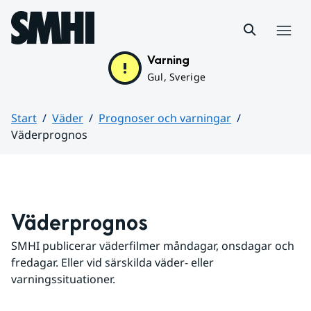
Hoppa till sidans innehåll
Meny
Varning
Gul, Sverige
Start
Väder
Prognoser och varningar
Väderprognos
Huvudinnehåll
Väderprognos
SMHI publicerar väderfilmer måndagar, onsdagar och 
fredagar. Eller vid särskilda väder- eller 
varningssituationer.