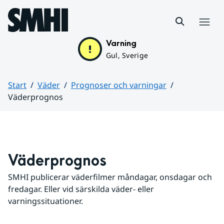
Hoppa till sidans innehåll
Meny
Varning
Gul, Sverige
Start
Väder
Prognoser och varningar
Väderprognos
Huvudinnehåll
Väderprognos
SMHI publicerar väderfilmer måndagar, onsdagar och 
fredagar. Eller vid särskilda väder- eller 
varningssituationer.