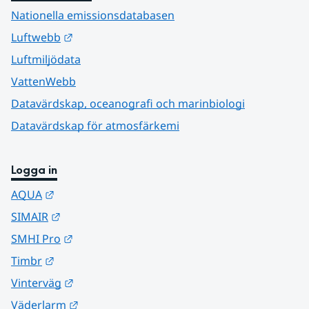
Nationella emissionsdatabasen
Länk till annan webbplats.
Luftwebb
Luftmiljödata
VattenWebb
Datavärdskap, oceanografi och marinbiologi
Datavärdskap för atmosfärkemi
Logga in
Länk till annan webbplats.
AQUA
Länk till annan webbplats.
SIMAIR
Länk till annan webbplats.
SMHI Pro
Länk till annan webbplats.
Timbr
Länk till annan webbplats.
Vinterväg
Länk till annan webbplats.
Väderlarm