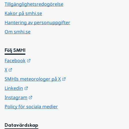
Tillgänglighetsredogörelse
Kakor på smhi.se
Hantering av personuppgifter
Om smhi.se
Följ SMHI
Länk till annan webbplats.
Facebook
Länk till annan webbplats.
X
Länk till annan webbplats.
SMHIs meteorologer på X
Länk till annan webbplats.
Linkedin
Länk till annan webbplats.
Instagram
Policy för sociala medier
Datavärdskap