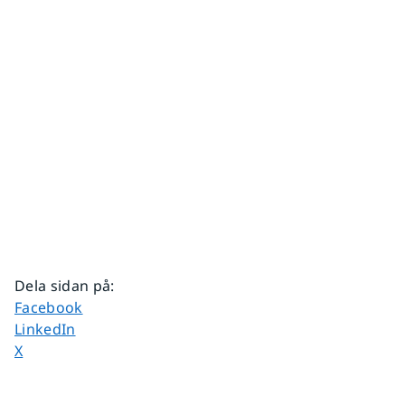
Dela sidan på
:
Dela sidan på
Facebook
Dela sidan på
LinkedIn
Dela sidan på
X