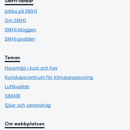
SMHI-länkar
Jobba på SMHI
Om SMHI
SMHI-bloggen
SMHI-podden
Teman
Havsmiljö i kust och hav
Kunskapscentrum för klimatanpassning
Luftkvalitet
SIMAIR
Sjöar och vattendrag
Om webbplatsen