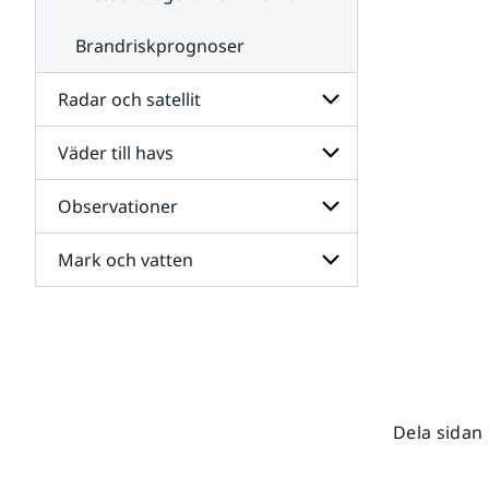
Brandriskprognoser
Radar och satellit
Väder till havs
Undersidor
för
Radar
Observationer
Undersidor
och
för
satellit
Väder
Mark och vatten
Undersidor
till
för
havs
Observationer
Undersidor
för
Mark
och
vatten
Dela sidan