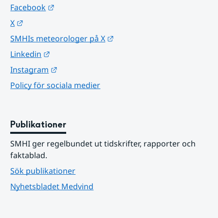
Länk till annan webbplats.
Facebook
Länk till annan webbplats.
X
Länk till annan webbplats.
SMHIs meteorologer på X
Länk till annan webbplats.
Linkedin
Länk till annan webbplats.
Instagram
Policy för sociala medier
Publikationer
SMHI ger regelbundet ut tidskrifter, rapporter och 
faktablad.
Sök publikationer
Nyhetsbladet Medvind