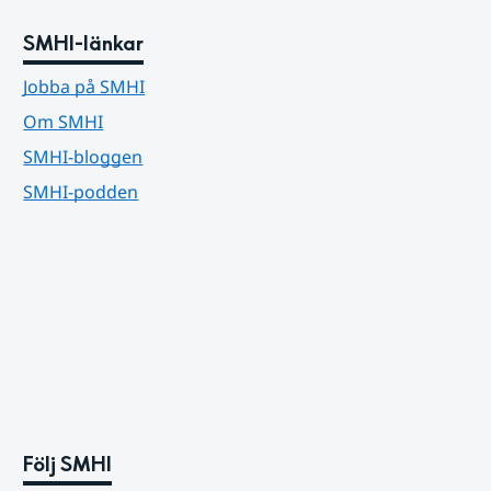
SMHI-länkar
Jobba på SMHI
Om SMHI
SMHI-bloggen
SMHI-podden
Följ SMHI