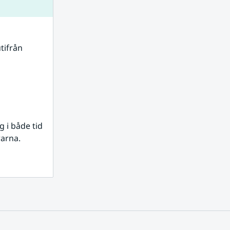
tifrån 
i både tid 
rarna.