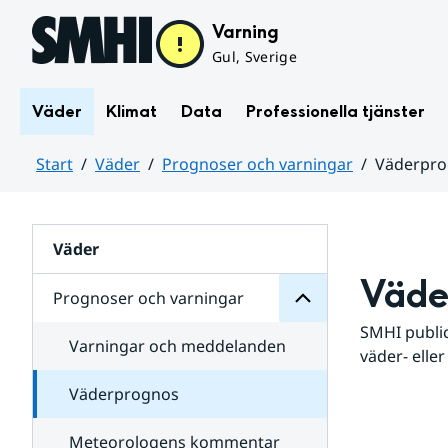
Hoppa till sidans innehåll
Varning
Gul, Sverige
Väder
Klimat
Data
Professionella tjänster
Start
Väder
Prognoser och varningar
Väderpr
varningar
och
Huvudinnehåll
Prognoser
för
Undersidor
Väder
Väde
Prognoser och varningar
SMHI public
Varningar och meddelanden
väder- eller
Väderprognos
Meteorologens kommentar