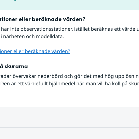
tioner eller beräknade värden?
r har inte observationsstationer, istället beräknas ett värde u
 i närheten och modelldata.
ioner eller beräknade värden?
på skurarna
radar övervakar nederbörd och gör det med hög upplösning 
Den är ett värdefullt hjälpmedel när man vill ha koll på sku