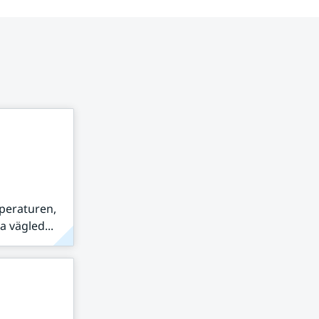
peraturen,
 vägled...