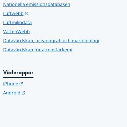
Nationella emissionsdatabasen
Länk till annan webbplats.
Luftwebb
Luftmiljödata
VattenWebb
Datavärdskap, oceanografi och marinbiologi
Datavärdskap för atmosfärkemi
Väderappar
Länk till annan webbplats.
iPhone
Länk till annan webbplats.
Android