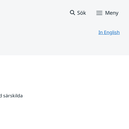
Sök
Meny
In English
 särskilda 