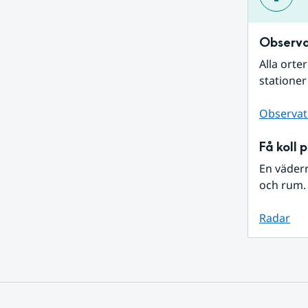
Observa
Alla orte
stationer
Observat
Få koll 
En väder
och rum. 
Radar