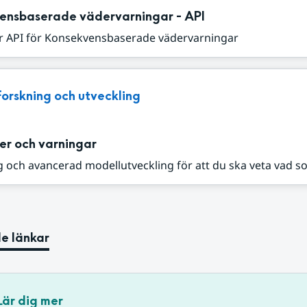
ensbaserade vädervarningar - API
r API för Konsekvensbaserade vädervarningar
Forskning och utveckling
er och varningar
 och avancerad modellutveckling för att du ska veta vad s
e länkar
Lär dig mer