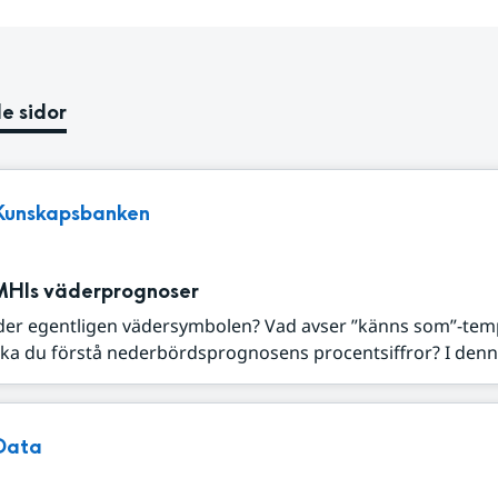
e sidor
Kunskapsbanken
MHIs väderprognoser
der egentligen vädersymbolen? Vad avser ”känns som”-tem
ka du förstå nederbördsprognosens procentsiffror? I denna
Data