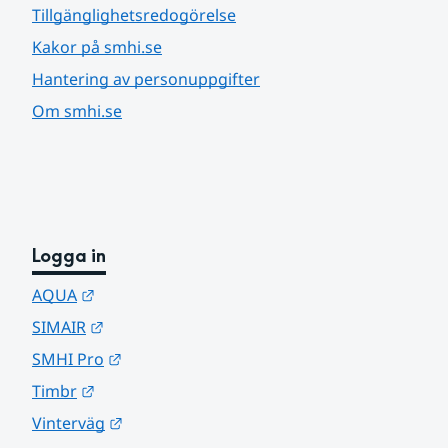
Tillgänglighetsredogörelse
Kakor på smhi.se
Hantering av personuppgifter
Om smhi.se
Logga in
Länk till annan webbplats.
AQUA
Länk till annan webbplats.
SIMAIR
Länk till annan webbplats.
SMHI Pro
Länk till annan webbplats.
Timbr
Länk till annan webbplats.
Vinterväg