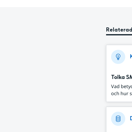
Relaterad
Tolka S
Vad bety
och hur s