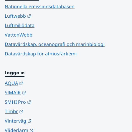
Nationella emissionsdatabasen
Länk till annan webbplats.
Luftwebb
Luftmiljödata
VattenWebb
Datavärdskap, oceanografi och marinbiologi
Datavärdskap för atmosfärkemi
Logga in
Länk till annan webbplats.
AQUA
Länk till annan webbplats.
SIMAIR
Länk till annan webbplats.
SMHI Pro
Länk till annan webbplats.
Timbr
Länk till annan webbplats.
Vinterväg
Länk till annan webbplats.
Väderlarm