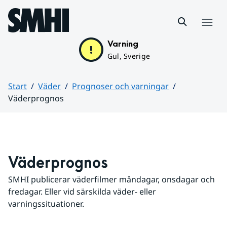
Hoppa till sidans innehåll
Meny
Varning
Gul, Sverige
Start
Väder
Prognoser och varningar
Väderprognos
Huvudinnehåll
Väderprognos
SMHI publicerar väderfilmer måndagar, onsdagar och 
fredagar. Eller vid särskilda väder- eller 
varningssituationer.