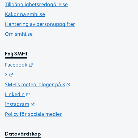
Tillgänglighetsredogörelse
Kakor på smhi.se
Hantering av personuppgifter
Om smhi.se
Följ SMHI
Länk till annan webbplats.
Facebook
Länk till annan webbplats.
X
Länk till annan webbplats.
SMHIs meteorologer på X
Länk till annan webbplats.
Linkedin
Länk till annan webbplats.
Instagram
Policy för sociala medier
Datavärdskap