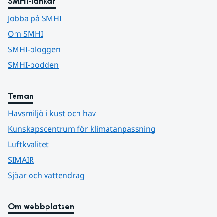
SMHI-länkar
Jobba på SMHI
Om SMHI
SMHI-bloggen
SMHI-podden
Teman
Havsmiljö i kust och hav
Kunskapscentrum för klimatanpassning
Luftkvalitet
SIMAIR
Sjöar och vattendrag
Om webbplatsen