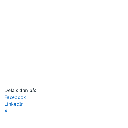
Dela sidan på
:
Dela sidan på
Facebook
Dela sidan på
LinkedIn
Dela sidan på
X