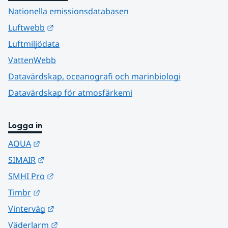
Nationella emissionsdatabasen
Länk till annan webbplats.
Luftwebb
Luftmiljödata
VattenWebb
Datavärdskap, oceanografi och marinbiologi
Datavärdskap för atmosfärkemi
Logga in
Länk till annan webbplats.
AQUA
Länk till annan webbplats.
SIMAIR
Länk till annan webbplats.
SMHI Pro
Länk till annan webbplats.
Timbr
Länk till annan webbplats.
Vinterväg
Länk till annan webbplats.
Väderlarm