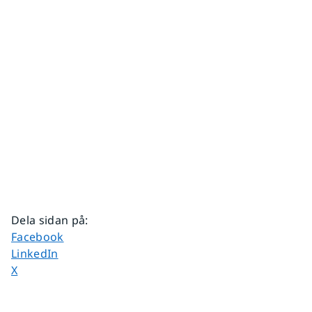
Dela sidan på
:
Dela sidan på
Facebook
Dela sidan på
LinkedIn
Dela sidan på
X