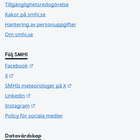
Tillgänglighetsredogörelse
Kakor på smhi.se
Hantering av personuppgifter
Om smhi.se
Följ SMHI
Länk till annan webbplats.
Facebook
Länk till annan webbplats.
X
Länk till annan webbplats.
SMHIs meteorologer på X
Länk till annan webbplats.
Linkedin
Länk till annan webbplats.
Instagram
Policy för sociala medier
Datavärdskap