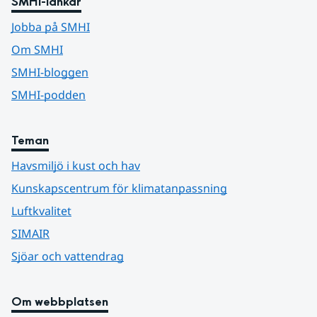
SMHI-länkar
Jobba på SMHI
Om SMHI
SMHI-bloggen
SMHI-podden
Teman
Havsmiljö i kust och hav
Kunskapscentrum för klimatanpassning
Luftkvalitet
SIMAIR
Sjöar och vattendrag
Om webbplatsen