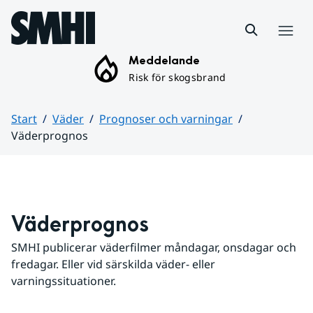
Hoppa till sidans innehåll
Meny
Meddelande
Risk för skogsbrand
Start
Väder
Prognoser och varningar
Väderprognos
Huvudinnehåll
Väderprognos
SMHI publicerar väderfilmer måndagar, onsdagar och 
fredagar. Eller vid särskilda väder- eller 
varningssituationer.