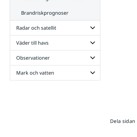
Brandriskprognoser
Radar och satellit
Väder till havs
Undersidor
för
Radar
Observationer
Undersidor
och
för
satellit
Väder
Mark och vatten
Undersidor
till
för
havs
Observationer
Undersidor
för
Mark
och
vatten
Dela sidan