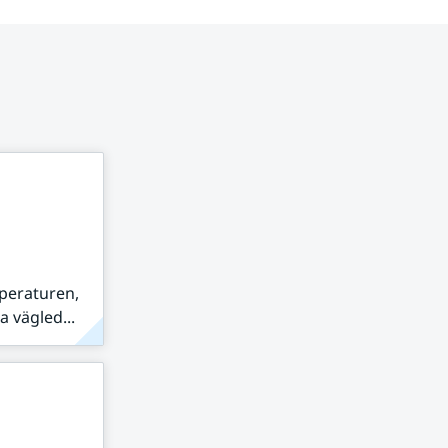
peraturen,
 vägled...