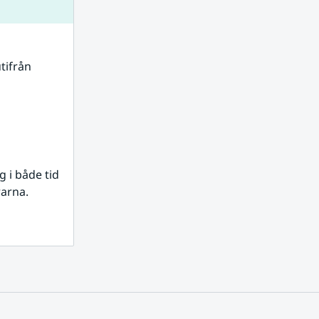
tifrån 
i både tid 
rarna.