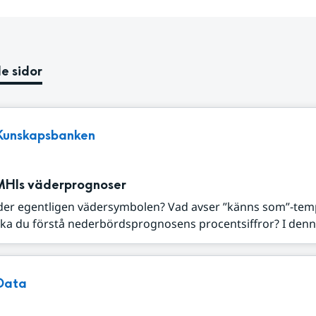
e sidor
Kunskapsbanken
MHIs väderprognoser
der egentligen vädersymbolen? Vad avser ”känns som”-tem
ka du förstå nederbördsprognosens procentsiffror? I denna
Data