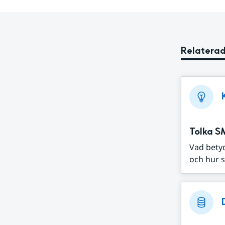
Relaterad
Tolka S
Vad bety
och hur s