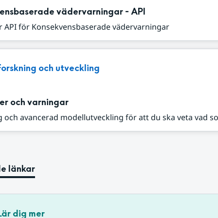
ensbaserade vädervarningar - API
r API för Konsekvensbaserade vädervarningar
Forskning och utveckling
er och varningar
 och avancerad modellutveckling för att du ska veta vad s
e länkar
Lär dig mer