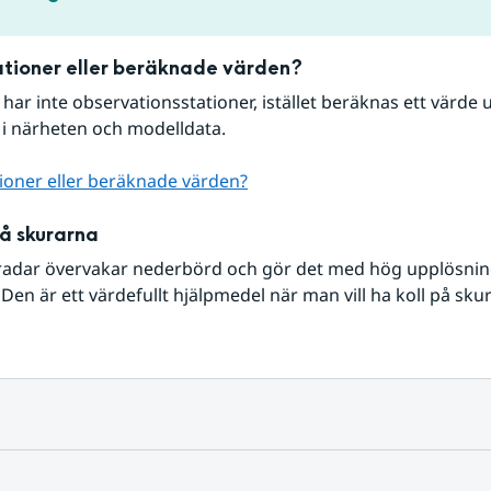
tioner eller beräknade värden?
r har inte observationsstationer, istället beräknas ett värde u
 i närheten och modelldata.
ioner eller beräknade värden?
på skurarna
radar övervakar nederbörd och gör det med hög upplösning 
Den är ett värdefullt hjälpmedel när man vill ha koll på sku