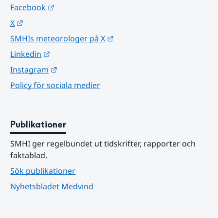
Länk till annan webbplats.
Facebook
Länk till annan webbplats.
X
Länk till annan webbplats.
SMHIs meteorologer på X
Länk till annan webbplats.
Linkedin
Länk till annan webbplats.
Instagram
Policy för sociala medier
Publikationer
SMHI ger regelbundet ut tidskrifter, rapporter och 
faktablad.
Sök publikationer
Nyhetsbladet Medvind