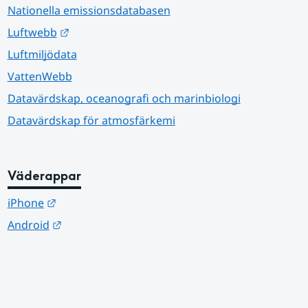
Nationella emissionsdatabasen
Länk till annan webbplats.
Luftwebb
Luftmiljödata
VattenWebb
Datavärdskap, oceanografi och marinbiologi
Datavärdskap för atmosfärkemi
Väderappar
Länk till annan webbplats.
iPhone
Länk till annan webbplats.
Android