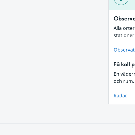
Observa
Alla orte
stationer
Observat
Få koll 
En väder
och rum. 
Radar