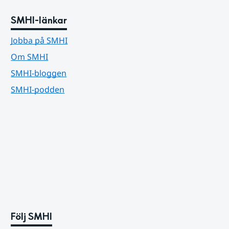
SMHI-länkar
Jobba på SMHI
Om SMHI
SMHI-bloggen
SMHI-podden
Följ SMHI