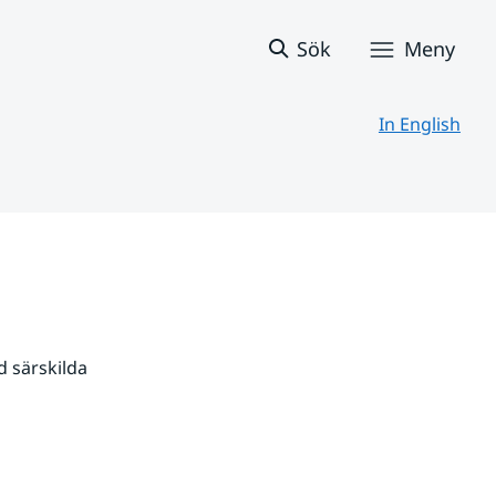
Sök
Meny
In English
 särskilda 