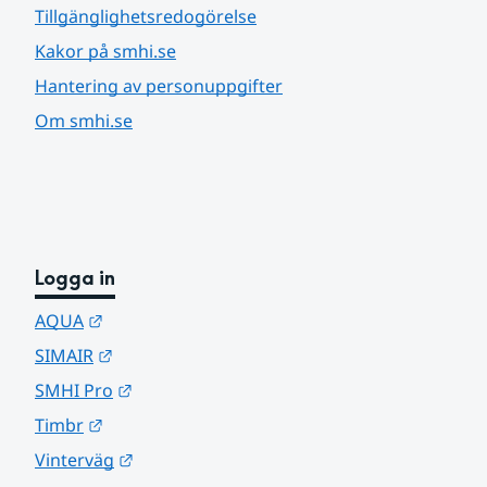
Tillgänglighetsredogörelse
Kakor på smhi.se
Hantering av personuppgifter
Om smhi.se
Logga in
Länk till annan webbplats.
AQUA
Länk till annan webbplats.
SIMAIR
Länk till annan webbplats.
SMHI Pro
Länk till annan webbplats.
Timbr
Länk till annan webbplats.
Vinterväg