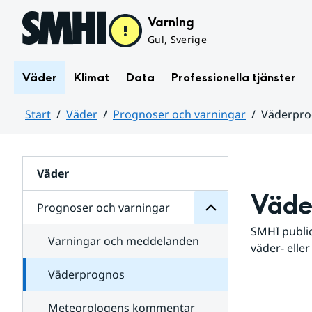
Hoppa till sidans innehåll
Varning
Gul, Sverige
Väder
Klimat
Data
Professionella tjänster
Start
Väder
Prognoser och varningar
Väderpr
varningar
och
Huvudinnehåll
Prognoser
för
Undersidor
Väder
Väde
Prognoser och varningar
SMHI public
Varningar och meddelanden
väder- eller
Väderprognos
Meteorologens kommentar