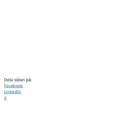
Dela sidan på
:
Dela sidan på
Facebook
Dela sidan på
LinkedIn
Dela sidan på
X