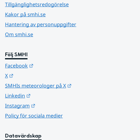
Tillgänglighetsredogörelse
Kakor på smhi.se
Hantering av personuppgifter
Om smhi.se
Följ SMHI
Länk till annan webbplats.
Facebook
Länk till annan webbplats.
X
Länk till annan webbplats.
SMHIs meteorologer på X
Länk till annan webbplats.
Linkedin
Länk till annan webbplats.
Instagram
Policy för sociala medier
Datavärdskap