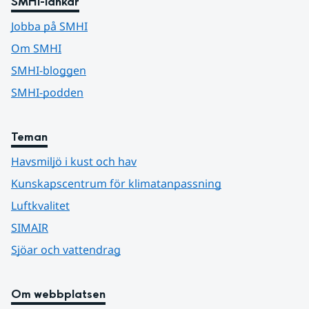
SMHI-länkar
Jobba på SMHI
Om SMHI
SMHI-bloggen
SMHI-podden
Teman
Havsmiljö i kust och hav
Kunskapscentrum för klimatanpassning
Luftkvalitet
SIMAIR
Sjöar och vattendrag
Om webbplatsen