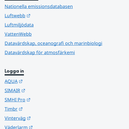
Nationella emissionsdatabasen
Länk till annan webbplats.
Luftwebb
Luftmiljödata
VattenWebb
Datavärdskap, oceanografi och marinbiologi
Datavärdskap för atmosfärkemi
Logga in
Länk till annan webbplats.
AQUA
Länk till annan webbplats.
SIMAIR
Länk till annan webbplats.
SMHI Pro
Länk till annan webbplats.
Timbr
Länk till annan webbplats.
Vinterväg
Länk till annan webbplats.
Väderlarm