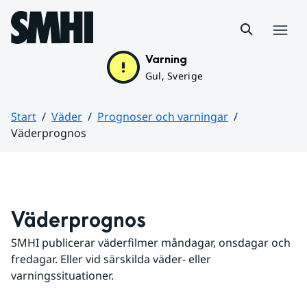
Hoppa till sidans innehåll
Meny
Varning
Gul, Sverige
Start
Väder
Prognoser och varningar
Väderprognos
Huvudinnehåll
Väderprognos
SMHI publicerar väderfilmer måndagar, onsdagar och 
fredagar. Eller vid särskilda väder- eller 
varningssituationer.