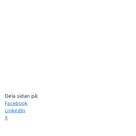
Dela sidan på
:
Dela sidan på
Facebook
Dela sidan på
LinkedIn
Dela sidan på
X