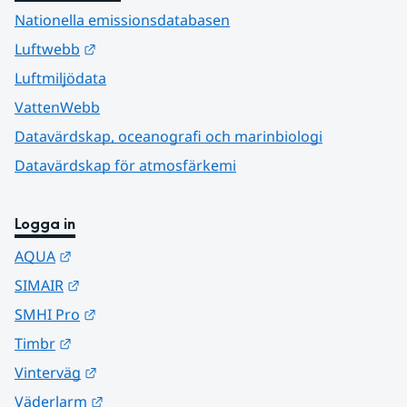
Nationella emissionsdatabasen
Länk till annan webbplats.
Luftwebb
Luftmiljödata
VattenWebb
Datavärdskap, oceanografi och marinbiologi
Datavärdskap för atmosfärkemi
Logga in
Länk till annan webbplats.
AQUA
Länk till annan webbplats.
SIMAIR
Länk till annan webbplats.
SMHI Pro
Länk till annan webbplats.
Timbr
Länk till annan webbplats.
Vinterväg
Länk till annan webbplats.
Väderlarm