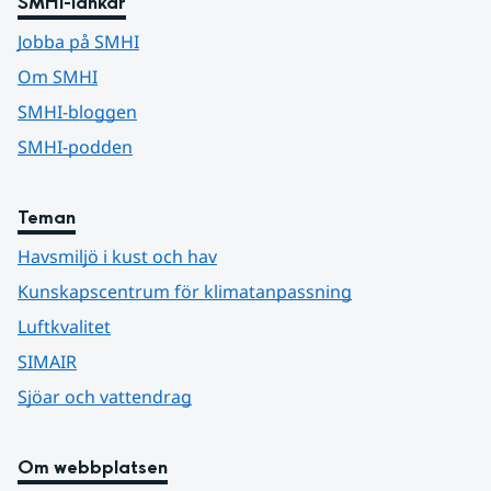
SMHI-länkar
Jobba på SMHI
Om SMHI
SMHI-bloggen
SMHI-podden
Teman
Havsmiljö i kust och hav
Kunskapscentrum för klimatanpassning
Luftkvalitet
SIMAIR
Sjöar och vattendrag
Om webbplatsen