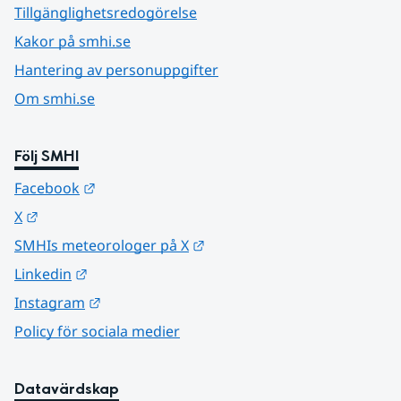
Tillgänglighetsredogörelse
Kakor på smhi.se
Hantering av personuppgifter
Om smhi.se
Följ SMHI
Länk till annan webbplats.
Facebook
Länk till annan webbplats.
X
Länk till annan webbplats.
SMHIs meteorologer på X
Länk till annan webbplats.
Linkedin
Länk till annan webbplats.
Instagram
Policy för sociala medier
Datavärdskap