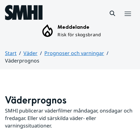
Hoppa till sidans innehåll
Meny
Meddelande
Risk för skogsbrand
Start
Väder
Prognoser och varningar
Väderprognos
Huvudinnehåll
Väderprognos
SMHI publicerar väderfilmer måndagar, onsdagar och 
fredagar. Eller vid särskilda väder- eller 
varningssituationer.