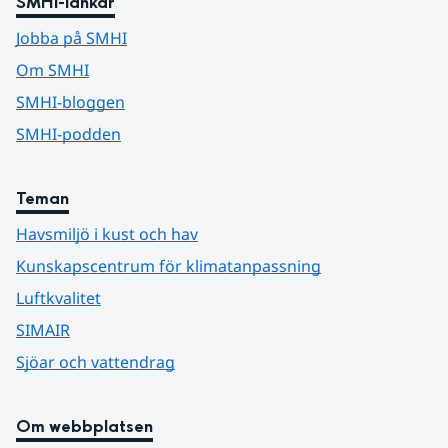
SMHI-länkar
Jobba på SMHI
Om SMHI
SMHI-bloggen
SMHI-podden
Teman
Havsmiljö i kust och hav
Kunskapscentrum för klimatanpassning
Luftkvalitet
SIMAIR
Sjöar och vattendrag
Om webbplatsen