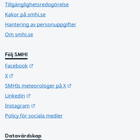
Tillgänglighetsredogörelse
Kakor på smhi.se
Hantering av personuppgifter
Om smhi.se
Följ SMHI
Länk till annan webbplats.
Facebook
Länk till annan webbplats.
X
Länk till annan webbplats.
SMHIs meteorologer på X
Länk till annan webbplats.
Linkedin
Länk till annan webbplats.
Instagram
Policy för sociala medier
Datavärdskap