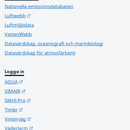
Nationella emissionsdatabasen
Länk till annan webbplats.
Luftwebb
Luftmiljödata
VattenWebb
Datavärdskap, oceanografi och marinbiologi
Datavärdskap för atmosfärkemi
Logga in
Länk till annan webbplats.
AQUA
Länk till annan webbplats.
SIMAIR
Länk till annan webbplats.
SMHI Pro
Länk till annan webbplats.
Timbr
Länk till annan webbplats.
Vinterväg
Länk till annan webbplats.
Väderlarm