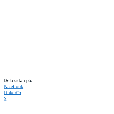
Dela sidan på
:
Dela sidan på
Facebook
Dela sidan på
LinkedIn
Dela sidan på
X