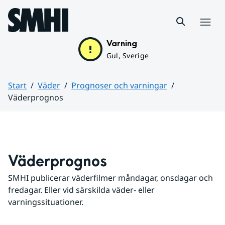
Hoppa till sidans innehåll
Meny
Varning
Gul, Sverige
Start
Väder
Prognoser och varningar
Väderprognos
Huvudinnehåll
Väderprognos
SMHI publicerar väderfilmer måndagar, onsdagar och 
fredagar. Eller vid särskilda väder- eller 
varningssituationer.