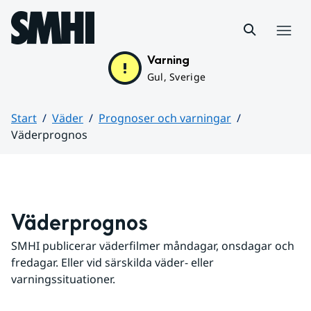
Hoppa till sidans innehåll
Meny
Varning
Gul, Sverige
Start
Väder
Prognoser och varningar
Väderprognos
Huvudinnehåll
Väderprognos
SMHI publicerar väderfilmer måndagar, onsdagar och 
fredagar. Eller vid särskilda väder- eller 
varningssituationer.