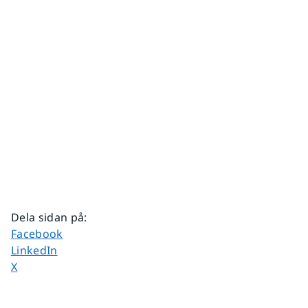
Dela sidan på
:
Dela sidan på
Facebook
Dela sidan på
LinkedIn
Dela sidan på
X