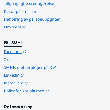
Tillgänglighetsredogörelse
Kakor på smhi.se
Hantering av personuppgifter
Om smhi.se
Följ SMHI
Länk till annan webbplats.
Facebook
Länk till annan webbplats.
X
Länk till annan webbplats.
SMHIs meteorologer på X
Länk till annan webbplats.
Linkedin
Länk till annan webbplats.
Instagram
Policy för sociala medier
Datavärdskap