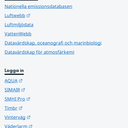
Nationella emissionsdatabasen
Länk till annan webbplats.
Luftwebb
Luftmiljödata
VattenWebb
Datavärdskap, oceanografi och marinbiologi
Datavärdskap för atmosfärkemi
Logga in
Länk till annan webbplats.
AQUA
Länk till annan webbplats.
SIMAIR
Länk till annan webbplats.
SMHI Pro
Länk till annan webbplats.
Timbr
Länk till annan webbplats.
Vinterväg
Länk till annan webbplats.
Väderlarm