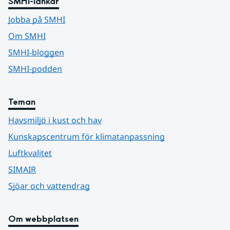
SMHI-länkar
Jobba på SMHI
Om SMHI
SMHI-bloggen
SMHI-podden
Teman
Havsmiljö i kust och hav
Kunskapscentrum för klimatanpassning
Luftkvalitet
SIMAIR
Sjöar och vattendrag
Om webbplatsen