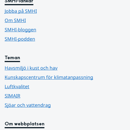
SMHI-länkar
Jobba på SMHI
Om SMHI
SMHI-bloggen
SMHI-podden
Teman
Havsmiljö i kust och hav
Kunskapscentrum för klimatanpassning
Luftkvalitet
SIMAIR
Sjöar och vattendrag
Om webbplatsen