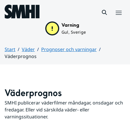
Hoppa till sidans innehåll
Meny
Varning
Gul, Sverige
Start
Väder
Prognoser och varningar
Väderprognos
Huvudinnehåll
Väderprognos
SMHI publicerar väderfilmer måndagar, onsdagar och 
fredagar. Eller vid särskilda väder- eller 
varningssituationer.