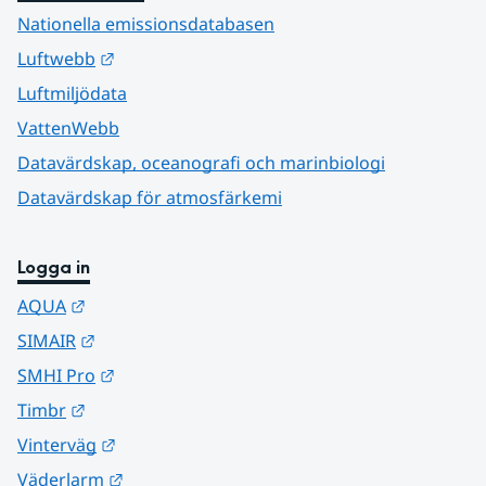
Nationella emissionsdatabasen
Länk till annan webbplats.
Luftwebb
Luftmiljödata
VattenWebb
Datavärdskap, oceanografi och marinbiologi
Datavärdskap för atmosfärkemi
Logga in
Länk till annan webbplats.
AQUA
Länk till annan webbplats.
SIMAIR
Länk till annan webbplats.
SMHI Pro
Länk till annan webbplats.
Timbr
Länk till annan webbplats.
Vinterväg
Länk till annan webbplats.
Väderlarm