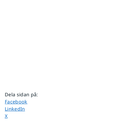
Dela sidan på
:
Dela sidan på
Facebook
Dela sidan på
LinkedIn
Dela sidan på
X