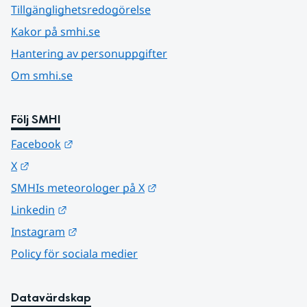
Tillgänglighetsredogörelse
Kakor på smhi.se
Hantering av personuppgifter
Om smhi.se
Följ SMHI
Länk till annan webbplats.
Facebook
Länk till annan webbplats.
X
Länk till annan webbplats.
SMHIs meteorologer på X
Länk till annan webbplats.
Linkedin
Länk till annan webbplats.
Instagram
Policy för sociala medier
Datavärdskap