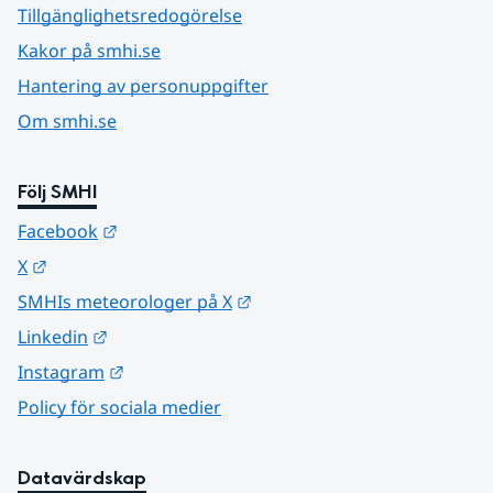
Tillgänglighetsredogörelse
Kakor på smhi.se
Hantering av personuppgifter
Om smhi.se
Följ SMHI
Länk till annan webbplats.
Facebook
Länk till annan webbplats.
X
Länk till annan webbplats.
SMHIs meteorologer på X
Länk till annan webbplats.
Linkedin
Länk till annan webbplats.
Instagram
Policy för sociala medier
Datavärdskap