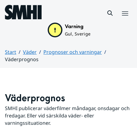
Hoppa till sidans innehåll
Meny
Varning
Gul, Sverige
Start
Väder
Prognoser och varningar
Väderprognos
Huvudinnehåll
Väderprognos
SMHI publicerar väderfilmer måndagar, onsdagar och 
fredagar. Eller vid särskilda väder- eller 
varningssituationer.