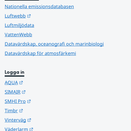
Nationella emissionsdatabasen
Länk till annan webbplats.
Luftwebb
Luftmiljödata
VattenWebb
Datavärdskap, oceanografi och marinbiologi
Datavärdskap för atmosfärkemi
Logga in
Länk till annan webbplats.
AQUA
Länk till annan webbplats.
SIMAIR
Länk till annan webbplats.
SMHI Pro
Länk till annan webbplats.
Timbr
Länk till annan webbplats.
Vinterväg
Länk till annan webbplats.
Väderlarm