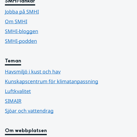
SMHI-länkar
Jobba på SMHI
Om SMHI
SMHI-bloggen
SMHI-podden
Teman
Havsmiljö i kust och hav
Kunskapscentrum för klimatanpassning
Luftkvalitet
SIMAIR
Sjöar och vattendrag
Om webbplatsen