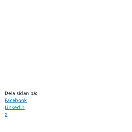
Dela sidan på
:
Dela sidan på
Facebook
Dela sidan på
LinkedIn
Dela sidan på
X