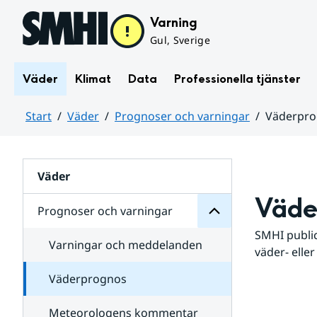
Hoppa till sidans innehåll
Varning
Gul, Sverige
Väder
Klimat
Data
Professionella tjänster
Start
Väder
Prognoser och varningar
Väderpr
varningar
och
Huvudinnehåll
Prognoser
för
Undersidor
Väder
Väde
Prognoser och varningar
SMHI public
Varningar och meddelanden
väder- eller
Väderprognos
Meteorologens kommentar