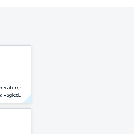
peraturen,
 vägled...