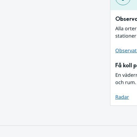
Observa
Alla orte
stationer
Observat
Få koll 
En väder
och rum. 
Radar