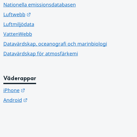
Nationella emissionsdatabasen
Länk till annan webbplats.
Luftwebb
Luftmiljödata
VattenWebb
Datavärdskap, oceanografi och marinbiologi
Datavärdskap för atmosfärkemi
Väderappar
Länk till annan webbplats.
iPhone
Länk till annan webbplats.
Android