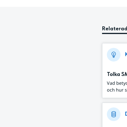
Relaterad
Tolka S
Vad bety
och hur s