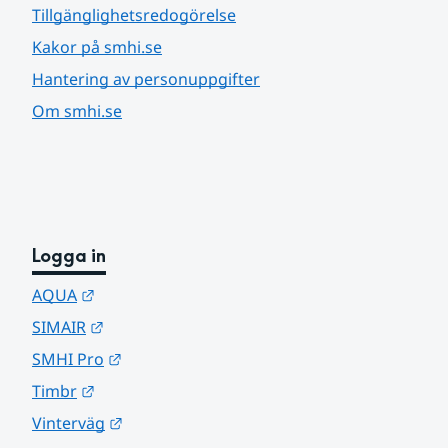
Tillgänglighetsredogörelse
Kakor på smhi.se
Hantering av personuppgifter
Om smhi.se
Logga in
Länk till annan webbplats.
AQUA
Länk till annan webbplats.
SIMAIR
Länk till annan webbplats.
SMHI Pro
Länk till annan webbplats.
Timbr
Länk till annan webbplats.
Vinterväg