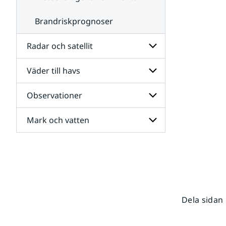
Brandriskprognoser
Radar och satellit
Väder till havs
Undersidor
för
Radar
Observationer
Undersidor
och
för
satellit
Väder
Mark och vatten
Undersidor
till
för
havs
Observationer
Undersidor
för
Mark
och
vatten
Dela sidan