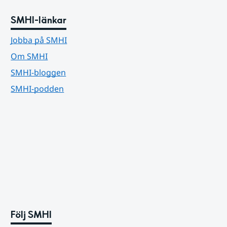
SMHI-länkar
Jobba på SMHI
Om SMHI
SMHI-bloggen
SMHI-podden
Följ SMHI