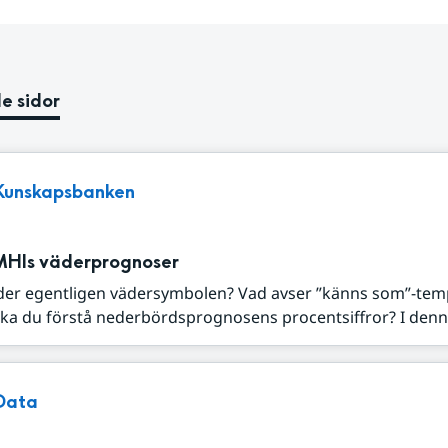
e sidor
Kunskapsbanken
MHIs väderprognoser
der egentligen vädersymbolen? Vad avser ”känns som”-tem
ka du förstå nederbördsprognosens procentsiffror? I denna
Data