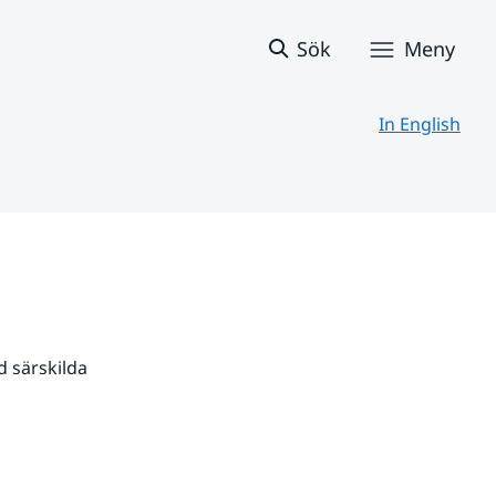
Sök
Meny
In English
 särskilda 