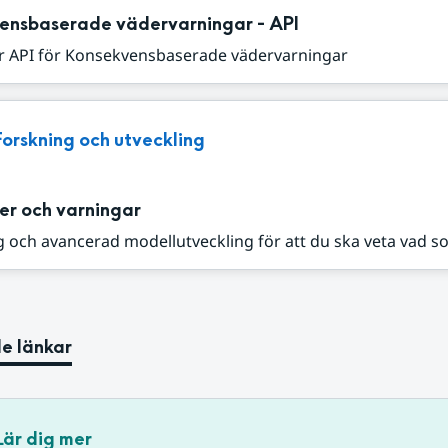
ensbaserade vädervarningar - API
r API för Konsekvensbaserade vädervarningar
Forskning och utveckling
er och varningar
 och avancerad modellutveckling för att du ska veta vad s
e länkar
Lär dig mer