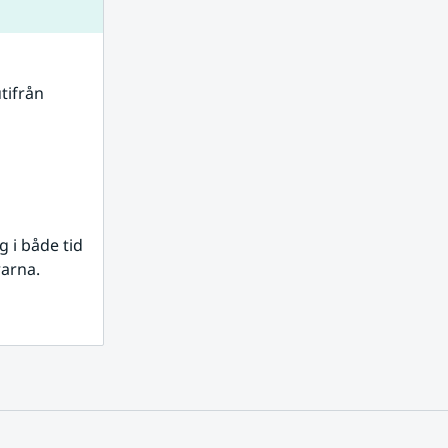
tifrån 
i både tid 
rarna.