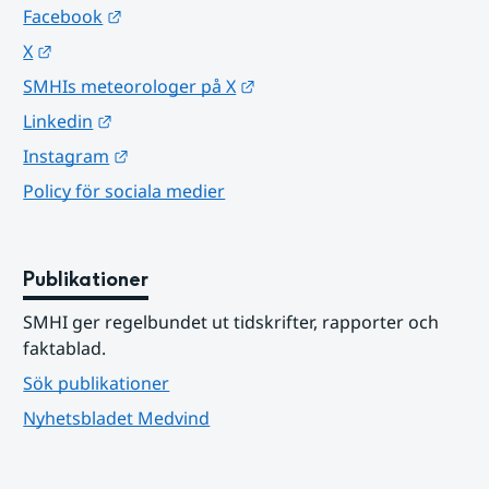
Länk till annan webbplats.
Facebook
Länk till annan webbplats.
X
Länk till annan webbplats.
SMHIs meteorologer på X
Länk till annan webbplats.
Linkedin
Länk till annan webbplats.
Instagram
Policy för sociala medier
Publikationer
SMHI ger regelbundet ut tidskrifter, rapporter och 
faktablad.
Sök publikationer
Nyhetsbladet Medvind