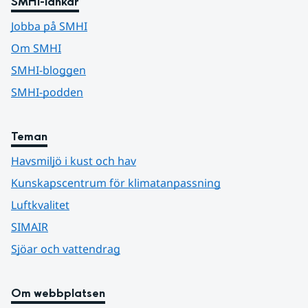
SMHI-länkar
Jobba på SMHI
Om SMHI
SMHI-bloggen
SMHI-podden
Teman
Havsmiljö i kust och hav
Kunskapscentrum för klimatanpassning
Luftkvalitet
SIMAIR
Sjöar och vattendrag
Om webbplatsen