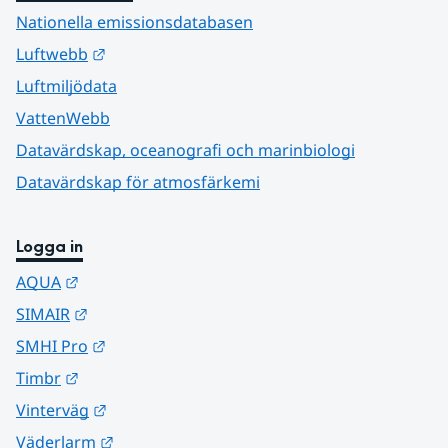
Nationella emissionsdatabasen
Länk till annan webbplats.
Luftwebb
Luftmiljödata
VattenWebb
Datavärdskap, oceanografi och marinbiologi
Datavärdskap för atmosfärkemi
Logga in
Länk till annan webbplats.
AQUA
Länk till annan webbplats.
SIMAIR
Länk till annan webbplats.
SMHI Pro
Länk till annan webbplats.
Timbr
Länk till annan webbplats.
Vinterväg
Länk till annan webbplats.
Väderlarm