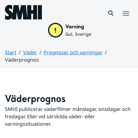
Hoppa till sidans innehåll
Meny
Varning
Gul, Sverige
Start
Väder
Prognoser och varningar
Väderprognos
Huvudinnehåll
Väderprognos
SMHI publicerar väderfilmer måndagar, onsdagar och 
fredagar. Eller vid särskilda väder- eller 
varningssituationer.