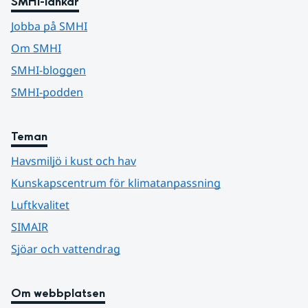
SMHI-länkar
Jobba på SMHI
Om SMHI
SMHI-bloggen
SMHI-podden
Teman
Havsmiljö i kust och hav
Kunskapscentrum för klimatanpassning
Luftkvalitet
SIMAIR
Sjöar och vattendrag
Om webbplatsen