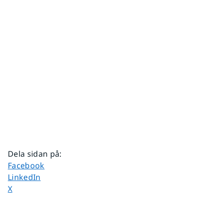
Dela sidan på
:
Dela sidan på
Facebook
Dela sidan på
LinkedIn
Dela sidan på
X