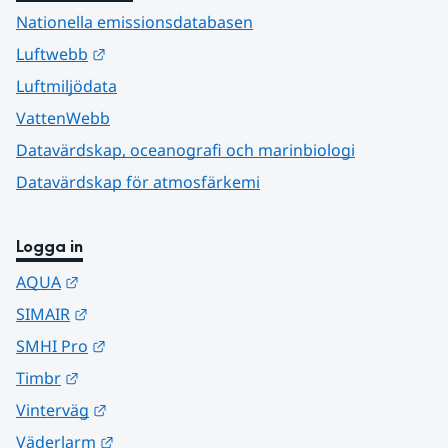
Nationella emissionsdatabasen
Länk till annan webbplats.
Luftwebb
Luftmiljödata
VattenWebb
Datavärdskap, oceanografi och marinbiologi
Datavärdskap för atmosfärkemi
Logga in
Länk till annan webbplats.
AQUA
Länk till annan webbplats.
SIMAIR
Länk till annan webbplats.
SMHI Pro
Länk till annan webbplats.
Timbr
Länk till annan webbplats.
Vinterväg
Länk till annan webbplats.
Väderlarm