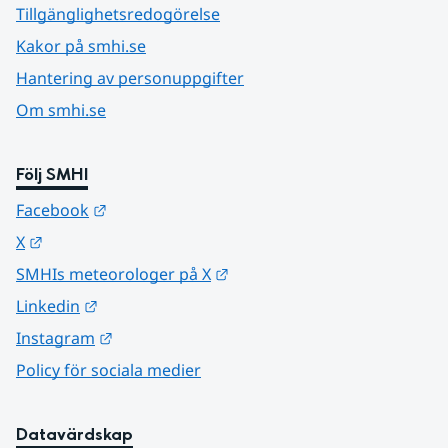
Tillgänglighetsredogörelse
Kakor på smhi.se
Hantering av personuppgifter
Om smhi.se
Följ SMHI
Länk till annan webbplats.
Facebook
Länk till annan webbplats.
X
Länk till annan webbplats.
SMHIs meteorologer på X
Länk till annan webbplats.
Linkedin
Länk till annan webbplats.
Instagram
Policy för sociala medier
Datavärdskap