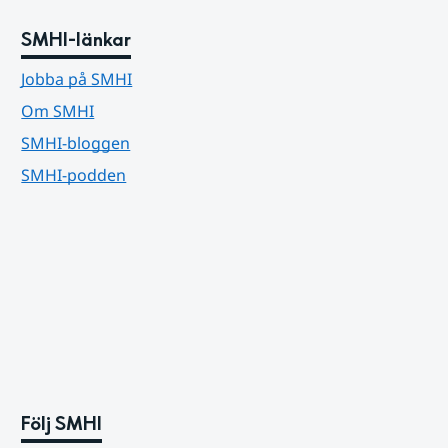
SMHI-länkar
Jobba på SMHI
Om SMHI
SMHI-bloggen
SMHI-podden
Följ SMHI