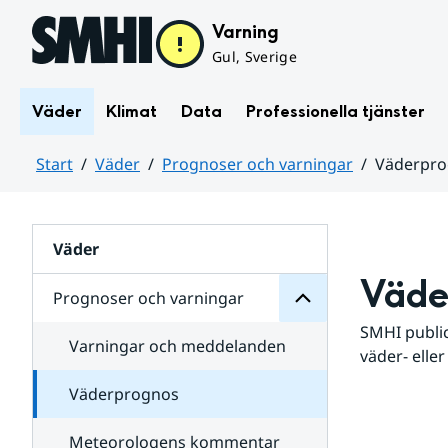
Hoppa till sidans innehåll
Varning
Gul, Sverige
Väder
Klimat
Data
Professionella tjänster
Start
Väder
Prognoser och varningar
Väderpr
varningar
och
Huvudinnehåll
Prognoser
för
Undersidor
Väder
Väde
Prognoser och varningar
SMHI public
Varningar och meddelanden
väder- eller
Väderprognos
Meteorologens kommentar