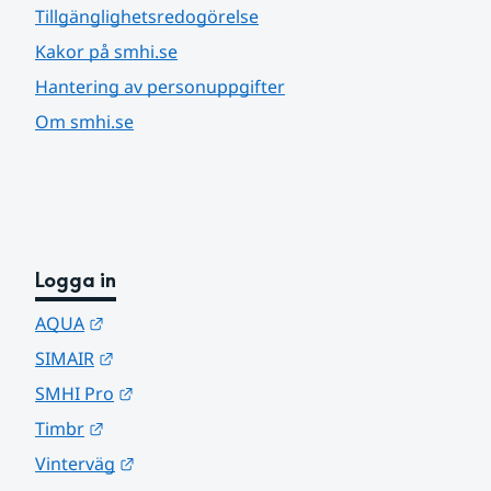
Tillgänglighetsredogörelse
Kakor på smhi.se
Hantering av personuppgifter
Om smhi.se
Logga in
Länk till annan webbplats.
AQUA
Länk till annan webbplats.
SIMAIR
Länk till annan webbplats.
SMHI Pro
Länk till annan webbplats.
Timbr
Länk till annan webbplats.
Vinterväg