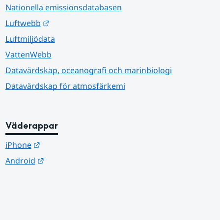
Nationella emissionsdatabasen
Länk till annan webbplats.
Luftwebb
Luftmiljödata
VattenWebb
Datavärdskap, oceanografi och marinbiologi
Datavärdskap för atmosfärkemi
Väderappar
Länk till annan webbplats.
iPhone
Länk till annan webbplats.
Android