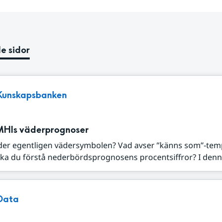
e sidor
Kunskapsbanken
MHIs väderprognoser
der egentligen vädersymbolen? Vad avser ”känns som”-tem
ka du förstå nederbördsprognosens procentsiffror? I denna
Data