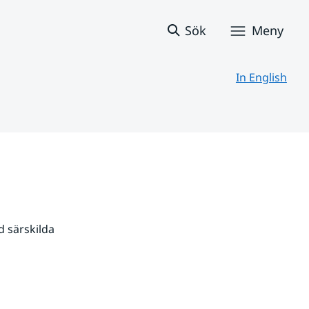
Sök
Meny
In English
 särskilda 