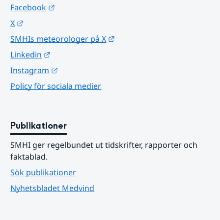
Länk till annan webbplats.
Facebook
Länk till annan webbplats.
X
Länk till annan webbplats.
SMHIs meteorologer på X
Länk till annan webbplats.
Linkedin
Länk till annan webbplats.
Instagram
Policy för sociala medier
Publikationer
SMHI ger regelbundet ut tidskrifter, rapporter och 
faktablad.
Sök publikationer
Nyhetsbladet Medvind