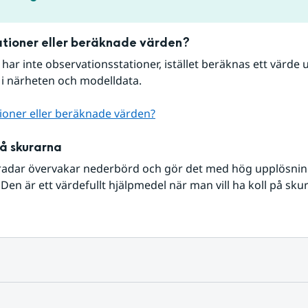
tioner eller beräknade värden?
r har inte observationsstationer, istället beräknas ett värde u
 i närheten och modelldata.
ioner eller beräknade värden?
på skurarna
radar övervakar nederbörd och gör det med hög upplösning 
Den är ett värdefullt hjälpmedel när man vill ha koll på sku