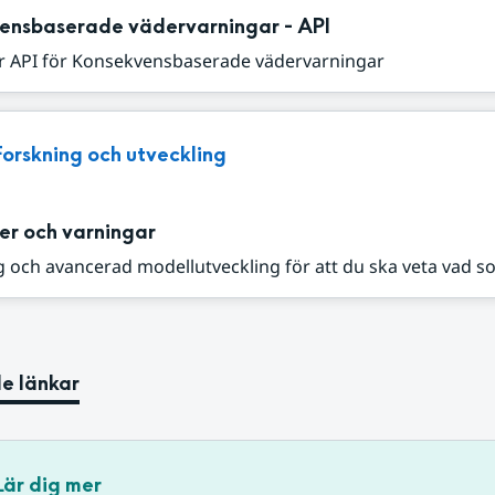
ensbaserade vädervarningar - API
r API för Konsekvensbaserade vädervarningar
Forskning och utveckling
er och varningar
 och avancerad modellutveckling för att du ska veta vad s
e länkar
Lär dig mer