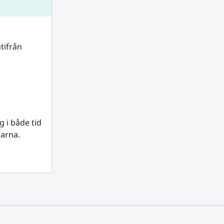
tifrån 
i både tid 
rarna.