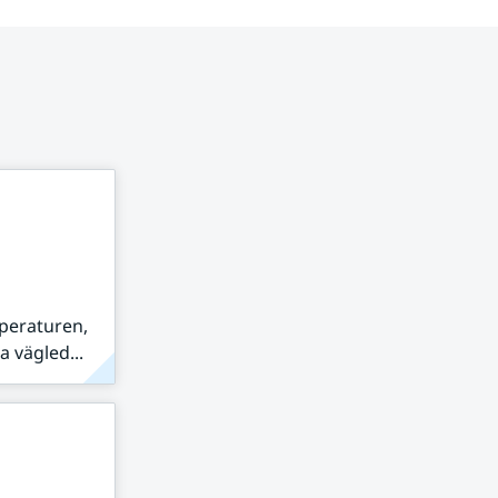
peraturen,
 vägled...