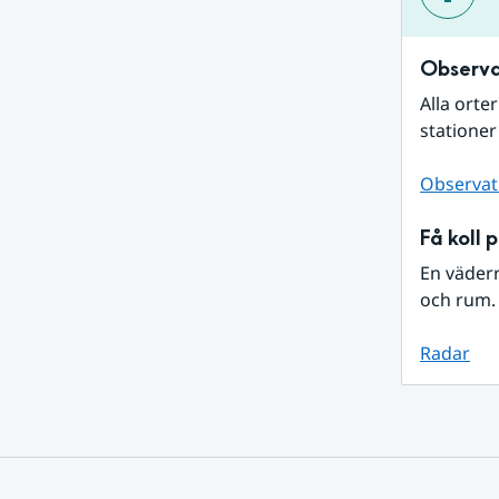
Observa
Alla orte
stationer
Observat
Få koll 
En väder
och rum. 
Radar