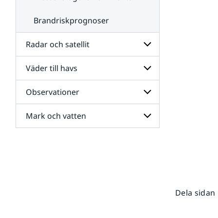
Brandriskprognoser
Radar och satellit
Väder till havs
Undersidor
för
Radar
Observationer
Undersidor
och
för
satellit
Väder
Mark och vatten
Undersidor
till
för
havs
Observationer
Undersidor
för
Mark
och
vatten
Dela sidan