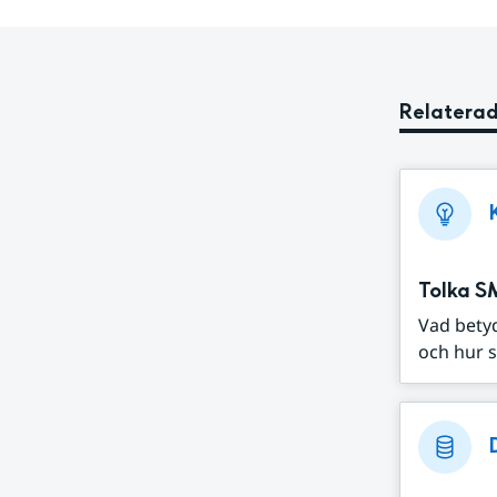
Relaterad
Tolka S
Vad bety
och hur s