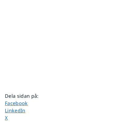
Dela sidan på
:
Dela sidan på
Facebook
Dela sidan på
LinkedIn
Dela sidan på
X