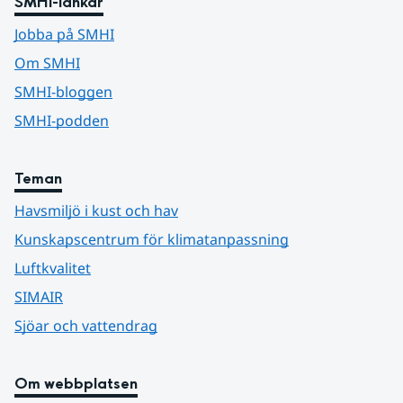
SMHI-länkar
Jobba på SMHI
Om SMHI
SMHI-bloggen
SMHI-podden
Teman
Havsmiljö i kust och hav
Kunskapscentrum för klimatanpassning
Luftkvalitet
SIMAIR
Sjöar och vattendrag
Om webbplatsen