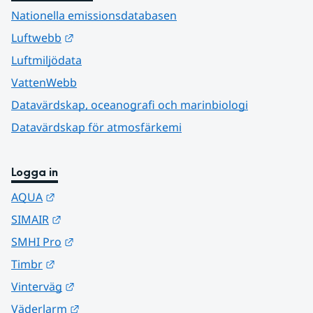
Nationella emissionsdatabasen
Länk till annan webbplats.
Luftwebb
Luftmiljödata
VattenWebb
Datavärdskap, oceanografi och marinbiologi
Datavärdskap för atmosfärkemi
Logga in
Länk till annan webbplats.
AQUA
Länk till annan webbplats.
SIMAIR
Länk till annan webbplats.
SMHI Pro
Länk till annan webbplats.
Timbr
Länk till annan webbplats.
Vinterväg
Länk till annan webbplats.
Väderlarm