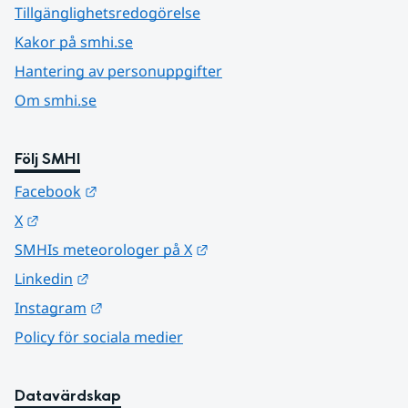
Tillgänglighetsredogörelse
Kakor på smhi.se
Hantering av personuppgifter
Om smhi.se
Följ SMHI
Länk till annan webbplats.
Facebook
Länk till annan webbplats.
X
Länk till annan webbplats.
SMHIs meteorologer på X
Länk till annan webbplats.
Linkedin
Länk till annan webbplats.
Instagram
Policy för sociala medier
Datavärdskap