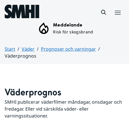
Hoppa till sidans innehåll
Meny
Meddelande
Risk för skogsbrand
Start
Väder
Prognoser och varningar
Väderprognos
Huvudinnehåll
Väderprognos
SMHI publicerar väderfilmer måndagar, onsdagar och 
fredagar. Eller vid särskilda väder- eller 
varningssituationer.