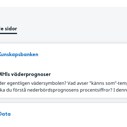
e sidor
Kunskapsbanken
MHIs väderprognoser
der egentligen vädersymbolen? Vad avser ”känns som”-tem
ka du förstå nederbördsprognosens procentsiffror? I denna
Data