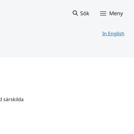
Sök
Meny
In English
 särskilda 