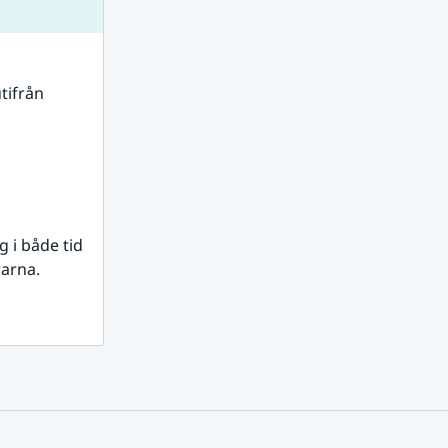
tifrån 
i både tid 
rarna.