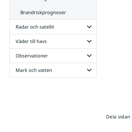
Brandriskprognoser
Radar och satellit
Väder till havs
Undersidor
för
Radar
Observationer
Undersidor
och
för
satellit
Väder
Mark och vatten
Undersidor
till
för
havs
Observationer
Undersidor
för
Mark
och
vatten
Dela sidan