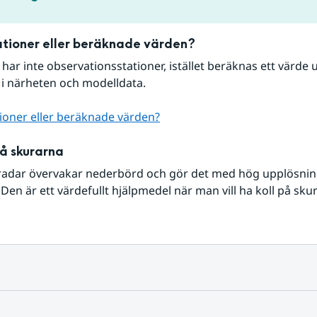
tioner eller beräknade värden?
r har inte observationsstationer, istället beräknas ett värde u
 i närheten och modelldata.
ioner eller beräknade värden?
på skurarna
radar övervakar nederbörd och gör det med hög upplösning 
Den är ett värdefullt hjälpmedel när man vill ha koll på sku