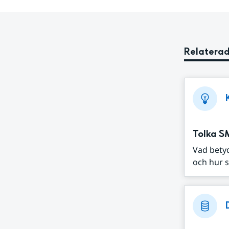
Relaterad
Tolka S
Vad bety
och hur s