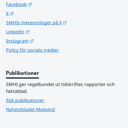
Länk till annan webbplats.
Facebook
Länk till annan webbplats.
X
Länk till annan webbplats.
SMHIs meteorologer på X
Länk till annan webbplats.
Linkedin
Länk till annan webbplats.
Instagram
Policy för sociala medier
Publikationer
SMHI ger regelbundet ut tidskrifter, rapporter och 
faktablad.
Sök publikationer
Nyhetsbladet Medvind