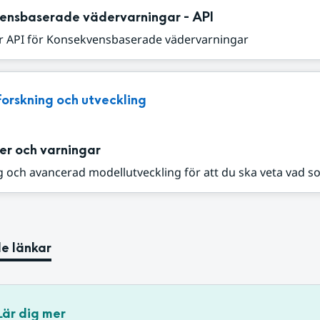
ensbaserade vädervarningar - API
r API för Konsekvensbaserade vädervarningar
Forskning och utveckling
er och varningar
 och avancerad modellutveckling för att du ska veta vad s
e länkar
Lär dig mer