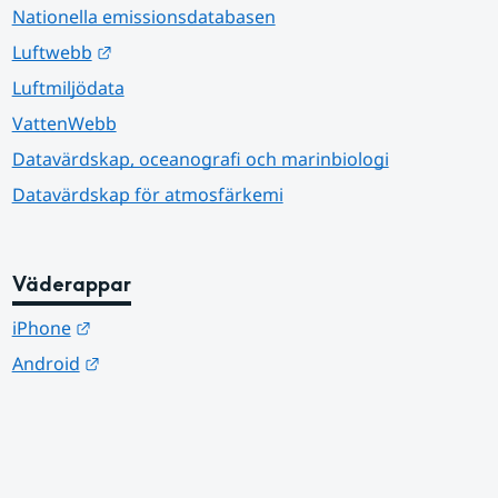
Nationella emissionsdatabasen
Länk till annan webbplats.
Luftwebb
Luftmiljödata
VattenWebb
Datavärdskap, oceanografi och marinbiologi
Datavärdskap för atmosfärkemi
Väderappar
Länk till annan webbplats.
iPhone
Länk till annan webbplats.
Android