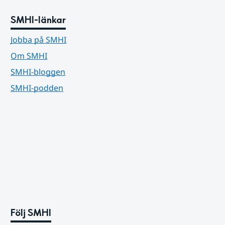
SMHI-länkar
Jobba på SMHI
Om SMHI
SMHI-bloggen
SMHI-podden
Följ SMHI