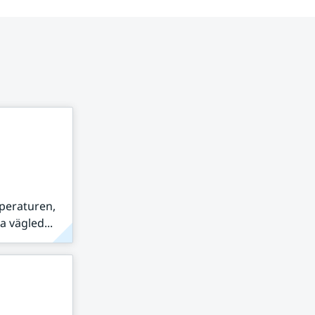
peraturen,
 vägled...