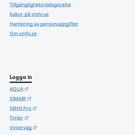
Tillgänglighetsredogörelse
Kakor på smhi.se
Hantering av personuppgifter
Om smhi.se
Logga in
Länk till annan webbplats.
AQUA
Länk till annan webbplats.
SIMAIR
Länk till annan webbplats.
SMHI Pro
Länk till annan webbplats.
Timbr
Länk till annan webbplats.
Vinterväg