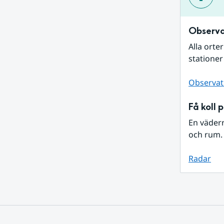
Observa
Alla orte
stationer
Observat
Få koll 
En väder
och rum. 
Radar