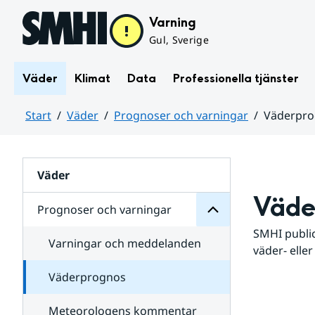
Hoppa till sidans innehåll
Varning
Gul, Sverige
Väder
Klimat
Data
Professionella tjänster
Start
Väder
Prognoser och varningar
Väderpr
varningar
och
Huvudinnehåll
Prognoser
för
Undersidor
Väder
Väde
Prognoser och varningar
SMHI public
Varningar och meddelanden
väder- eller
Väderprognos
Meteorologens kommentar