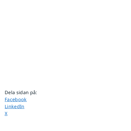
Dela sidan på
:
Dela sidan på
Facebook
Dela sidan på
LinkedIn
Dela sidan på
X