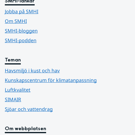
SMHI-länkar
Jobba på SMHI
Om SMHI
SMHI-bloggen
SMHI-podden
Teman
Havsmiljö i kust och hav
Kunskapscentrum för klimatanpassning
Luftkvalitet
SIMAIR
Sjöar och vattendrag
Om webbplatsen