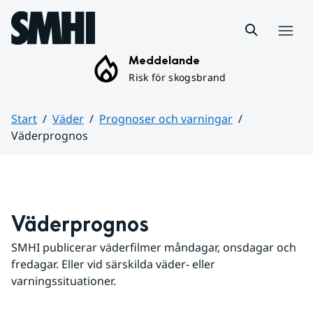
Hoppa till sidans innehåll
Meny
Meddelande
Risk för skogsbrand
Start
Väder
Prognoser och varningar
Väderprognos
Huvudinnehåll
Väderprognos
SMHI publicerar väderfilmer måndagar, onsdagar och 
fredagar. Eller vid särskilda väder- eller 
varningssituationer.