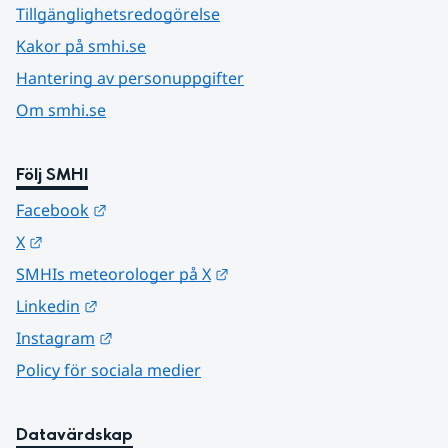
Tillgänglighetsredogörelse
Kakor på smhi.se
Hantering av personuppgifter
Om smhi.se
Följ SMHI
Länk till annan webbplats.
Facebook
Länk till annan webbplats.
X
Länk till annan webbplats.
SMHIs meteorologer på X
Länk till annan webbplats.
Linkedin
Länk till annan webbplats.
Instagram
Policy för sociala medier
Datavärdskap