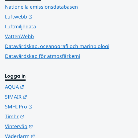
Nationella emissionsdatabasen
Länk till annan webbplats.
Luftwebb
Luftmiljödata
VattenWebb
Datavärdskap, oceanografi och marinbiologi
Datavärdskap för atmosfärkemi
Logga in
Länk till annan webbplats.
AQUA
Länk till annan webbplats.
SIMAIR
Länk till annan webbplats.
SMHI Pro
Länk till annan webbplats.
Timbr
Länk till annan webbplats.
Vinterväg
Länk till annan webbplats.
Väderlarm