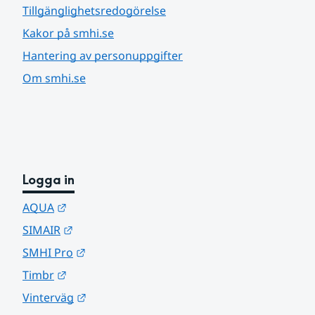
Tillgänglighetsredogörelse
Kakor på smhi.se
Hantering av personuppgifter
Om smhi.se
Logga in
Länk till annan webbplats.
AQUA
Länk till annan webbplats.
SIMAIR
Länk till annan webbplats.
SMHI Pro
Länk till annan webbplats.
Timbr
Länk till annan webbplats.
Vinterväg