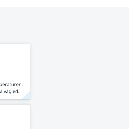
peraturen,
 vägled...