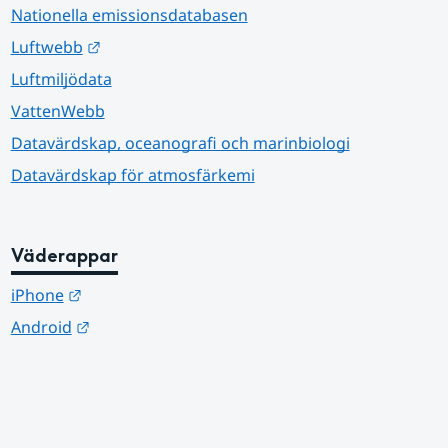
Nationella emissionsdatabasen
Länk till annan webbplats.
Luftwebb
Luftmiljödata
VattenWebb
Datavärdskap, oceanografi och marinbiologi
Datavärdskap för atmosfärkemi
Väderappar
Länk till annan webbplats.
iPhone
Länk till annan webbplats.
Android