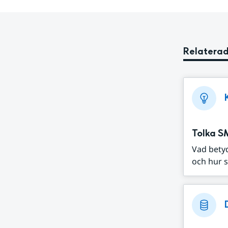
Relaterad
Tolka S
Vad bety
och hur s