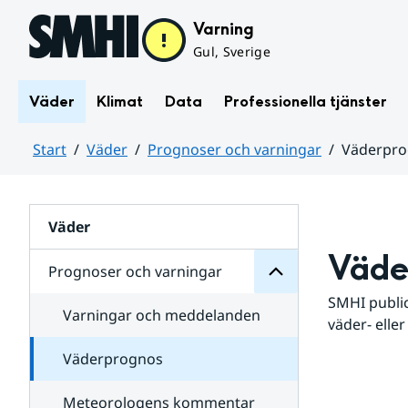
Hoppa till sidans innehåll
Varning
Gul, Sverige
Väder
Klimat
Data
Professionella tjänster
Start
Väder
Prognoser och varningar
Väderpr
varningar
och
Huvudinnehåll
Prognoser
för
Undersidor
Väder
Väde
Prognoser och varningar
SMHI public
Varningar och meddelanden
väder- eller
Väderprognos
Meteorologens kommentar