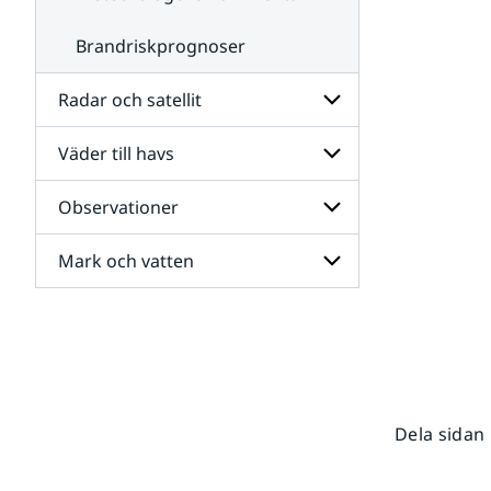
Brandriskprognoser
Radar och satellit
Väder till havs
Undersidor
för
Radar
Observationer
Undersidor
och
för
satellit
Väder
Mark och vatten
Undersidor
till
för
havs
Observationer
Undersidor
för
Mark
och
vatten
Dela sidan