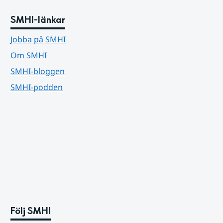
SMHI-länkar
Jobba på SMHI
Om SMHI
SMHI-bloggen
SMHI-podden
Följ SMHI