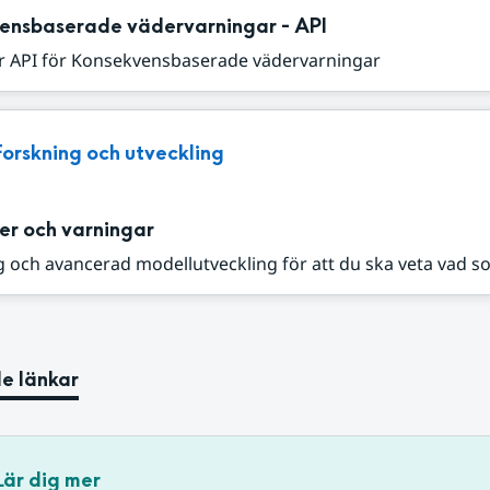
ensbaserade vädervarningar - API
r API för Konsekvensbaserade vädervarningar
Forskning och utveckling
er och varningar
 och avancerad modellutveckling för att du ska veta vad s
e länkar
Lär dig mer