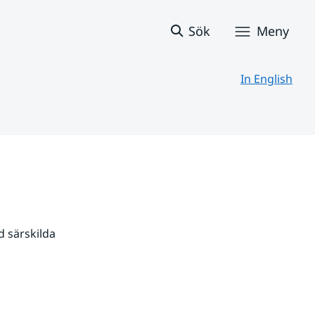
Sök
Meny
In English
 särskilda 