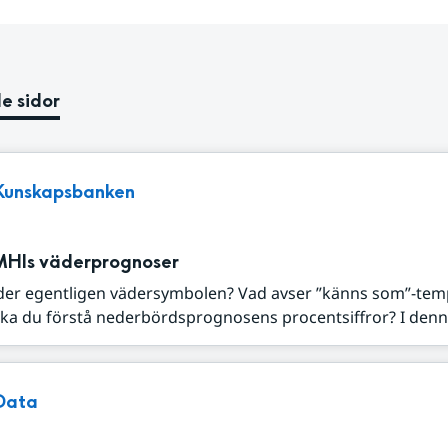
e sidor
Kunskapsbanken
MHIs väderprognoser
der egentligen vädersymbolen? Vad avser ”känns som”-tem
ka du förstå nederbördsprognosens procentsiffror? I denna
Data