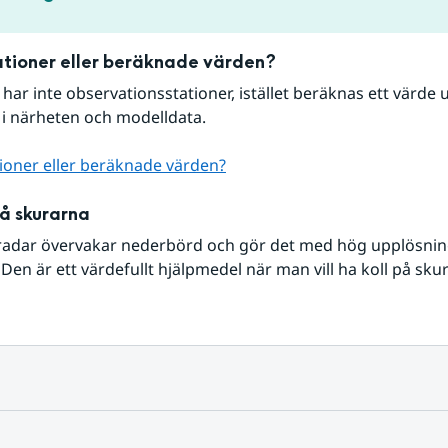
tioner eller beräknade värden?
r har inte observationsstationer, istället beräknas ett värde u
 i närheten och modelldata.
ioner eller beräknade värden?
på skurarna
radar övervakar nederbörd och gör det med hög upplösning 
Den är ett värdefullt hjälpmedel när man vill ha koll på sku