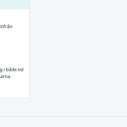
tifrån 
i både tid 
rarna.