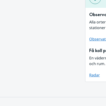
Observa
Alla orte
stationer
Observat
Få koll 
En väder
och rum. 
Radar