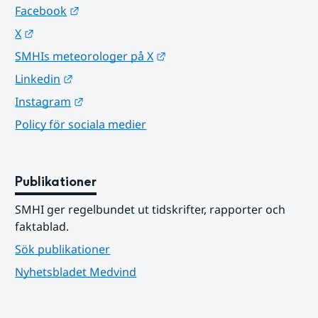
Länk till annan webbplats.
Facebook
Länk till annan webbplats.
X
Länk till annan webbplats.
SMHIs meteorologer på X
Länk till annan webbplats.
Linkedin
Länk till annan webbplats.
Instagram
Policy för sociala medier
Publikationer
SMHI ger regelbundet ut tidskrifter, rapporter och 
faktablad.
Sök publikationer
Nyhetsbladet Medvind