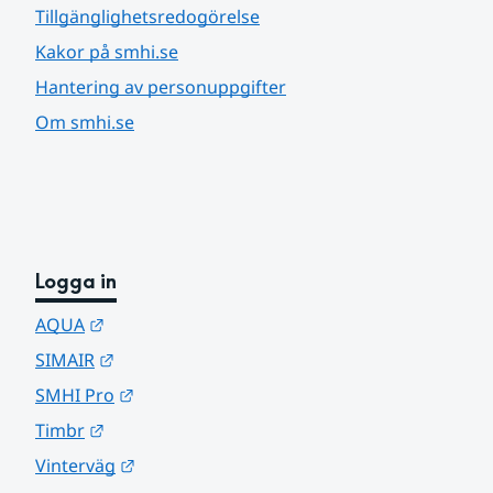
Tillgänglighetsredogörelse
Kakor på smhi.se
Hantering av personuppgifter
Om smhi.se
Logga in
Länk till annan webbplats.
AQUA
Länk till annan webbplats.
SIMAIR
Länk till annan webbplats.
SMHI Pro
Länk till annan webbplats.
Timbr
Länk till annan webbplats.
Vinterväg