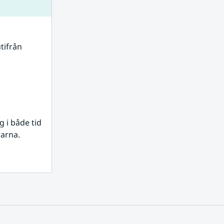
tifrån 
i både tid 
rarna.