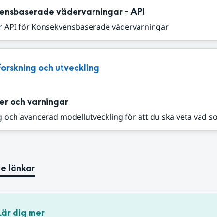
ensbaserade vädervarningar - API
r API för Konsekvensbaserade vädervarningar
Forskning och utveckling
er och varningar
 och avancerad modellutveckling för att du ska veta vad s
e länkar
Lär dig mer