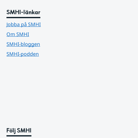
SMHI-länkar
Jobba på SMHI
Om SMHI
SMHI-bloggen
SMHI-podden
Följ SMHI