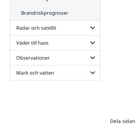
Brandriskprognoser
Radar och satellit
Väder till havs
Undersidor
för
Radar
Observationer
Undersidor
och
för
satellit
Väder
Mark och vatten
Undersidor
till
för
havs
Observationer
Undersidor
för
Mark
och
vatten
Dela sidan