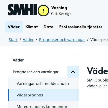
Hoppa till sidans innehåll
Varning
Gul, Sverige
Väder
Klimat
Data
Professionella tjänster
Start
Väder
Prognoser och varningar
Väderpr
varningar
och
Huvudinnehåll
Prognoser
för
Undersidor
Väder
Väde
Prognoser och varningar
SMHI public
Varningar och meddelanden
väder- eller
Väderprognos
Meteorologens kommentar