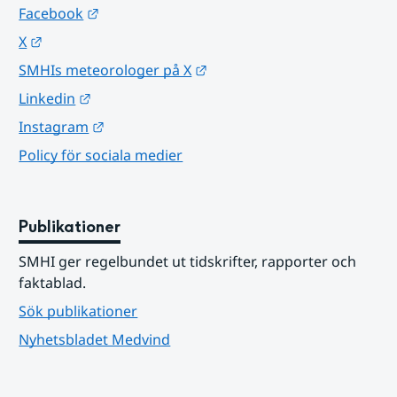
Länk till annan webbplats.
Facebook
Länk till annan webbplats.
X
Länk till annan webbplats.
SMHIs meteorologer på X
Länk till annan webbplats.
Linkedin
Länk till annan webbplats.
Instagram
Policy för sociala medier
Publikationer
SMHI ger regelbundet ut tidskrifter, rapporter och 
faktablad.
Sök publikationer
Nyhetsbladet Medvind