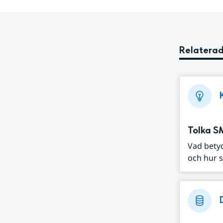
Relaterad
Tolka S
Vad bety
och hur s