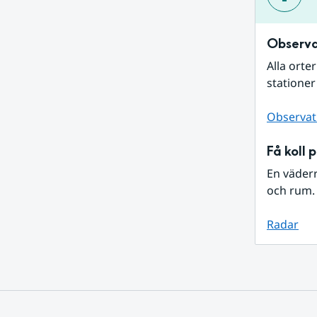
Observa
Alla orte
stationer
Observat
Få koll 
En väder
och rum. 
Radar