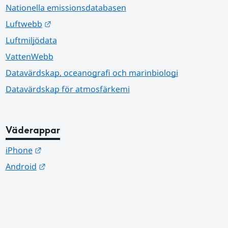
Nationella emissionsdatabasen
Länk till annan webbplats.
Luftwebb
Luftmiljödata
VattenWebb
Datavärdskap, oceanografi och marinbiologi
Datavärdskap för atmosfärkemi
Väderappar
Länk till annan webbplats.
iPhone
Länk till annan webbplats.
Android