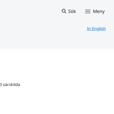
Sök
Meny
In English
 särskilda 