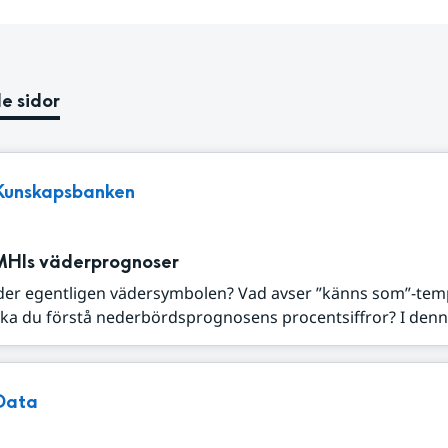
e sidor
Kunskapsbanken
MHIs väderprognoser
der egentligen vädersymbolen? Vad avser ”känns som”-tem
ka du förstå nederbördsprognosens procentsiffror? I denna
Data