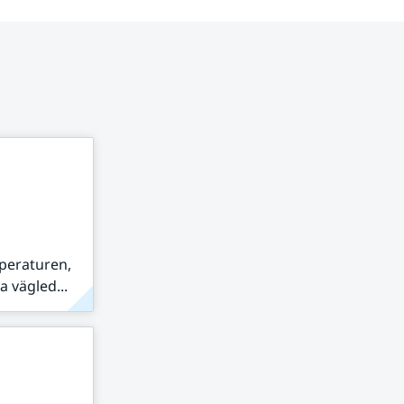
peraturen,
 vägled...