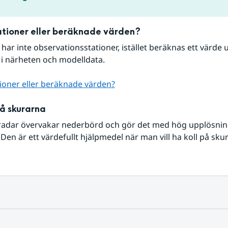
tioner eller beräknade värden?
r har inte observationsstationer, istället beräknas ett värde u
 i närheten och modelldata.
ioner eller beräknade värden?
på skurarna
radar övervakar nederbörd och gör det med hög upplösning 
Den är ett värdefullt hjälpmedel när man vill ha koll på sku