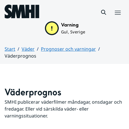
Hoppa till sidans innehåll
Meny
Varning
Gul, Sverige
Start
Väder
Prognoser och varningar
Väderprognos
Huvudinnehåll
Väderprognos
SMHI publicerar väderfilmer måndagar, onsdagar och 
fredagar. Eller vid särskilda väder- eller 
varningssituationer.