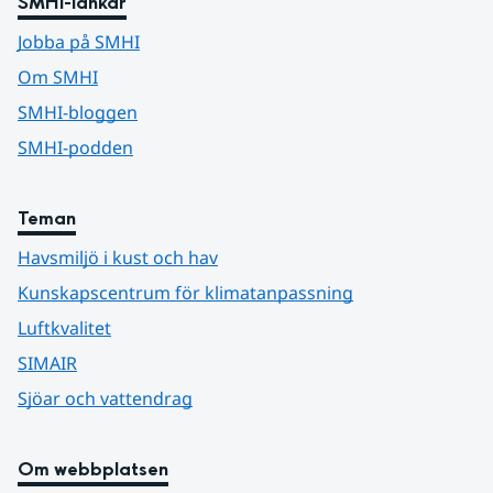
SMHI-länkar
Jobba på SMHI
Om SMHI
SMHI-bloggen
SMHI-podden
Teman
Havsmiljö i kust och hav
Kunskapscentrum för klimatanpassning
Luftkvalitet
SIMAIR
Sjöar och vattendrag
Om webbplatsen