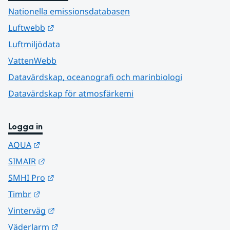
Nationella emissionsdatabasen
Länk till annan webbplats.
Luftwebb
Luftmiljödata
VattenWebb
Datavärdskap, oceanografi och marinbiologi
Datavärdskap för atmosfärkemi
Logga in
Länk till annan webbplats.
AQUA
Länk till annan webbplats.
SIMAIR
Länk till annan webbplats.
SMHI Pro
Länk till annan webbplats.
Timbr
Länk till annan webbplats.
Vinterväg
Länk till annan webbplats.
Väderlarm