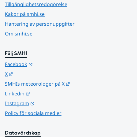
Tillgänglighetsredogörelse
Kakor på smhi.se
Hantering av personuppgifter
Om smhi.se
Följ SMHI
Länk till annan webbplats.
Facebook
Länk till annan webbplats.
X
Länk till annan webbplats.
SMHIs meteorologer på X
Länk till annan webbplats.
Linkedin
Länk till annan webbplats.
Instagram
Policy för sociala medier
Datavärdskap