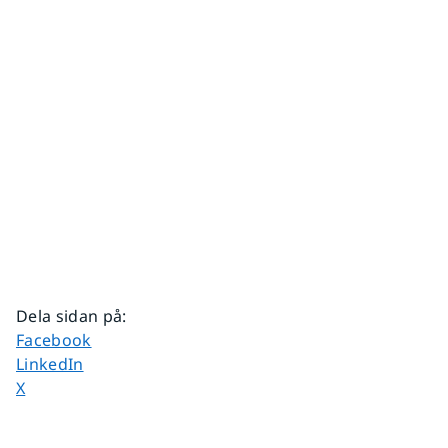
Dela sidan på
:
Dela sidan på
Facebook
Dela sidan på
LinkedIn
Dela sidan på
X