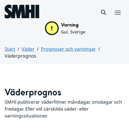
Hoppa till sidans innehåll
Meny
Varning
Gul, Sverige
Start
Väder
Prognoser och varningar
Väderprognos
Huvudinnehåll
Väderprognos
SMHI publicerar väderfilmer måndagar, onsdagar och 
fredagar. Eller vid särskilda väder- eller 
varningssituationer.