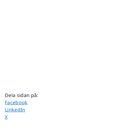
Dela sidan på
:
Dela sidan på
Facebook
Dela sidan på
LinkedIn
Dela sidan på
X