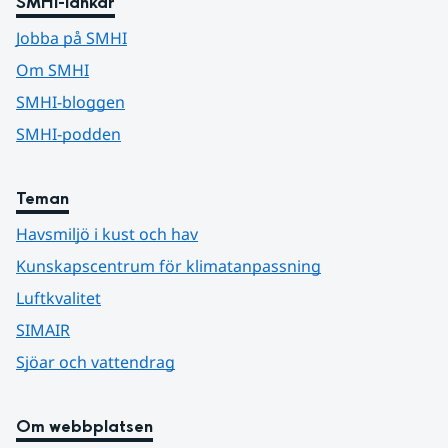
SMHI-länkar
Jobba på SMHI
Om SMHI
SMHI-bloggen
SMHI-podden
Teman
Havsmiljö i kust och hav
Kunskapscentrum för klimatanpassning
Luftkvalitet
SIMAIR
Sjöar och vattendrag
Om webbplatsen