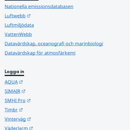
Nationella emissionsdatabasen
Länk till annan webbplats.
Luftwebb
Luftmiljödata
VattenWebb
Datavärdskap, oceanografi och marinbiologi
Datavärdskap för atmosfärkemi
Logga in
Länk till annan webbplats.
AQUA
Länk till annan webbplats.
SIMAIR
Länk till annan webbplats.
SMHI Pro
Länk till annan webbplats.
Timbr
Länk till annan webbplats.
Vinterväg
Länk till annan webbplats.
Väderlarm