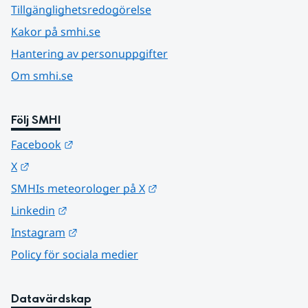
Tillgänglighetsredogörelse
Kakor på smhi.se
Hantering av personuppgifter
Om smhi.se
Följ SMHI
Länk till annan webbplats.
Facebook
Länk till annan webbplats.
X
Länk till annan webbplats.
SMHIs meteorologer på X
Länk till annan webbplats.
Linkedin
Länk till annan webbplats.
Instagram
Policy för sociala medier
Datavärdskap