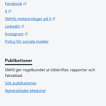
Länk till annan webbplats.
Facebook
Länk till annan webbplats.
X
Länk till annan webbplats.
SMHIs meteorologer på X
Länk till annan webbplats.
Linkedin
Länk till annan webbplats.
Instagram
Policy för sociala medier
Publikationer
SMHI ger regelbundet ut tidskrifter, rapporter och 
faktablad.
Sök publikationer
Nyhetsbladet Medvind