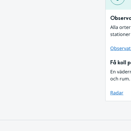
Observa
Alla orte
stationer
Observat
Få koll 
En väder
och rum. 
Radar