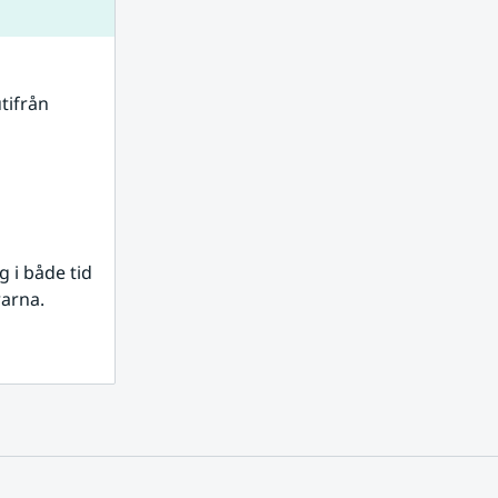
tifrån 
i både tid 
rarna.