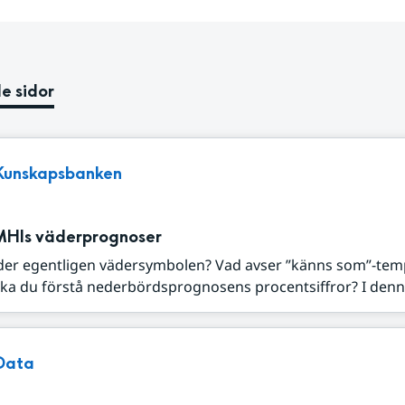
e sidor
Kunskapsbanken
MHIs väderprognoser
der egentligen vädersymbolen? Vad avser ”känns som”-tem
ka du förstå nederbördsprognosens procentsiffror? I denna
Data