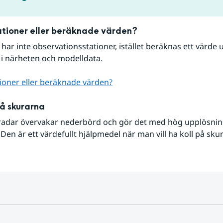
tioner eller beräknade värden?
r har inte observationsstationer, istället beräknas ett värde u
 i närheten och modelldata.
ioner eller beräknade värden?
på skurarna
radar övervakar nederbörd och gör det med hög upplösning 
Den är ett värdefullt hjälpmedel när man vill ha koll på sku