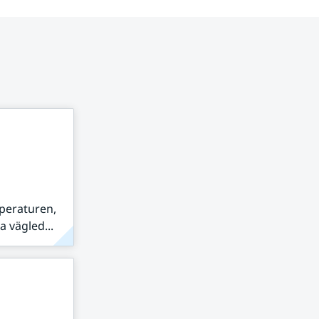
peraturen,
 vägled...