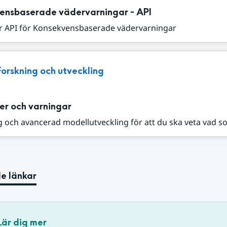
ensbaserade vädervarningar - API
r API för Konsekvensbaserade vädervarningar
Forskning och utveckling
er och varningar
 och avancerad modellutveckling för att du ska veta vad s
e länkar
Lär dig mer