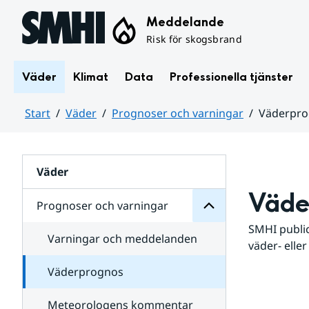
Hoppa till sidans innehåll
Meddelande
Risk för skogsbrand
Väder
Klimat
Data
Professionella tjänster
Start
Väder
Prognoser och varningar
Väderpr
varningar
och
Huvudinnehåll
Prognoser
för
Undersidor
Väder
Väde
Prognoser och varningar
SMHI public
Varningar och meddelanden
väder- eller
Väderprognos
Meteorologens kommentar