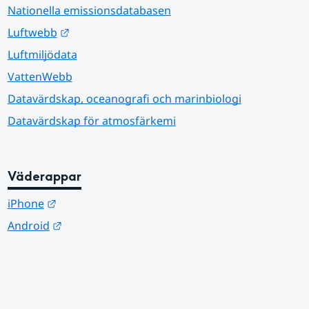
Nationella emissionsdatabasen
Länk till annan webbplats.
Luftwebb
Luftmiljödata
VattenWebb
Datavärdskap, oceanografi och marinbiologi
Datavärdskap för atmosfärkemi
Väderappar
Länk till annan webbplats.
iPhone
Länk till annan webbplats.
Android