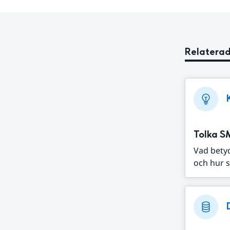
Relaterad
Tolka S
Vad bety
och hur s