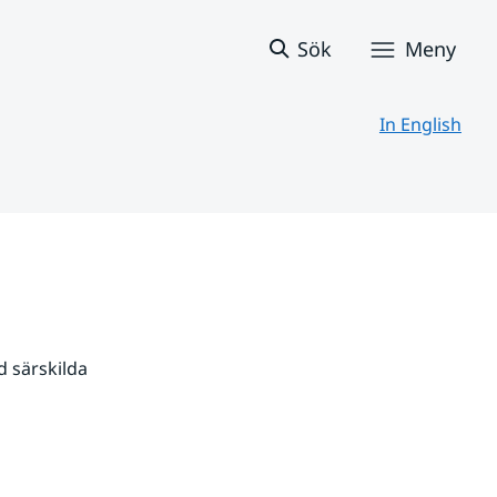
Sök
Meny
In English
 särskilda 