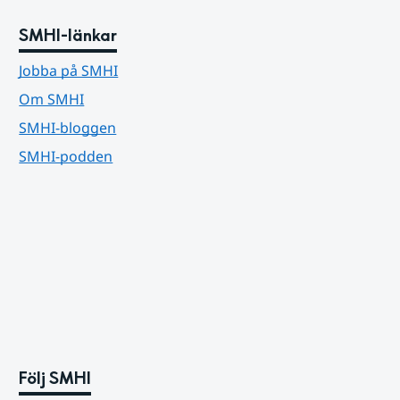
SMHI-länkar
Jobba på SMHI
Om SMHI
SMHI-bloggen
SMHI-podden
Följ SMHI