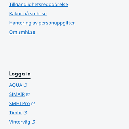
Tillgänglighetsredogörelse
Kakor på smhi.se
Hantering av personuppgifter
Om smhi.se
Logga in
Länk till annan webbplats.
AQUA
Länk till annan webbplats.
SIMAIR
Länk till annan webbplats.
SMHI Pro
Länk till annan webbplats.
Timbr
Länk till annan webbplats.
Vinterväg