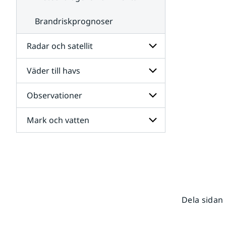
Brandriskprognoser
Radar och satellit
Väder till havs
Undersidor
för
Radar
Observationer
Undersidor
och
för
satellit
Väder
Mark och vatten
Undersidor
till
för
havs
Observationer
Undersidor
för
Mark
och
vatten
Dela sidan