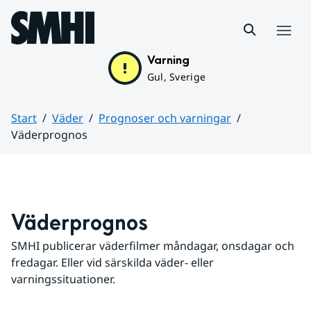
Hoppa till sidans innehåll
Meny
Varning
Gul, Sverige
Start
Väder
Prognoser och varningar
Väderprognos
Huvudinnehåll
Väderprognos
SMHI publicerar väderfilmer måndagar, onsdagar och 
fredagar. Eller vid särskilda väder- eller 
varningssituationer.