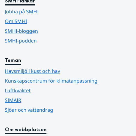
SMHI-länkar
Jobba på SMHI
Om SMHI
SMHI-bloggen
SMHI-podden
Teman
Havsmiljö i kust och hav
Kunskapscentrum för klimatanpassning
Luftkvalitet
SIMAIR
Sjöar och vattendrag
Om webbplatsen