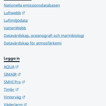
Nationella emissionsdatabasen
Länk till annan webbplats.
Luftwebb
Luftmiljödata
VattenWebb
Datavärdskap, oceanografi och marinbiologi
Datavärdskap för atmosfärkemi
Logga in
Länk till annan webbplats.
AQUA
Länk till annan webbplats.
SIMAIR
Länk till annan webbplats.
SMHI Pro
Länk till annan webbplats.
Timbr
Länk till annan webbplats.
Vinterväg
Länk till annan webbplats.
Väderlarm