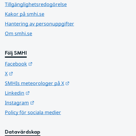
Tillgänglighetsredogörelse
Kakor på smhi.se
Hantering av personuppgifter
Om smhi.se
Följ SMHI
Länk till annan webbplats.
Facebook
Länk till annan webbplats.
X
Länk till annan webbplats.
SMHIs meteorologer på X
Länk till annan webbplats.
Linkedin
Länk till annan webbplats.
Instagram
Policy för sociala medier
Datavärdskap