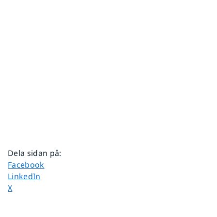
Dela sidan på
:
Dela sidan på
Facebook
Dela sidan på
LinkedIn
Dela sidan på
X