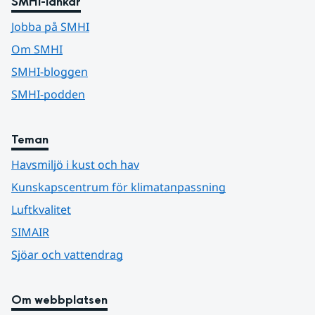
SMHI-länkar
Jobba på SMHI
Om SMHI
SMHI-bloggen
SMHI-podden
Teman
Havsmiljö i kust och hav
Kunskapscentrum för klimatanpassning
Luftkvalitet
SIMAIR
Sjöar och vattendrag
Om webbplatsen