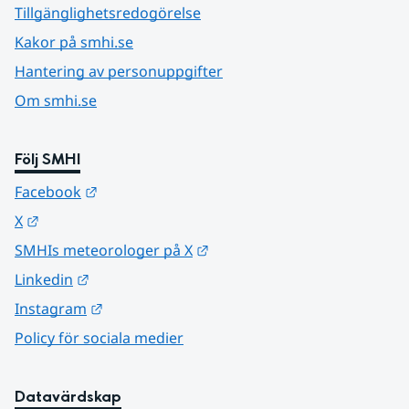
Tillgänglighetsredogörelse
Kakor på smhi.se
Hantering av personuppgifter
Om smhi.se
Följ SMHI
Länk till annan webbplats.
Facebook
Länk till annan webbplats.
X
Länk till annan webbplats.
SMHIs meteorologer på X
Länk till annan webbplats.
Linkedin
Länk till annan webbplats.
Instagram
Policy för sociala medier
Datavärdskap