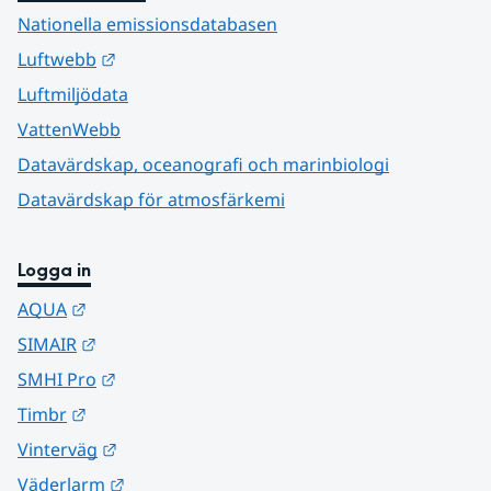
Nationella emissionsdatabasen
Länk till annan webbplats.
Luftwebb
Luftmiljödata
VattenWebb
Datavärdskap, oceanografi och marinbiologi
Datavärdskap för atmosfärkemi
Logga in
Länk till annan webbplats.
AQUA
Länk till annan webbplats.
SIMAIR
Länk till annan webbplats.
SMHI Pro
Länk till annan webbplats.
Timbr
Länk till annan webbplats.
Vinterväg
Länk till annan webbplats.
Väderlarm