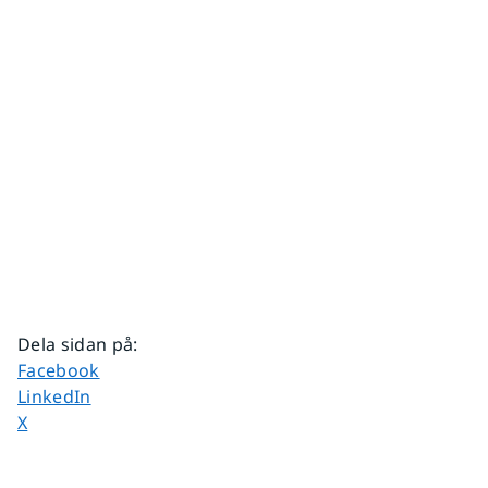
Dela sidan på
:
Dela sidan på
Facebook
Dela sidan på
LinkedIn
Dela sidan på
X