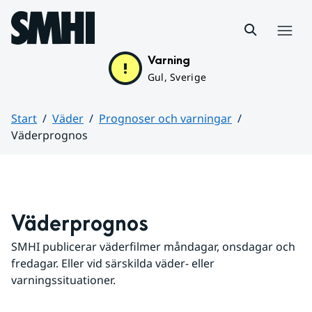
Hoppa till sidans innehåll
Meny
Varning
Gul, Sverige
Start
Väder
Prognoser och varningar
Väderprognos
Huvudinnehåll
Väderprognos
SMHI publicerar väderfilmer måndagar, onsdagar och 
fredagar. Eller vid särskilda väder- eller 
varningssituationer.