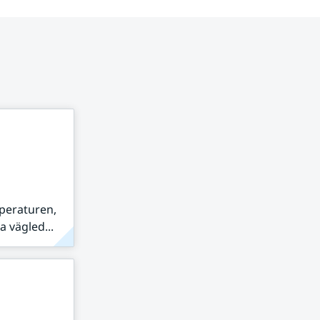
peraturen,
 vägled...