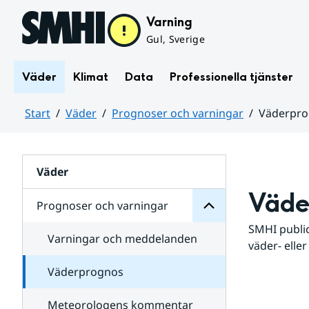
Hoppa till sidans innehåll
Varning
Gul, Sverige
Väder
Klimat
Data
Professionella tjänster
Start
Väder
Prognoser och varningar
Väderpr
varningar
och
Huvudinnehåll
Prognoser
för
Undersidor
Väder
Väde
Prognoser och varningar
SMHI public
Varningar och meddelanden
väder- eller
Väderprognos
Meteorologens kommentar