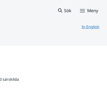
Sök
Meny
In English
 särskilda 