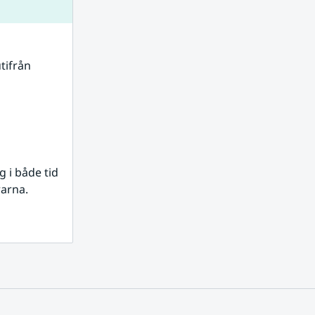
tifrån 
i både tid 
rarna.