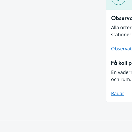
Observa
Alla orte
stationer
Observat
Få koll 
En väder
och rum. 
Radar