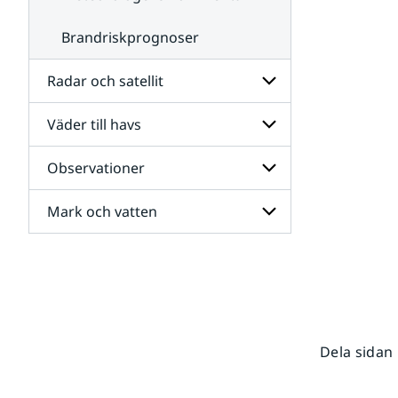
Brandriskprognoser
Radar och satellit
Väder till havs
Undersidor
för
Radar
Observationer
Undersidor
och
för
satellit
Väder
Mark och vatten
Undersidor
till
för
havs
Observationer
Undersidor
för
Mark
och
vatten
Dela sidan