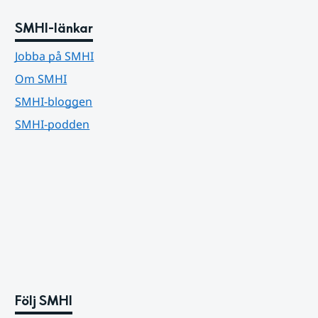
SMHI-länkar
Jobba på SMHI
Om SMHI
SMHI-bloggen
SMHI-podden
Följ SMHI