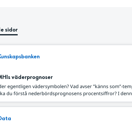
e sidor
Kunskapsbanken
MHIs väderprognoser
der egentligen vädersymbolen? Vad avser ”känns som”-tem
ka du förstå nederbördsprognosens procentsiffror? I denna
Data