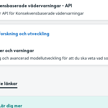
ensbaserade vädervarningar - API
r API för Konsekvensbaserade vädervarningar
Forskning och utveckling
er och varningar
 och avancerad modellutveckling för att du ska veta vad s
e länkar
Lär dig mer