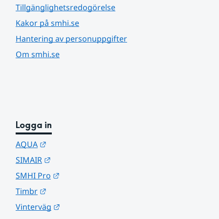
Tillgänglighetsredogörelse
Kakor på smhi.se
Hantering av personuppgifter
Om smhi.se
Logga in
Länk till annan webbplats.
AQUA
Länk till annan webbplats.
SIMAIR
Länk till annan webbplats.
SMHI Pro
Länk till annan webbplats.
Timbr
Länk till annan webbplats.
Vinterväg