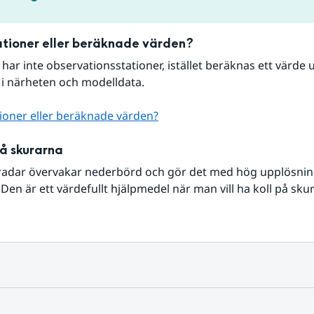
tioner eller beräknade värden?
r har inte observationsstationer, istället beräknas ett värde u
 i närheten och modelldata.
ioner eller beräknade värden?
på skurarna
radar övervakar nederbörd och gör det med hög upplösning 
Den är ett värdefullt hjälpmedel när man vill ha koll på sku