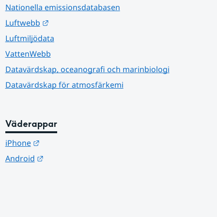
Nationella emissionsdatabasen
Länk till annan webbplats.
Luftwebb
Luftmiljödata
VattenWebb
Datavärdskap, oceanografi och marinbiologi
Datavärdskap för atmosfärkemi
Väderappar
Länk till annan webbplats.
iPhone
Länk till annan webbplats.
Android