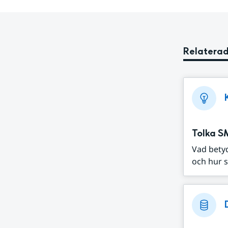
Relaterad
Tolka S
Vad bety
och hur s