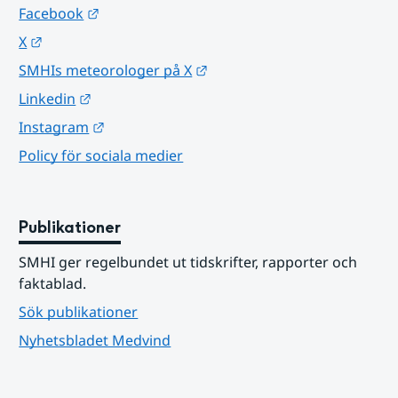
Länk till annan webbplats.
Facebook
Länk till annan webbplats.
X
Länk till annan webbplats.
SMHIs meteorologer på X
Länk till annan webbplats.
Linkedin
Länk till annan webbplats.
Instagram
Policy för sociala medier
Publikationer
SMHI ger regelbundet ut tidskrifter, rapporter och 
faktablad.
Sök publikationer
Nyhetsbladet Medvind