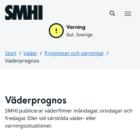
Hoppa till sidans innehåll
Meny
Varning
Gul, Sverige
Start
Väder
Prognoser och varningar
Väderprognos
Huvudinnehåll
Väderprognos
SMHI publicerar väderfilmer måndagar, onsdagar och 
fredagar. Eller vid särskilda väder- eller 
varningssituationer.