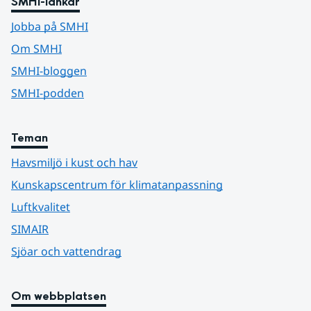
SMHI-länkar
Jobba på SMHI
Om SMHI
SMHI-bloggen
SMHI-podden
Teman
Havsmiljö i kust och hav
Kunskapscentrum för klimatanpassning
Luftkvalitet
SIMAIR
Sjöar och vattendrag
Om webbplatsen