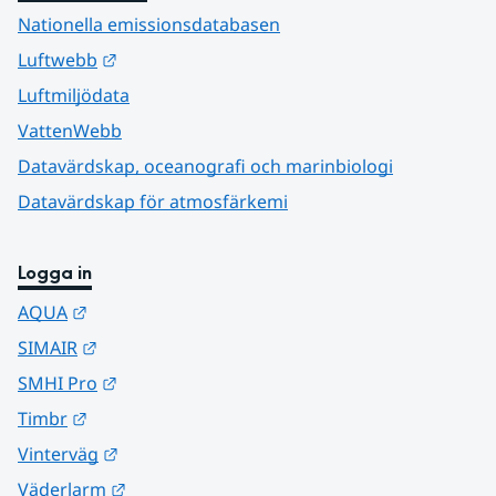
Nationella emissionsdatabasen
Länk till annan webbplats.
Luftwebb
Luftmiljödata
VattenWebb
Datavärdskap, oceanografi och marinbiologi
Datavärdskap för atmosfärkemi
Logga in
Länk till annan webbplats.
AQUA
Länk till annan webbplats.
SIMAIR
Länk till annan webbplats.
SMHI Pro
Länk till annan webbplats.
Timbr
Länk till annan webbplats.
Vinterväg
Länk till annan webbplats.
Väderlarm