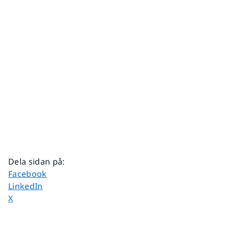
Dela sidan på
:
Dela sidan på
Facebook
Dela sidan på
LinkedIn
Dela sidan på
X