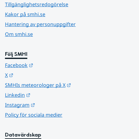
Tillgänglighetsredogörelse
Kakor på smhi.se
Hantering av personuppgifter
Om smhi.se
Följ SMHI
Länk till annan webbplats.
Facebook
Länk till annan webbplats.
X
Länk till annan webbplats.
SMHIs meteorologer på X
Länk till annan webbplats.
Linkedin
Länk till annan webbplats.
Instagram
Policy för sociala medier
Datavärdskap