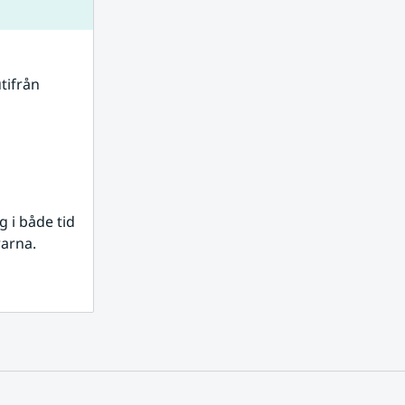
tifrån 
i både tid 
rarna.