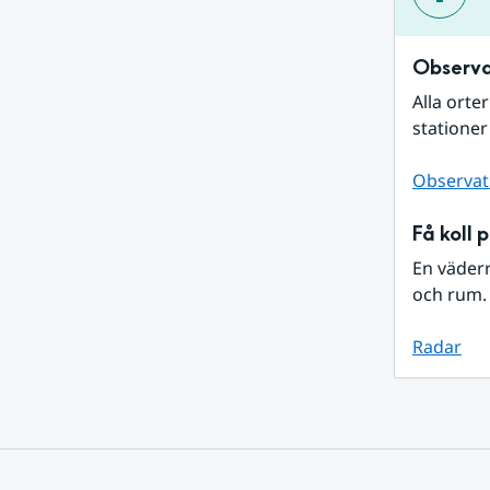
Observa
Alla orte
stationer
Observat
Få koll 
En väder
och rum. 
Radar