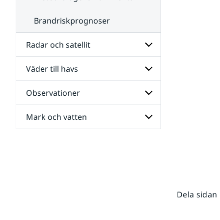
Brandriskprognoser
Radar och satellit
Väder till havs
Undersidor
för
Radar
Observationer
Undersidor
och
för
satellit
Väder
Mark och vatten
Undersidor
till
för
havs
Observationer
Undersidor
för
Mark
och
vatten
Dela sidan