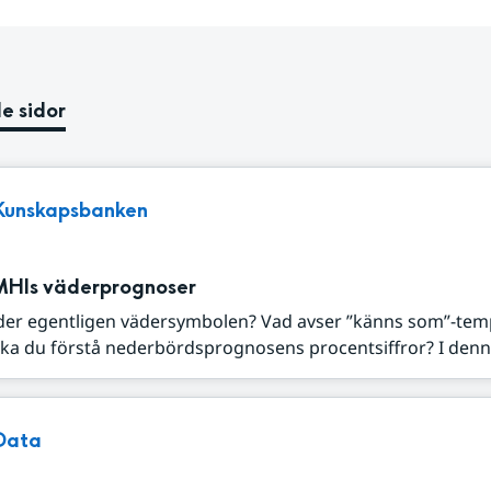
e sidor
Kunskapsbanken
MHIs väderprognoser
der egentligen vädersymbolen? Vad avser ”känns som”-tem
ka du förstå nederbördsprognosens procentsiffror? I denna
Data