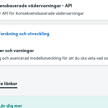
ensbaserade vädervarningar - API
r API för Konsekvensbaserade vädervarningar
Forskning och utveckling
er och varningar
 och avancerad modellutveckling för att du ska veta vad s
e länkar
Lär dig mer