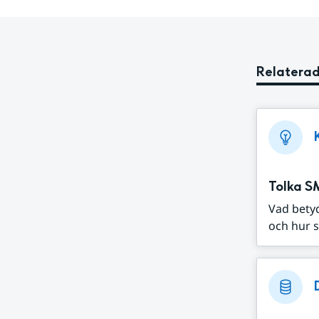
Relaterad
Tolka S
Vad bety
och hur s