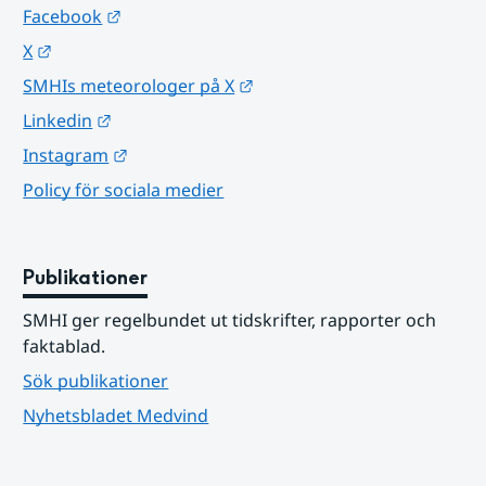
Länk till annan webbplats.
Facebook
Länk till annan webbplats.
X
Länk till annan webbplats.
SMHIs meteorologer på X
Länk till annan webbplats.
Linkedin
Länk till annan webbplats.
Instagram
Policy för sociala medier
Publikationer
SMHI ger regelbundet ut tidskrifter, rapporter och 
faktablad.
Sök publikationer
Nyhetsbladet Medvind