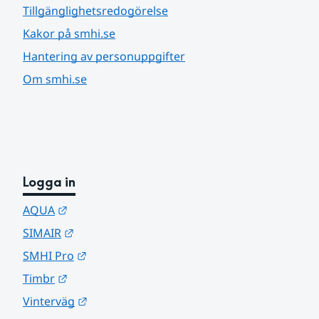
Tillgänglighetsredogörelse
Kakor på smhi.se
Hantering av personuppgifter
Om smhi.se
Logga in
Länk till annan webbplats.
AQUA
Länk till annan webbplats.
SIMAIR
Länk till annan webbplats.
SMHI Pro
Länk till annan webbplats.
Timbr
Länk till annan webbplats.
Vinterväg