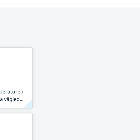
peraturen,
 vägled...