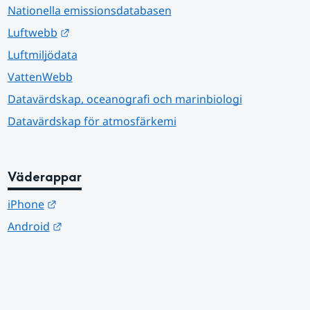
Nationella emissionsdatabasen
Länk till annan webbplats.
Luftwebb
Luftmiljödata
VattenWebb
Datavärdskap, oceanografi och marinbiologi
Datavärdskap för atmosfärkemi
Väderappar
Länk till annan webbplats.
iPhone
Länk till annan webbplats.
Android