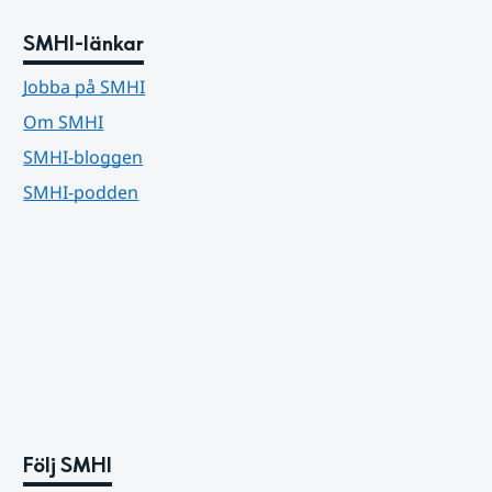
SMHI-länkar
Jobba på SMHI
Om SMHI
SMHI-bloggen
SMHI-podden
Följ SMHI