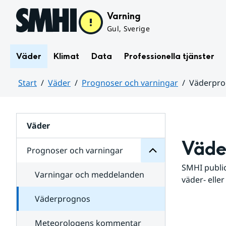
Hoppa till sidans innehåll
Varning
Gul, Sverige
Väder
Klimat
Data
Professionella tjänster
Start
Väder
Prognoser och varningar
Väderpr
varningar
och
Huvudinnehåll
Prognoser
för
Undersidor
Väder
Väde
Prognoser och varningar
SMHI public
Varningar och meddelanden
väder- eller
Väderprognos
Meteorologens kommentar