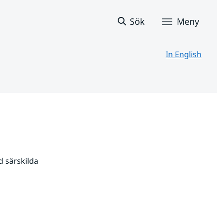
Sök
Meny
In English
 särskilda 