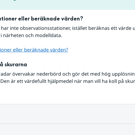
tioner eller beräknade värden?
r har inte observationsstationer, istället beräknas ett värde u
 i närheten och modelldata.
ioner eller beräknade värden?
på skurarna
radar övervakar nederbörd och gör det med hög upplösning 
Den är ett värdefullt hjälpmedel när man vill ha koll på sku