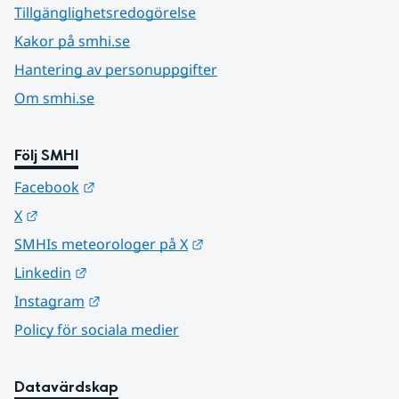
Tillgänglighetsredogörelse
Kakor på smhi.se
Hantering av personuppgifter
Om smhi.se
Följ SMHI
Länk till annan webbplats.
Facebook
Länk till annan webbplats.
X
Länk till annan webbplats.
SMHIs meteorologer på X
Länk till annan webbplats.
Linkedin
Länk till annan webbplats.
Instagram
Policy för sociala medier
Datavärdskap