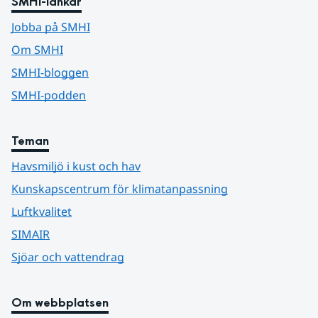
SMHI-länkar
Jobba på SMHI
Om SMHI
SMHI-bloggen
SMHI-podden
Teman
Havsmiljö i kust och hav
Kunskapscentrum för klimatanpassning
Luftkvalitet
SIMAIR
Sjöar och vattendrag
Om webbplatsen