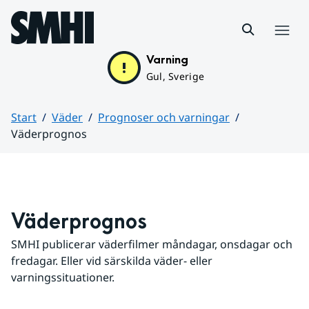
Hoppa till sidans innehåll
Meny
Varning
Gul, Sverige
Start
Väder
Prognoser och varningar
Väderprognos
Huvudinnehåll
Väderprognos
SMHI publicerar väderfilmer måndagar, onsdagar och 
fredagar. Eller vid särskilda väder- eller 
varningssituationer.