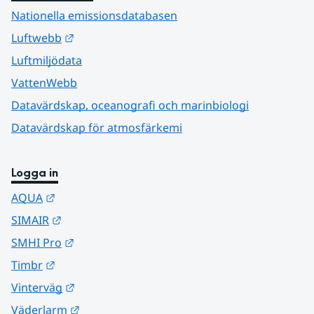
Nationella emissionsdatabasen
Länk till annan webbplats.
Luftwebb
Luftmiljödata
VattenWebb
Datavärdskap, oceanografi och marinbiologi
Datavärdskap för atmosfärkemi
Logga in
Länk till annan webbplats.
AQUA
Länk till annan webbplats.
SIMAIR
Länk till annan webbplats.
SMHI Pro
Länk till annan webbplats.
Timbr
Länk till annan webbplats.
Vinterväg
Länk till annan webbplats.
Väderlarm