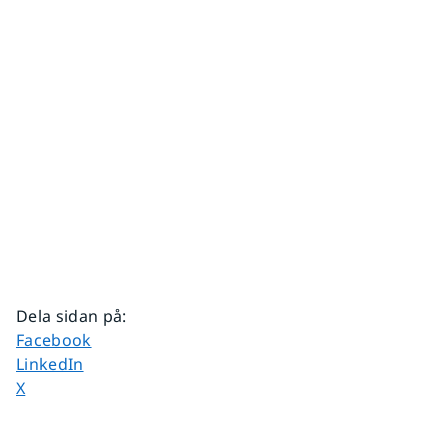
Dela sidan på
:
Dela sidan på
Facebook
Dela sidan på
LinkedIn
Dela sidan på
X