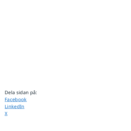
Dela sidan på
:
Dela sidan på
Facebook
Dela sidan på
LinkedIn
Dela sidan på
X