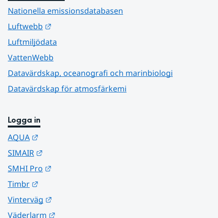
Nationella emissionsdatabasen
Länk till annan webbplats.
Luftwebb
Luftmiljödata
VattenWebb
Datavärdskap, oceanografi och marinbiologi
Datavärdskap för atmosfärkemi
Logga in
Länk till annan webbplats.
AQUA
Länk till annan webbplats.
SIMAIR
Länk till annan webbplats.
SMHI Pro
Länk till annan webbplats.
Timbr
Länk till annan webbplats.
Vinterväg
Länk till annan webbplats.
Väderlarm