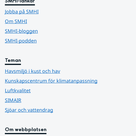
SMHI-länkar
Jobba på SMHI
Om SMHI
SMHI-bloggen
SMHI-podden
Teman
Havsmiljö i kust och hav
Kunskapscentrum för klimatanpassning
Luftkvalitet
SIMAIR
Sjöar och vattendrag
Om webbplatsen