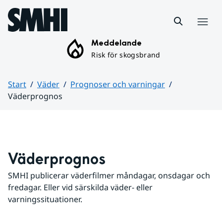
Hoppa till sidans innehåll
Meny
Meddelande
Risk för skogsbrand
Start
Väder
Prognoser och varningar
Väderprognos
Huvudinnehåll
Väderprognos
SMHI publicerar väderfilmer måndagar, onsdagar och 
fredagar. Eller vid särskilda väder- eller 
varningssituationer.