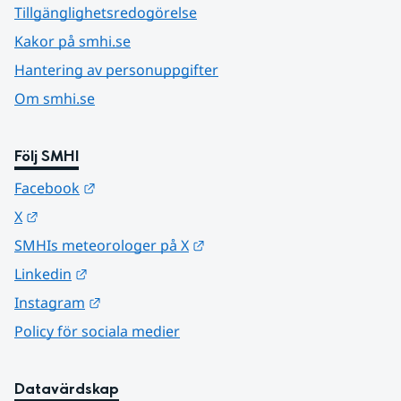
Tillgänglighetsredogörelse
Kakor på smhi.se
Hantering av personuppgifter
Om smhi.se
Följ SMHI
Länk till annan webbplats.
Facebook
Länk till annan webbplats.
X
Länk till annan webbplats.
SMHIs meteorologer på X
Länk till annan webbplats.
Linkedin
Länk till annan webbplats.
Instagram
Policy för sociala medier
Datavärdskap